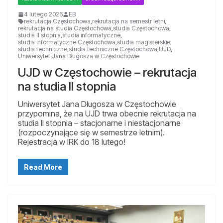
4 lutego 2026
EB
rekrutacja Częstochowa
,
rekrutacja na semestr letni
,
rekrutacja na studia Częstochowa
,
studia Częstochowa
,
studia II stopnia
,
studia informatyczne
,
studia informatyczne Częstochowa
,
studia magisterskie
,
studia techniczne
,
studia techniczne Częstochowa
,
UJD
,
Uniwersytet Jana Długosza w Częstochowie
UJD w Częstochowie – rekrutacja
na studia II stopnia
Uniwersytet Jana Długosza w Częstochowie
przypomina, że na UJD trwa obecnie rekrutacja na
studia II stopnia – stacjonarne i niestacjonarne
(rozpoczynające się w semestrze letnim).
Rejestracja w IRK do 18 lutego!
Read More