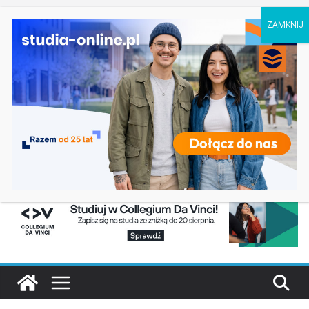
sobota, 8 sierpnia, 2026
Chemia w Opolu
Ostatnie
Biologia w Rzeszowie
wpisy:
Filologia słowiańska w Krakowie
Studia historyczne w Łodzi
Analityka biznesowa i Data Science – Collegium
Da Vinci w Poznaniu