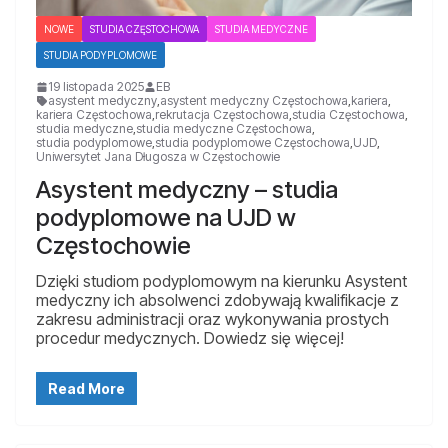
NOWE
STUDIA CZĘSTOCHOWA
STUDIA MEDYCZNE
STUDIA PODYPLOMOWE
19 listopada 2025
EB
asystent medyczny
,
asystent medyczny Częstochowa
,
kariera
,
kariera Częstochowa
,
rekrutacja Częstochowa
,
studia Częstochowa
,
studia medyczne
,
studia medyczne Częstochowa
,
studia podyplomowe
,
studia podyplomowe Częstochowa
,
UJD
,
Uniwersytet Jana Długosza w Częstochowie
Asystent medyczny – studia
podyplomowe na UJD w
Częstochowie
Dzięki studiom podyplomowym na kierunku Asystent
medyczny ich absolwenci zdobywają kwalifikacje z
zakresu administracji oraz wykonywania prostych
procedur medycznych. Dowiedz się więcej!
Read More