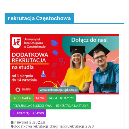
rekrutacja Częstochowa
DRUGI NABÓR
NOWE
REKRUTACJA 2026
REKRUTACJA CZĘSTOCHOWA
REKRUTACJA NA STUDIA
STUDIA CZĘSTOCHOWA
7 sierpnia 2026
EB
dodatkowa rekrutacja
,
drugi nabór
,
rekrutacja 2026
,