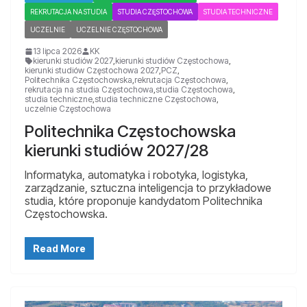
REKRUTACJA NA STUDIA
STUDIA CZĘSTOCHOWA
STUDIA TECHNICZNE
UCZELNIE
UCZELNIE CZĘSTOCHOWA
13 lipca 2026
KK
kierunki studiów 2027
,
kierunki studiów Częstochowa
,
kierunki studiów Częstochowa 2027
,
PCZ
,
Politechnika Częstochowska
,
rekrutacja Częstochowa
,
rekrutacja na studia Częstochowa
,
studia Częstochowa
,
studia techniczne
,
studia techniczne Częstochowa
,
uczelnie Częstochowa
Politechnika Częstochowska
kierunki studiów 2027/28
Informatyka, automatyka i robotyka, logistyka,
zarządzanie, sztuczna inteligencja to przykładowe
studia, które proponuje kandydatom Politechnika
Częstochowska.
Read More