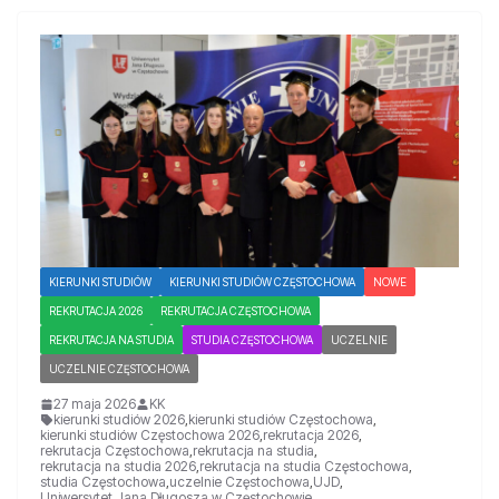
KIERUNKI STUDIÓW
KIERUNKI STUDIÓW CZĘSTOCHOWA
NOWE
REKRUTACJA 2026
REKRUTACJA CZĘSTOCHOWA
REKRUTACJA NA STUDIA
STUDIA CZĘSTOCHOWA
UCZELNIE
UCZELNIE CZĘSTOCHOWA
27 maja 2026
KK
kierunki studiów 2026
,
kierunki studiów Częstochowa
,
kierunki studiów Częstochowa 2026
,
rekrutacja 2026
,
rekrutacja Częstochowa
,
rekrutacja na studia
,
rekrutacja na studia 2026
,
rekrutacja na studia Częstochowa
,
studia Częstochowa
,
uczelnie Częstochowa
,
UJD
,
Uniwersytet Jana Długosza w Częstochowie