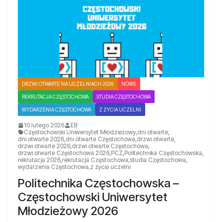
DRZWI OTWARTE NA UCZELNIACH 2026
NOWE
REKRUTACJA CZĘSTOCHOWA
STUDIA CZĘSTOCHOWA
WYDARZENIA CZĘSTOCHOWA
Z ŻYCIA UCZELNI
10 lutego 2026
EB
Częstochowski Uniwersytet Młodzieżowy
,
dni otwarte
,
dni otwarte 2026
,
dni otwarte Częstochowa
,
drzwi otwarte
,
drzwi otwarte 2026
,
drzwi otwarte Częstochowa
,
drzwi otwarte Częstochowa 2026
,
PCZ
,
Politechnika Częstochowska
,
rekrutacja 2026
,
rekrutacja Częstochowa
,
studia Częstochowa
,
wydarzenia Częstochowa
,
z życia uczelni
Politechnika Częstochowska –
Częstochowski Uniwersytet
Młodzieżowy 2026