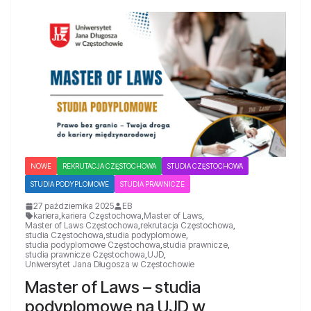
NOWE
REKRUTACJA CZĘSTOCHOWA
STUDIA CZĘSTOCHOWA
STUDIA PODYPLOMOWE
STUDIA PRAWNICZE
27 października 2025
EB
kariera
,
kariera Częstochowa
,
Master of Laws
,
Master of Laws Częstochowa
,
rekrutacja Częstochowa
,
studia Częstochowa
,
studia podyplomowe
,
studia podyplomowe Częstochowa
,
studia prawnicze
,
studia prawnicze Częstochowa
,
UJD
,
Uniwersytet Jana Długosza w Częstochowie
Master of Laws – studia
podyplomowe na UJD w