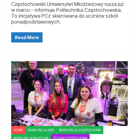
Częstochowski Uniwersytet Młodzieżowy rusza już
w marcu – informuje Politechnika Częstochowska.
To inicjatywa PCz skierowana do uczniów szkół
ponadpodstawowych.
Read More
NOWE
REKRUTACJA 2026
REKRUTACJA CZĘSTOCHOWA
REKRUTACJA NA STUDIA
STUDIA CZĘSTOCHOWA