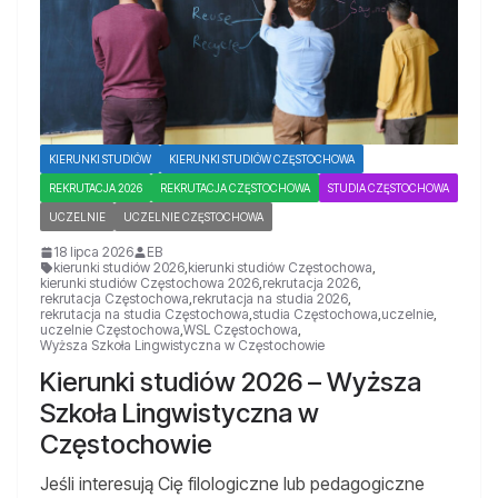
KIERUNKI STUDIÓW
KIERUNKI STUDIÓW CZĘSTOCHOWA
REKRUTACJA 2026
REKRUTACJA CZĘSTOCHOWA
STUDIA CZĘSTOCHOWA
UCZELNIE
UCZELNIE CZĘSTOCHOWA
18 lipca 2026
EB
kierunki studiów 2026
,
kierunki studiów Częstochowa
,
kierunki studiów Częstochowa 2026
,
rekrutacja 2026
,
rekrutacja Częstochowa
,
rekrutacja na studia 2026
,
rekrutacja na studia Częstochowa
,
studia Częstochowa
,
uczelnie
,
uczelnie Częstochowa
,
WSL Częstochowa
,
Wyższa Szkoła Lingwistyczna w Częstochowie
Kierunki studiów 2026 – Wyższa
Szkoła Lingwistyczna w
Częstochowie
Jeśli interesują Cię filologiczne lub pedagogiczne