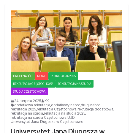
DRUGI NABÓR
NOWE
REKRUTACJA 2025
REKRUTACJA CZĘSTOCHOWA
REKRUTACJA NA STUDIA
STUDIA CZĘSTOCHOWA
24 sierpnia 2025
KK
dodatkowa rekrutacja
,
dodatkowy nabór
,
drugi nabór
,
rekrutacja 2025
,
rekrutacja Częstochowa
,
rekrutacja dodatkowa
,
rekrutacja na studia
,
rekrutacja na studia 2025
,
rekrutacja na studia Częstochowa
,
UJD
,
Uniwersytet Jana Długosza w Częstochowie
Uniwersytet Jana Długosza w