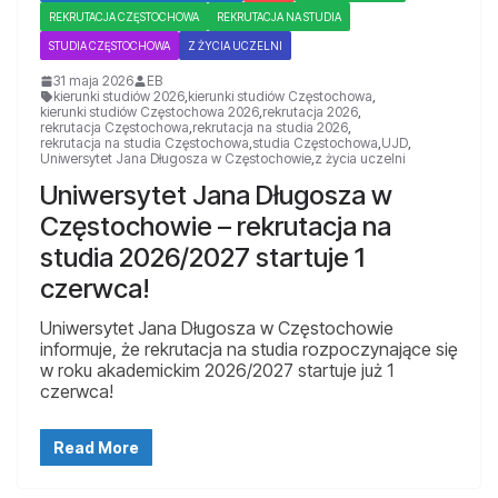
REKRUTACJA CZĘSTOCHOWA
REKRUTACJA NA STUDIA
STUDIA CZĘSTOCHOWA
Z ŻYCIA UCZELNI
31 maja 2026
EB
kierunki studiów 2026
,
kierunki studiów Częstochowa
,
kierunki studiów Częstochowa 2026
,
rekrutacja 2026
,
rekrutacja Częstochowa
,
rekrutacja na studia 2026
,
rekrutacja na studia Częstochowa
,
studia Częstochowa
,
UJD
,
Uniwersytet Jana Długosza w Częstochowie
,
z życia uczelni
Uniwersytet Jana Długosza w
Częstochowie – rekrutacja na
studia 2026/2027 startuje 1
czerwca!
Uniwersytet Jana Długosza w Częstochowie
informuje, że rekrutacja na studia rozpoczynające się
w roku akademickim 2026/2027 startuje już 1
czerwca!
Read More