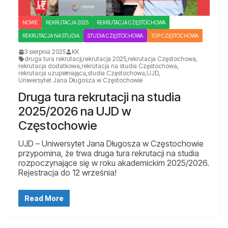
NOWE
REKRUTACJA 2025
REKRUTACJA CZĘSTOCHOWA
REKRUTACJA NA STUDIA
STUDIA CZĘSTOCHOWA
TOP CZĘSTOCHOWA
3 sierpnia 2025
KK
druga tura rekrutacji
,
rekrutacja 2025
,
rekrutacja Częstochowa
,
rekrutacja dodatkowa
,
rekrutacja na studia Częstochowa
,
rekrutacja uzupełniająca
,
studia Częstochowa
,
UJD
,
Uniwersytet Jana Długosza w Częstochowie
Druga tura rekrutacji na studia
2025/2026 na UJD w
Częstochowie
UJD – Uniwersytet Jana Długosza w Częstochowie
przypomina, że trwa druga tura rekrutacji na studia
rozpoczynające się w roku akademickim 2025/2026.
Rejestracja do 12 września!
Read More