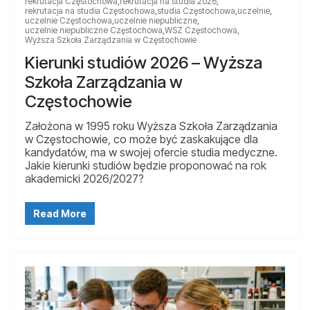
rekrutacja Częstochowa
,
rekrutacja na studia 2026
,
rekrutacja na studia Częstochowa
,
studia Częstochowa
,
uczelnie
,
uczelnie Częstochowa
,
uczelnie niepubliczne
,
uczelnie niepubliczne Częstochowa
,
WSZ Częstochowa
,
Wyższa Szkoła Zarządzania w Częstochowie
Kierunki studiów 2026 – Wyższa
Szkoła Zarządzania w
Częstochowie
Założona w 1995 roku Wyższa Szkoła Zarządzania
w Częstochowie, co może być zaskakujące dla
kandydatów, ma w swojej ofercie studia medyczne.
Jakie kierunki studiów będzie proponować na rok
akademicki 2026/2027?
Read More