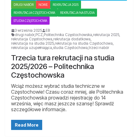
DRUGI NABÓR
NOWE
REKRUTACJA 2025
REKRUTACJA CZĘSTOCHOWA
REKRUTACJA NA STUDIA
STUDIA CZĘSTOCHOWA
3 września 2025
EB
drugi nabór
,
PCZ
,
Politechnika Częstochowska
,
rekrutacja 2025
,
rekrutacja Częstochowa
,
rekrutacja dodatkowa
,
rekrutacja na studia 2025
,
rekrutacja na studia Częstochowa
,
rekrutacja uzupełniająca
,
studia Częstochowa
,
trzeci nabór
Trzecia tura rekrutacji na studia
2025/2026 – Politechnika
Częstochowska
Wciąż możesz wybrać studia techniczne w
Częstochowie! Czasu coraz mniej, ale Politechnika
Częstochowska prowadzi rejestrację do 14
września, więc masz jeszcze szansę! Sprawdź
szczegółowe informacje.
Read More