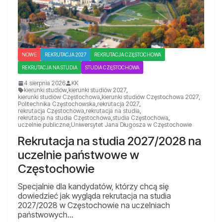
NOWE
REKRUTACJA 2027
REKRUTACJA CZĘSTOCHOWA
REKRUTACJA NA STUDIA
STUDIA CZĘSTOCHOWA
4 sierpnia 2026
KK
kierunki studiów
,
kierunki studiów 2027
,
kierunki studiów Częstochowa
,
kierunki studiów Częstochowa 2027
,
Politechnika Częstochowska
,
rekrutacja 2027
,
rekrutacja Częstochowa
,
rekrutacja na studia
,
rekrutacja na studia Częstochowa
,
studia Częstochowa
,
uczelnie publiczne
,
Uniwersytet Jana Długosza w Częstochowie
Rekrutacja na studia 2027/2028 na
uczelnie państwowe w
Częstochowie
Specjalnie dla kandydatów, którzy chcą się
dowiedzieć jak wygląda rekrutacja na studia
2027/2028 w Częstochowie na uczelniach
państwowych…