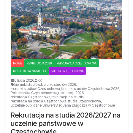
NOWE
REKRUTACJA 2026
REKRUTACJA CZĘSTOCHOWA
REKRUTACJA NA STUDIA
STUDIA CZĘSTOCHOWA
6 lipca 2026
KK
kierunki studiów
,
kierunki studiów 2026
,
kierunki studiów Częstochowa
,
kierunki studiów Częstochowa 2026
,
Politechnika Częstochowska
,
rekrutacja 2026
,
rekrutacja Częstochowa
,
rekrutacja na studia
,
rekrutacja na studia Częstochowa
,
studia Częstochowa
,
uczelnie publiczne
,
Uniwersytet Jana Długosza w Częstochowie
Rekrutacja na studia 2026/2027 na
uczelnie państwowe w
Częstochowie