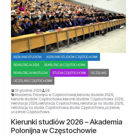
KIERUNKI STUDIÓW
KIERUNKI STUDIÓW CZĘSTOCHOWA
REKRUTACJA 2026
REKRUTACJA CZĘSTOCHOWA
REKRUTACJA NA STUDIA
STUDIA CZĘSTOCHOWA
UCZELNIE
UCZELNIE CZĘSTOCHOWA
19 grudnia 2025
EB
Akademia Polonijna w Częstochowie
,
kierunki studiów 2026
,
kierunki studiów Częstochowa
,
kierunki studiów Częstochowa 2026
,
rekrutacja 2026
,
rekrutacja Częstochowa
,
rekrutacja na studia 2026
,
rekrutacja na studia Częstochowa
,
studia Częstochowa
,
uczelnie
,
uczelnie Częstochowa
Kierunki studiów 2026 – Akademia
Polonijna w Częstochowie