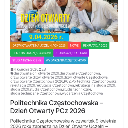
DRZWI OTWARTE NA UCZELNIACH 2026
NOWE
REKRUTACJA 2026
REKRUTACJA CZĘSTOCHOWA
STUDIA CZĘSTOCHOWA
STUDIA TECHNICZNE
WYDARZENIA CZĘSTOCHOWA
4 kwietnia 2026
EB
dni otwarte
,
dni otwarte 2026
,
dni otwarte Częstochowa
,
drzwi otwarte
,
drzwi otwarte 2026
,
drzwi otwarte Częstochowa
,
drzwi otwarte Częstochowa 2026
,
PCZ
,
Politechnika Częstochowska
,
rekrutacja 2026
,
rekrutacja Częstochowa
,
rekrutacja na studia 2026
,
studia 2026
,
studia Częstochowa
,
studia techniczne
,
studia techniczne Częstochowa
,
wydarzenia Częstochowa
Politechnika Częstochowska –
Dzień Otwarty PCz 2026
Politechnika Częstochowska w czwartek 9 kwietnia
2026 roku zaprasza na Dzień Otwarty Uczelni –