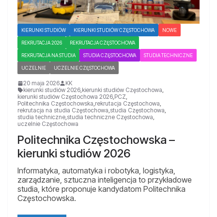
KIERUNKI STUDIÓW
KIERUNKI STUDIÓW CZĘSTOCHOWA
NOWE
REKRUTACJA 2026
REKRUTACJA CZĘSTOCHOWA
REKRUTACJA NA STUDIA
STUDIA CZĘSTOCHOWA
STUDIA TECHNICZNE
UCZELNIE
UCZELNIE CZĘSTOCHOWA
20 maja 2026
KK
kierunki studiów 2026
,
kierunki studiów Częstochowa
,
kierunki studiów Częstochowa 2026
,
PCZ
,
Politechnika Częstochowska
,
rekrutacja Częstochowa
,
rekrutacja na studia Częstochowa
,
studia Częstochowa
,
studia techniczne
,
studia techniczne Częstochowa
,
uczelnie Częstochowa
Politechnika Częstochowska –
kierunki studiów 2026
Informatyka, automatyka i robotyka, logistyka,
zarządzanie, sztuczna inteligencja to przykładowe
studia, które proponuje kandydatom Politechnika
Częstochowska.