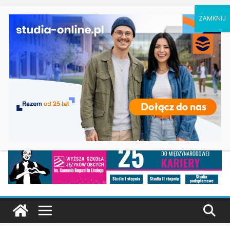
niedziela, 9 sierpnia, 2026
Genetyka i biologia eksperymentalna w Gdańsku
Ostatnie
Zarządzanie – Uniwersytet Łódzki
wpisy:
Rekrutacja na studia 2026/2027 – WSJO –
Wyższa Szkoła Języków Obcych w Poznaniu
Finanse i rachunkowość – Uniwersytet WSB
Merito Bydgoszcz
Chemia w Częstochowie