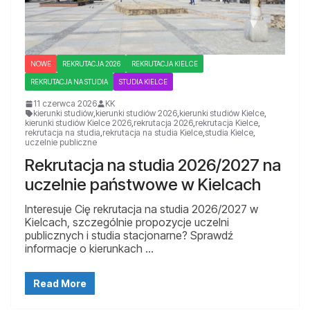
NOWE
REKRUTACJA 2026
REKRUTACJA KIELCE
REKRUTACJA NA STUDIA
STUDIA KIELCE
11 czerwca 2026
KK
kierunki studiów
,
kierunki studiów 2026
,
kierunki studiów Kielce
,
kierunki studiów Kielce 2026
,
rekrutacja 2026
,
rekrutacja Kielce
,
rekrutacja na studia
,
rekrutacja na studia Kielce
,
studia Kielce
,
uczelnie publiczne
Rekrutacja na studia 2026/2027 na
uczelnie państwowe w Kielcach
Interesuje Cię rekrutacja na studia 2026/2027 w
Kielcach, szczególnie propozycje uczelni
publicznych i studia stacjonarne? Sprawdź
informacje o kierunkach …
Read More