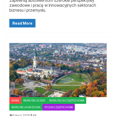
zapewnią absolwentom szerokie perspektywy
zawodowe i pracę w innowacyjnych sektorach
biznesu i przemysłu.
Read More
NOWE
REKRUTACJA 2026
REKRUTACJA CZĘSTOCHOWA
REKRUTACJA NA STUDIA
STUDIA CZĘSTOCHOWA
6 lipca 2026
KK