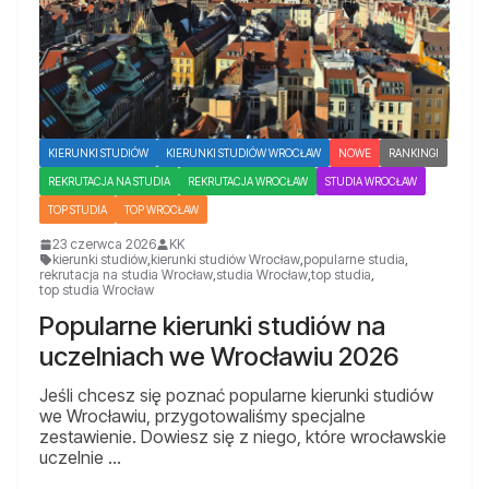
KIERUNKI STUDIÓW
KIERUNKI STUDIÓW WROCŁAW
NOWE
RANKINGI
REKRUTACJA NA STUDIA
REKRUTACJA WROCŁAW
STUDIA WROCŁAW
TOP STUDIA
TOP WROCŁAW
23 czerwca 2026
KK
kierunki studiów
,
kierunki studiów Wrocław
,
popularne studia
,
rekrutacja na studia Wrocław
,
studia Wrocław
,
top studia
,
top studia Wrocław
Popularne kierunki studiów na
uczelniach we Wrocławiu 2026
Jeśli chcesz się poznać popularne kierunki studiów
we Wrocławiu, przygotowaliśmy specjalne
zestawienie. Dowiesz się z niego, które wrocławskie
uczelnie …