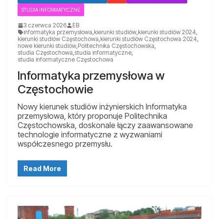
STUDIA INFORMATYCZNE
3 czerwca 2026
EB
informatyka przemysłowa
,
kierunki studiów
,
kierunki studiów 2024
,
kierunki studiów Częstochowa
,
kierunki studiów Częstochowa 2024
,
nowe kierunki studiów
,
Politechnika Częstochowska
,
studia Częstochowa
,
studia informatyczne
,
studia informatyczne Częstochowa
Informatyka przemysłowa w
Częstochowie
Nowy kierunek studiów inżynierskich Informatyka
przemysłowa, który proponuje Politechnika
Częstochowska, doskonale łączy zaawansowane
technologie informatyczne z wyzwaniami
współczesnego przemysłu.
Read More