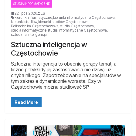
STUDIA INFORMATYCZNE
22 lipca 2026
EB
kierunki informatyczne
,
kierunki informatyczne Częstochowa
,
kierunki studiów
,
kierunki studiów Częstochowa
,
Politechnika Częstochowska
,
studia Częstochowa
,
studia informatyczne
,
studia informatyczne Częstochowa
,
sztuczna inteligencja
Sztuczna inteligencja w
Częstochowie
Sztuczna inteligencja to obecnie gorący temat, a
liczne przykłady jej zastosowania nie dziwą już
chyba nikogo. Zapotrzebowanie na specjalistów w
tym zakresie dynamicznie wzrasta. Czy w
Częstochowie można studiować SI?
Read More