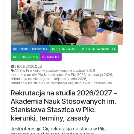
KIERUNKI STUDIÓW PIŁA
REKRUTACJA 2026
REKRUTACJA NA STUDIA
REKRUTACJA PIŁA
STUDIA PIŁA
3 lipca 2026
EB
ANS w Pile
,
kierunki studiów
,
kierunki studiów 2026
,
kierunki studiów Piła
,
kierunki studiów Piła 2026
,
rekrutacja 2026
,
rekrutacja na studia
,
rekrutacja na studia 2026
,
rekrutacja na studia Piła
,
rekrutacja Piła
,
studia Piła
,
uczelnie Piła
Rekrutacja na studia 2026/2027 –
Akademia Nauk Stosowanych im.
Stanisława Staszica w Pile:
kierunki, terminy, zasady
Jeśli interesuje Cię rekrutacja na studia w Pile,