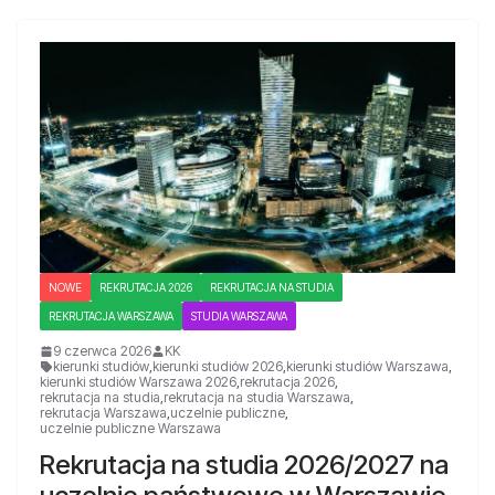
NOWE
REKRUTACJA 2026
REKRUTACJA NA STUDIA
REKRUTACJA WARSZAWA
STUDIA WARSZAWA
9 czerwca 2026
KK
kierunki studiów
,
kierunki studiów 2026
,
kierunki studiów Warszawa
,
kierunki studiów Warszawa 2026
,
rekrutacja 2026
,
rekrutacja na studia
,
rekrutacja na studia Warszawa
,
rekrutacja Warszawa
,
uczelnie publiczne
,
uczelnie publiczne Warszawa
Rekrutacja na studia 2026/2027 na