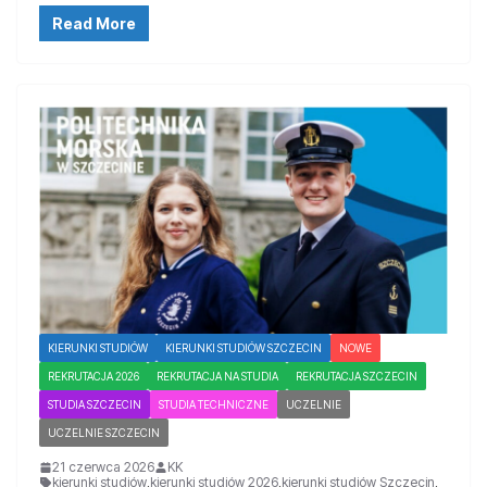
Read More
KIERUNKI STUDIÓW
KIERUNKI STUDIÓW SZCZECIN
NOWE
REKRUTACJA 2026
REKRUTACJA NA STUDIA
REKRUTACJA SZCZECIN
STUDIA SZCZECIN
STUDIA TECHNICZNE
UCZELNIE
UCZELNIE SZCZECIN
21 czerwca 2026
KK
kierunki studiów
,
kierunki studiów 2026
,
kierunki studiów Szczecin
,