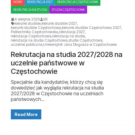
NOWE
REKRUTACJA 2027
REKRUTACJA CZĘSTOCHOWA
REKRUTACJA NA STUDIA
STUDIA CZĘSTOCHOWA
4 sierpnia 2026
KK
kierunki studiów
,
kierunki studiów 2027
,
kierunki studiów Częstochowa
,
kierunki studiów Częstochowa 2027
,
Politechnika Częstochowska
,
rekrutacja 2027
,
rekrutacja Częstochowa
,
rekrutacja na studia
,
rekrutacja na studia Częstochowa
,
studia Częstochowa
,
uczelnie publiczne
,
Uniwersytet Jana Długosza w Częstochowie
Rekrutacja na studia 2027/2028 na
uczelnie państwowe w
Częstochowie
Specjalnie dla kandydatów, którzy chcą się
dowiedzieć jak wygląda rekrutacja na studia
2027/2028 w Częstochowie na uczelniach
państwowych…
Read More