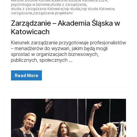
kierunki studiów Katowice
,
kierunki studiów Katowice 2024
,
psychologia w biznesie
,
studia z zarządzania
,
studia z zarządzania Katowice
,
top studia
,
top studia Katowice
,
zarządzanie
,
zarządzanie projektami
Zarządzanie – Akademia Śląska w
Katowicach
Kierunek zarządzanie przygotowuje profesjonalistów
– menadżerów do wyzwań, jakim będą mogli
sprostać w organizacjach biznesowych,
publicznych, społecznych …
Read More