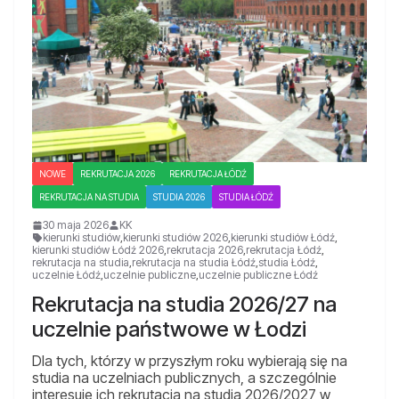
NOWE
REKRUTACJA 2026
REKRUTACJA ŁÓDŹ
REKRUTACJA NA STUDIA
STUDIA 2026
STUDIA ŁÓDŹ
30 maja 2026
KK
kierunki studiów
,
kierunki studiów 2026
,
kierunki studiów Łódź
,
kierunki studiów Łódź 2026
,
rekrutacja 2026
,
rekrutacja Łódź
,
rekrutacja na studia
,
rekrutacja na studia Łódź
,
studia Łódź
,
uczelnie Łódź
,
uczelnie publiczne
,
uczelnie publiczne Łódź
Rekrutacja na studia 2026/27 na
uczelnie państwowe w Łodzi
Dla tych, którzy w przyszłym roku wybierają się na
studia na uczelniach publicznych, a szczególnie
interesuje ich rekrutacja na studia 2026/2027 w