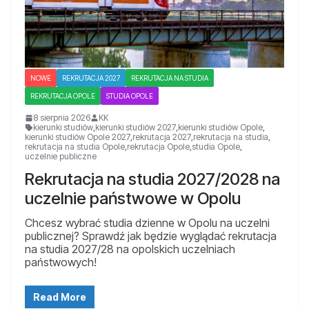
NOWE
REKRUTACJA 2027
REKRUTACJA NA STUDIA
REKRUTACJA OPOLE
STUDIA OPOLE
8 sierpnia 2026
KK
kierunki studiów
,
kierunki studiów 2027
,
kierunki studiów Opole
,
kierunki studiów Opole 2027
,
rekrutacja 2027
,
rekrutacja na studia
,
rekrutacja na studia Opole
,
rekrutacja Opole
,
studia Opole
,
uczelnie publiczne
Rekrutacja na studia 2027/2028 na
uczelnie państwowe w Opolu
Chcesz wybrać studia dzienne w Opolu na uczelni
publicznej? Sprawdź jak będzie wyglądać rekrutacja
na studia 2027/28 na opolskich uczelniach
państwowych!
Read More