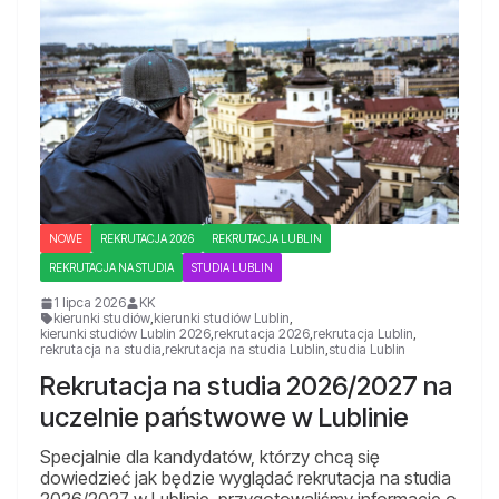
NOWE
REKRUTACJA 2026
REKRUTACJA LUBLIN
REKRUTACJA NA STUDIA
STUDIA LUBLIN
1 lipca 2026
KK
kierunki studiów
,
kierunki studiów Lublin
,
kierunki studiów Lublin 2026
,
rekrutacja 2026
,
rekrutacja Lublin
,
rekrutacja na studia
,
rekrutacja na studia Lublin
,
studia Lublin
Rekrutacja na studia 2026/2027 na
uczelnie państwowe w Lublinie
Specjalnie dla kandydatów, którzy chcą się
dowiedzieć jak będzie wyglądać rekrutacja na studia
2026/2027 w Lublinie, przygotowaliśmy informacje o