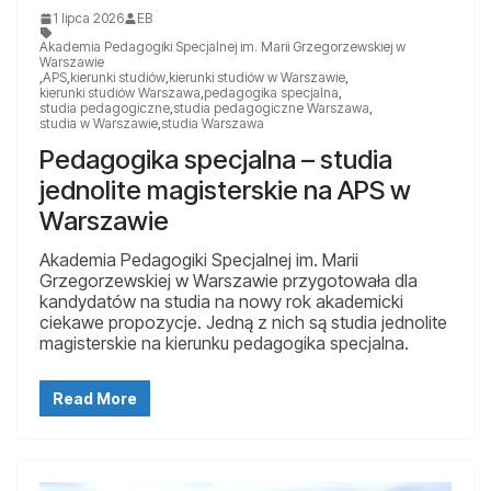
1 lipca 2026
EB
Akademia Pedagogiki Specjalnej im. Marii Grzegorzewskiej w
Warszawie
,
APS
,
kierunki studiów
,
kierunki studiów w Warszawie
,
kierunki studiów Warszawa
,
pedagogika specjalna
,
studia pedagogiczne
,
studia pedagogiczne Warszawa
,
studia w Warszawie
,
studia Warszawa
Pedagogika specjalna – studia
jednolite magisterskie na APS w
Warszawie
Akademia Pedagogiki Specjalnej im. Marii
Grzegorzewskiej w Warszawie przygotowała dla
kandydatów na studia na nowy rok akademicki
ciekawe propozycje. Jedną z nich są studia jednolite
magisterskie na kierunku pedagogika specjalna.
Read More