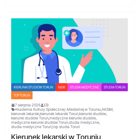
KIERUNKI STUDIÓW TORUŃ
NEW
STUDIA MEDYCZNE
STUDIA TORUŃ
TOP TORUŃ
7 sierpnia 2026
EB
Akademia Kultury Społecznej i Medialnej w Toruniu
,
AKSiM
,
kierunek lekarski
,
kierunek lekarski Toruń
,
kierunki studiów
,
kierunki studiów Toruń
,
medyczne kierunki studiów
,
medyczne kierunki studiów Toruń
,
studia medyczne
,
studia medyczne Toruń
,
top studia Toruń
Kierunek lekarski w Toruniu