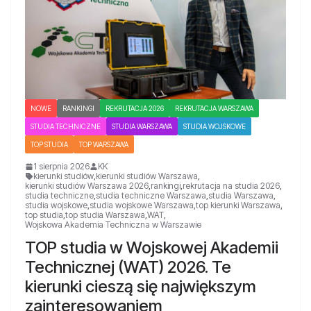
NOWE
RANKINGI
REKRUTACJA 2026
REKRUTACJA WARSZAWA
STUDIA TECHNICZNE
STUDIA WARSZAWA
STUDIA WOJSKOWE
TOP STUDIA
TOP WARSZAWA
1 sierpnia 2026
KK
kierunki studiów
,
kierunki studiów Warszawa
,
kierunki studiów Warszawa 2026
,
rankingi
,
rekrutacja na studia 2026
,
studia techniczne
,
studia techniczne Warszawa
,
studia Warszawa
,
studia wojskowe
,
studia wojskowe Warszawa
,
top kierunki Warszawa
,
top studia
,
top studia Warszawa
,
WAT
,
Wojskowa Akademia Techniczna w Warszawie
TOP studia w Wojskowej Akademii
Technicznej (WAT) 2026. Te
kierunki cieszą się największym
zainteresowaniem