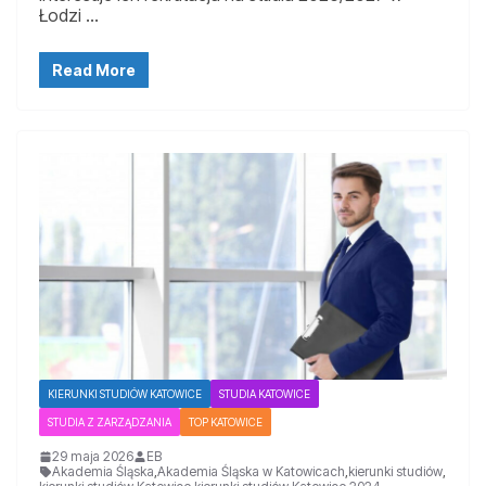
Łodzi …
Read More
KIERUNKI STUDIÓW KATOWICE
STUDIA KATOWICE
STUDIA Z ZARZĄDZANIA
TOP KATOWICE
29 maja 2026
EB
Akademia Śląska
,
Akademia Śląska w Katowicach
,
kierunki studiów
,