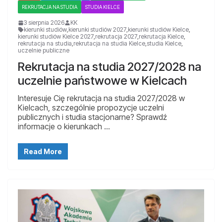
REKRUTACJA NA STUDIA
STUDIA KIELCE
3 sierpnia 2026
KK
kierunki studiów
,
kierunki studiów 2027
,
kierunki studiów Kielce
,
kierunki studiów Kielce 2027
,
rekrutacja 2027
,
rekrutacja Kielce
,
rekrutacja na studia
,
rekrutacja na studia Kielce
,
studia Kielce
,
uczelnie publiczne
Rekrutacja na studia 2027/2028 na
uczelnie państwowe w Kielcach
Interesuje Cię rekrutacja na studia 2027/2028 w
Kielcach, szczególnie propozycje uczelni
publicznych i studia stacjonarne? Sprawdź
informacje o kierunkach …
Read More