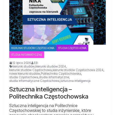
KIERUNKI STUDIÓW CZĘSTOCHOWA
STUDIA CZĘSTOCHOWA
STUDIA INFORMATYCZNE
12 lipca 2026
EB
kierunki studiów
,
kierunki studiów 2024
,
kierunki studiów Częstochowa
,
kierunki studiów Częstochowa 2024
,
nowe kierunki studiów
,
Politechnika Częstochowska
,
studia Częstochowa
,
studia informatyczne
,
studia informatyczne Częstochowa
,
sztuczna inteligencja
Sztuczna inteligencja –
Politechnika Częstochowska
Sztuczna inteligencja na Politechnice
Częstochowskiej to studia inżynierskie, które