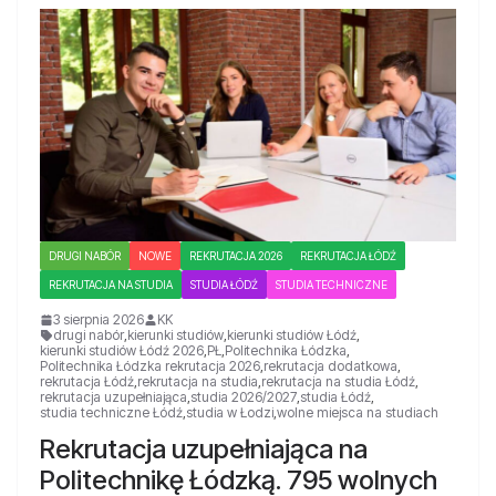
DRUGI NABÓR
NOWE
REKRUTACJA 2026
REKRUTACJA ŁÓDŹ
REKRUTACJA NA STUDIA
STUDIA ŁÓDŹ
STUDIA TECHNICZNE
3 sierpnia 2026
KK
drugi nabór
,
kierunki studiów
,
kierunki studiów Łódź
,
kierunki studiów Łódź 2026
,
PŁ
,
Politechnika Łódzka
,
Politechnika Łódzka rekrutacja 2026
,
rekrutacja dodatkowa
,
rekrutacja Łódź
,
rekrutacja na studia
,
rekrutacja na studia Łódź
,
rekrutacja uzupełniająca
,
studia 2026/2027
,
studia Łódź
,
studia techniczne Łódź
,
studia w Łodzi
,
wolne miejsca na studiach
Rekrutacja uzupełniająca na
Politechnikę Łódzką. 795 wolnych