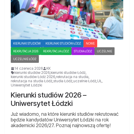
KIERUNKI STUDIÓW
KIERUNKI STUDIÓW ŁÓDŹ
NOWE
REKRUTACJA 2026
REKRUTACJA ŁÓDŹ
STUDIA ŁÓDŹ
UCZELNIE
UCZELNIE ŁÓDŹ
14 czerwca 2026
KK
kierunki studiów 2026
,
kierunki studiów Łódź
,
kierunki studiów Łódź 2026
,
rekrutacja na studia
,
rekrutacja na studia Łódź
,
studia Łódź
,
uczelnie Łódź
,
UŁ
,
Uniwersytet Łódzki
Kierunki studiów 2026 –
Uniwersytet Łódzki
Już wiadomo, na które kierunki studiów rekrutować
będzie kandydatów Uniwersytet Łódzki na rok
akademicki 2026/27. Poznaj najnowszą ofertę!