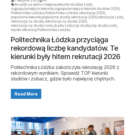
1 sierpnia 2026
KK
ile osób na jedno miejsce
,
kierunki studiów Łódź
,
najpopularniejsze kierunki
,
najpopularniejsze kierunki studiów 2026
,
Politechnika Łódzka
,
Politechnika Łódzka rekrutacja 2026
,
popularne kierunki
,
popularne studia
,
rekrutacja 2026
,
rekrutacja Łódź
,
rekrutacja na studia
,
rekrutacja na studia 2026
,
rekrutacja na studia Łódź
,
studia Łódź
,
top studia
,
top studia Łódź
,
wyniki rekrutacji Politechnika Łódzka
Politechnika Łódzka przyciąga
rekordową liczbę kandydatów. Te
kierunki były hitem rekrutacji 2026
Politechnika Łódzka zakończyła rekrutację 2026 z
rekordowym wynikiem. Sprawdź TOP kierunki
studiów i zobacz, gdzie było najwięcej chętnych.
Read More