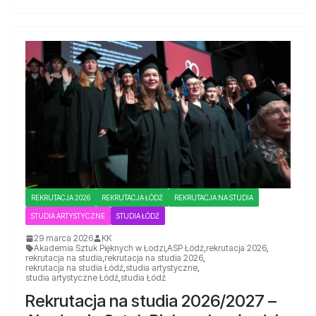
REKRUTACJA 2026
REKRUTACJA ŁÓDŹ
REKRUTACJA NA STUDIA
STUDIA ARTYSTYCZNE
STUDIA ŁÓDŹ
29 marca 2026
KK
Akademia Sztuk Pięknych w Łodzi
,
ASP Łódź
,
rekrutacja 2026
,
rekrutacja na studia
,
rekrutacja na studia 2026
,
rekrutacja na studia Łódź
,
studia artystyczne
,
studia artystyczne Łódź
,
studia Łódź
Rekrutacja na studia 2026/2027 –