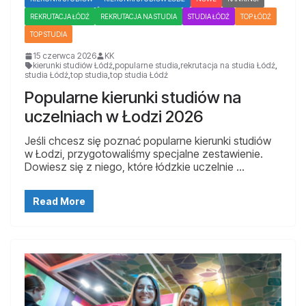
REKRUTACJA ŁÓDŹ
REKRUTACJA NA STUDIA
STUDIA ŁÓDŹ
TOP ŁÓDŹ
TOP STUDIA
15 czerwca 2026
KK
kierunki studiów Łódź
,
popularne studia
,
rekrutacja na studia Łódź
,
studia Łódź
,
top studia
,
top studia Łódź
Popularne kierunki studiów na
uczelniach w Łodzi 2026
Jeśli chcesz się poznać popularne kierunki studiów
w Łodzi, przygotowaliśmy specjalne zestawienie.
Dowiesz się z niego, które łódzkie uczelnie …
Read More