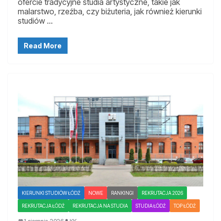
ofercie tradycyjne studia artystyczne, takie jak
malarstwo, rzeźba, czy biżuteria, jak również kierunki
studiów …
Read More
KIERUNKI STUDIÓW ŁÓDŹ
NOWE
RANKINGI
REKRUTACJA 2026
REKRUTACJA ŁÓDŹ
REKRUTACJA NA STUDIA
STUDIA ŁÓDŹ
TOP ŁÓDŹ