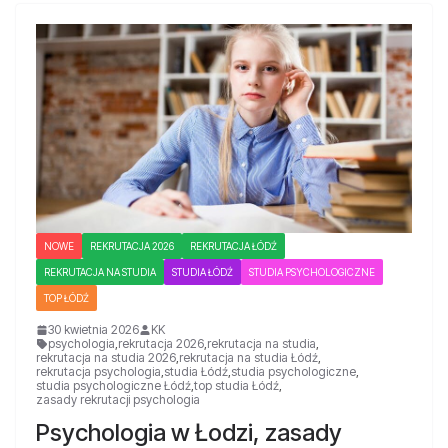
NOWE
REKRUTACJA 2026
REKRUTACJA ŁÓDŹ
REKRUTACJA NA STUDIA
STUDIA ŁÓDŹ
STUDIA PSYCHOLOGICZNE
TOP ŁÓDŹ
30 kwietnia 2026
KK
psychologia
,
rekrutacja 2026
,
rekrutacja na studia
,
rekrutacja na studia 2026
,
rekrutacja na studia Łódź
,
rekrutacja psychologia
,
studia Łódź
,
studia psychologiczne
,
studia psychologiczne Łódź
,
top studia Łódź
,
zasady rekrutacji psychologia
Psychologia w Łodzi, zasady