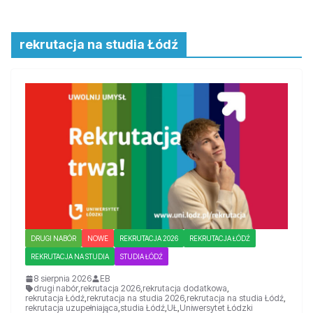
rekrutacja na studia Łódź
DRUGI NABÓR
NOWE
REKRUTACJA 2026
REKRUTACJA ŁÓDŹ
REKRUTACJA NA STUDIA
STUDIA ŁÓDŹ
8 sierpnia 2026
EB
drugi nabór
,
rekrutacja 2026
,
rekrutacja dodatkowa
,
rekrutacja Łódź
,
rekrutacja na studia 2026
,
rekrutacja na studia Łódź
,
rekrutacja uzupełniająca
,
studia Łódź
,
UŁ
,
Uniwersytet Łódzki