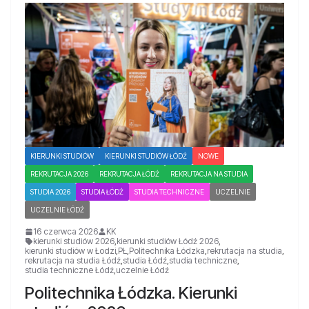
KIERUNKI STUDIÓW
KIERUNKI STUDIÓW ŁÓDŹ
NOWE
REKRUTACJA 2026
REKRUTACJA ŁÓDŹ
REKRUTACJA NA STUDIA
STUDIA 2026
STUDIA ŁÓDŹ
STUDIA TECHNICZNE
UCZELNIE
UCZELNIE ŁÓDŹ
16 czerwca 2026
KK
kierunki studiów 2026
,
kierunki studiów Łódź 2026
,
kierunki studiów w Łodzi
,
PŁ
,
Politechnika Łódzka
,
rekrutacja na studia
,
rekrutacja na studia Łódź
,
studia Łódź
,
studia techniczne
,
studia techniczne Łódź
,
uczelnie Łódź
Politechnika Łódzka. Kierunki