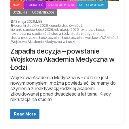
NOWE
STUDIA ŁÓDŹ
STUDIA MEDYCZNE
STUDIA WOJSKOWE
UCZELNIE
UCZELNIE ŁÓDŹ
18 maja 2026
EB
kierunki studiów 2026
,
kierunki studiów Łódź
,
kierunki studiów Łódź 2026
,
rekrutacja 2026
,
rekrutacja Łódź
,
rekrutacja na studia Łódź
,
studia Łódź
,
studia medyczne
,
studia medyczne Łódź
,
uczelnie Łódź
,
uczelnie wojskowe
,
WAM Łódź
,
Wojskowa Akademia Medyczna w Łodzi
Zapadła decyzja – powstanie
Wojskowa Akademia Medyczna w
Łodzi
Wojskowa Akademia Medyczna w Łodzi nie jest
nowym pomysłem, można powiedzieć, że mamy do
czynienia z reaktywacją łódzkiej akademii
zlikwidowanej ponad dwadzieścia lat temu. Kiedy
rekrutacja na studia?
Read More