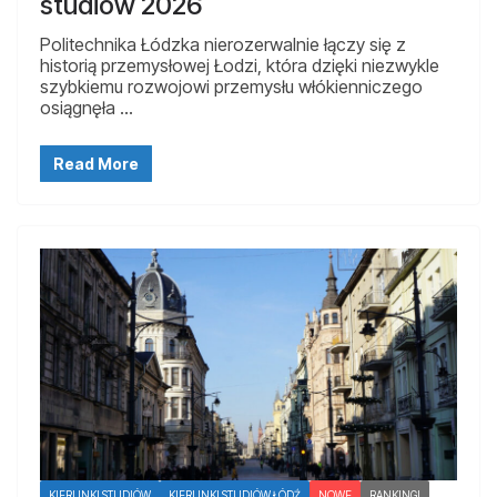
studiów 2026
Politechnika Łódzka nierozerwalnie łączy się z
historią przemysłowej Łodzi, która dzięki niezwykle
szybkiemu rozwojowi przemysłu włókienniczego
osiągnęła …
Read More
KIERUNKI STUDIÓW
KIERUNKI STUDIÓW ŁÓDŹ
NOWE
RANKINGI