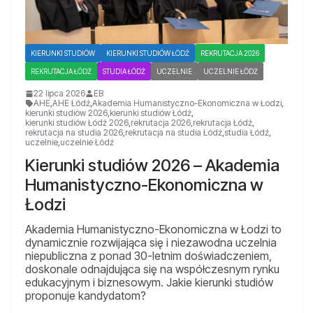
KIERUNKI STUDIÓW
KIERUNKI STUDIÓW ŁÓDŹ
REKRUTACJA 2026
REKRUTACJA ŁÓDŹ
STUDIA ŁÓDŹ
UCZELNIE
UCZELNIE ŁÓDŹ
22 lipca 2026
EB
AHE
,
AHE Łódź
,
Akademia Humanistyczno-Ekonomiczna w Łodzi
,
kierunki studiów 2026
,
kierunki studiów Łódź
,
kierunki studiów Łódź 2026
,
rekrutacja 2026
,
rekrutacja Łódź
,
rekrutacja na studia 2026
,
rekrutacja na studia Łódź
,
studia Łódź
,
uczelnie
,
uczelnie Łódź
Kierunki studiów 2026 – Akademia
Humanistyczno-Ekonomiczna w
Łodzi
Akademia Humanistyczno-Ekonomiczna w Łodzi to
dynamicznie rozwijająca się i niezawodna uczelnia
niepubliczna z ponad 30-letnim doświadczeniem,
doskonale odnajdująca się na współczesnym rynku
edukacyjnym i biznesowym. Jakie kierunki studiów
proponuje kandydatom?