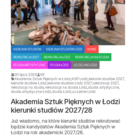
KIERUNKI STUDIÓW
KIERUNKI STUDIÓW ŁÓDŹ
NOWE
REKRUTACJA 2027
REKRUTACJA ŁÓDŹ
REKRUTACJA NA STUDIA
STUDIA ARTYSTYCZNE
STUDIA ŁÓDŹ
UCZELNIE ŁÓDŹ
30 lipca 2026
KK
Akademia Sztuk Pięknych w Łodzi
,
ASP Łódź
,
kierunki studiów 2027
,
kierunki studiów Łódź
,
kierunki studiów Łódź 2027
,
rekrutacja 2027
,
rekrutacja na studia
,
rekrutacja na studia Łódź
,
studia artystyczne
,
studia artystyczne Łódź
,
studia Łódź
,
uczelnie Łódź
Akademia Sztuk Pięknych w Łodzi
kierunki studiów 2027/28
Już wiadomo, na które kierunki studiów rekrutować
będzie kandydatów Akademia Sztuk Pięknych w
Łodzi na rok akademicki 2027/28.