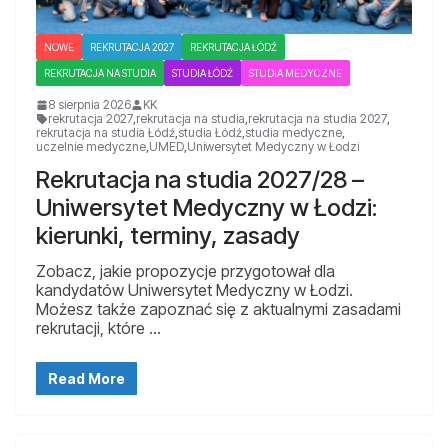
NOWE
REKRUTACJA 2027
REKRUTACJA ŁÓDŹ
REKRUTACJA NA STUDIA
STUDIA ŁÓDŹ
STUDIA MEDYCZNE
8 sierpnia 2026
KK
rekrutacja 2027
,
rekrutacja na studia
,
rekrutacja na studia 2027
,
rekrutacja na studia Łódź
,
studia Łódź
,
studia medyczne
,
uczelnie medyczne
,
UMED
,
Uniwersytet Medyczny w Łodzi
Rekrutacja na studia 2027/28 –
Uniwersytet Medyczny w Łodzi:
kierunki, terminy, zasady
Zobacz, jakie propozycje przygotował dla
kandydatów Uniwersytet Medyczny w Łodzi.
Możesz także zapoznać się z aktualnymi zasadami
rekrutacji, które …
Read More