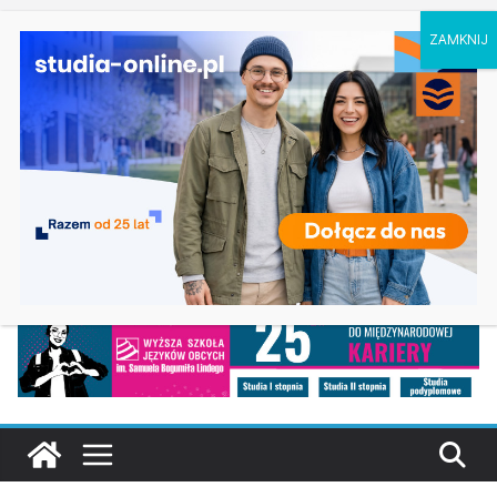
sobota, 8 sierpnia, 2026
Ostatnie
Biologia w Rzeszowie
wpisy:
Filologia słowiańska w Krakowie
Studia historyczne w Łodzi
Analityka biznesowa i Data Science – Collegium
Da Vinci w Poznaniu
Chemia w Opolu