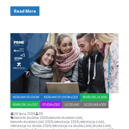
Read More
KIERUNKI STUDIÓW
KIERUNKI STUDIÓW ŁÓDŹ
REKRUTACJA 2026
REKRUTACJA ŁÓDŹ
STUDIA ŁÓDŹ
UCZELNIE
UCZELNIE ŁÓDŹ
26 lipca 2026
EB
kierunki studiów 2026
,
kierunki studiów Łódź
,
kierunki studiów Łódź 2026
,
rekrutacja 2026
,
rekrutacja Łódź
,
rekrutacja na studia 2026
,
rekrutacja na studia Łódź
,
studia Łódź
,