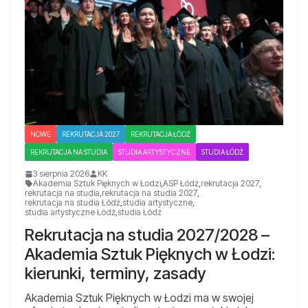
NOWE
REKRUTACJA 2027
REKRUTACJA ŁÓDŹ
REKRUTACJA NA STUDIA
STUDIA ARTYSTYCZNE
STUDIA ŁÓDŹ
3 sierpnia 2026
KK
Akademia Sztuk Pięknych w Łodzi
,
ASP Łódź
,
rekrutacja 2027
,
rekrutacja na studia
,
rekrutacja na studia 2027
,
rekrutacja na studia Łódź
,
studia artystyczne
,
studia artystyczne Łódź
,
studia Łódź
Rekrutacja na studia 2027/2028 –
Akademia Sztuk Pięknych w Łodzi:
kierunki, terminy, zasady
Akademia Sztuk Pięknych w Łodzi ma w swojej