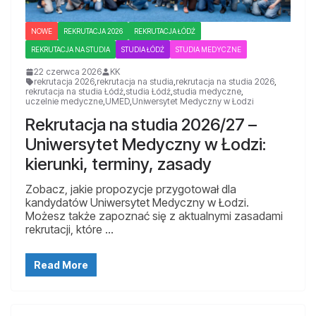
NOWE
REKRUTACJA 2026
REKRUTACJA ŁÓDŹ
REKRUTACJA NA STUDIA
STUDIA ŁÓDŹ
STUDIA MEDYCZNE
22 czerwca 2026
KK
rekrutacja 2026
,
rekrutacja na studia
,
rekrutacja na studia 2026
,
rekrutacja na studia Łódź
,
studia Łódź
,
studia medyczne
,
uczelnie medyczne
,
UMED
,
Uniwersytet Medyczny w Łodzi
Rekrutacja na studia 2026/27 –
Uniwersytet Medyczny w Łodzi:
kierunki, terminy, zasady
Zobacz, jakie propozycje przygotował dla
kandydatów Uniwersytet Medyczny w Łodzi.
Możesz także zapoznać się z aktualnymi zasadami
rekrutacji, które …
Read More