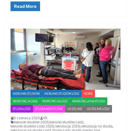
Read More
KIERUNKI STUDIÓW
KIERUNKI STUDIÓW ŁÓDŹ
NOWE
REKRUTACJA 2026
REKRUTACJA ŁÓDŹ
REKRUTACJA NA STUDIA
STUDIA ŁÓDŹ
STUDIA MEDYCZNE
UCZELNIE
UCZELNIE ŁÓDŹ
5 czerwca 2026
KK
kierunki studiów 2026
,
kierunki studiów Łódź
,
kierunki studiów Łódź 2026
,
rekrutacja 2026
,
rekrutacja na studia
,
rekrutacja na studia Łódź
,
studia Łódź
,
studia medyczne
,