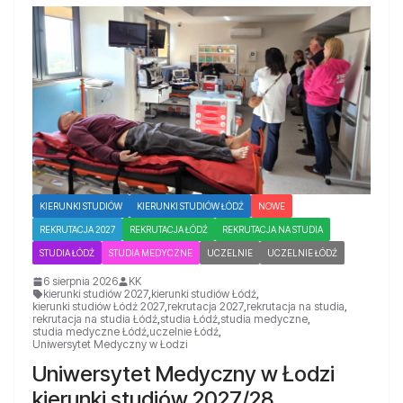
KIERUNKI STUDIÓW
KIERUNKI STUDIÓW ŁÓDŹ
NOWE
REKRUTACJA 2027
REKRUTACJA ŁÓDŹ
REKRUTACJA NA STUDIA
STUDIA ŁÓDŹ
STUDIA MEDYCZNE
UCZELNIE
UCZELNIE ŁÓDŹ
6 sierpnia 2026
KK
kierunki studiów 2027
,
kierunki studiów Łódź
,
kierunki studiów Łódź 2027
,
rekrutacja 2027
,
rekrutacja na studia
,
rekrutacja na studia Łódź
,
studia Łódź
,
studia medyczne
,
studia medyczne Łódź
,
uczelnie Łódź
,
Uniwersytet Medyczny w Łodzi
Uniwersytet Medyczny w Łodzi
kierunki studiów 2027/28