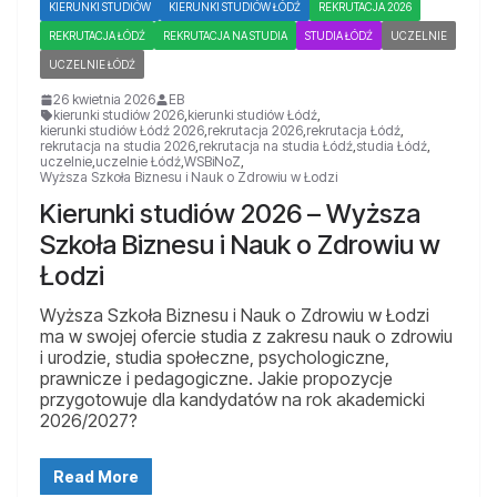
KIERUNKI STUDIÓW
KIERUNKI STUDIÓW ŁÓDŹ
REKRUTACJA 2026
REKRUTACJA ŁÓDŹ
REKRUTACJA NA STUDIA
STUDIA ŁÓDŹ
UCZELNIE
UCZELNIE ŁÓDŹ
26 kwietnia 2026
EB
kierunki studiów 2026
,
kierunki studiów Łódź
,
kierunki studiów Łódź 2026
,
rekrutacja 2026
,
rekrutacja Łódź
,
rekrutacja na studia 2026
,
rekrutacja na studia Łódź
,
studia Łódź
,
uczelnie
,
uczelnie Łódź
,
WSBiNoZ
,
Wyższa Szkoła Biznesu i Nauk o Zdrowiu w Łodzi
Kierunki studiów 2026 – Wyższa
Szkoła Biznesu i Nauk o Zdrowiu w
Łodzi
Wyższa Szkoła Biznesu i Nauk o Zdrowiu w Łodzi
ma w swojej ofercie studia z zakresu nauk o zdrowiu
i urodzie, studia społeczne, psychologiczne,
prawnicze i pedagogiczne. Jakie propozycje
przygotowuje dla kandydatów na rok akademicki
2026/2027?
Read More