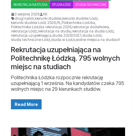
REKRUTACJA NA STUDIA
STUDIA ŁÓDŹ
STUDIA TECHNICZNE
3 sierpnia 2026
KK
drugi nabór
,
kierunki studiów
,
kierunki studiów Łódź
,
kierunki studiów Łódź 2026
,
PŁ
,
Politechnika Łódzka
,
Politechnika Łódzka rekrutacja 2026
,
rekrutacja dodatkowa
,
rekrutacja Łódź
,
rekrutacja na studia
,
rekrutacja na studia Łódź
,
rekrutacja uzupełniająca
,
studia 2026/2027
,
studia Łódź
,
studia techniczne Łódź
,
studia w Łodzi
,
wolne miejsca na studiach
Rekrutacja uzupełniająca na
Politechnikę Łódzką. 795 wolnych
miejsc na studiach
Politechnika Łódzka rozpocznie rekrutację
uzupełniającą 1 września. Na kandydatów czeka 795
wolnych miejsc na 29 kierunkach studiów.
Read More