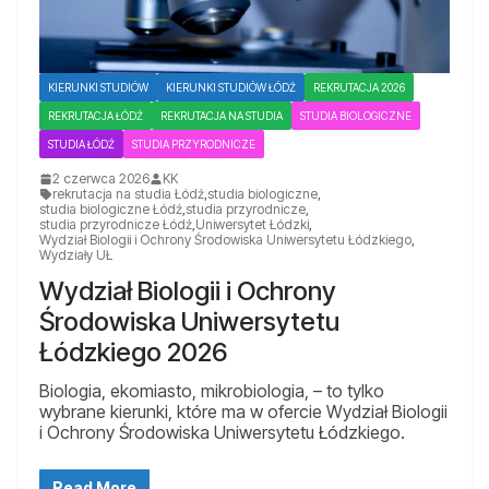
KIERUNKI STUDIÓW
KIERUNKI STUDIÓW ŁÓDŹ
REKRUTACJA 2026
REKRUTACJA ŁÓDŹ
REKRUTACJA NA STUDIA
STUDIA BIOLOGICZNE
STUDIA ŁÓDŹ
STUDIA PRZYRODNICZE
2 czerwca 2026
KK
rekrutacja na studia Łódź
,
studia biologiczne
,
studia biologiczne Łódź
,
studia przyrodnicze
,
studia przyrodnicze Łódź
,
Uniwersytet Łódzki
,
Wydział Biologii i Ochrony Środowiska Uniwersytetu Łódzkiego
,
Wydziały UŁ
Wydział Biologii i Ochrony
Środowiska Uniwersytetu
Łódzkiego 2026
Biologia, ekomiasto, mikrobiologia, – to tylko
wybrane kierunki, które ma w ofercie Wydział Biologii
i Ochrony Środowiska Uniwersytetu Łódzkiego.
Read More