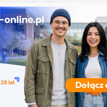
iczne przetwarzanie informacji w Krakowie
 Łomży
ka przedszkolna i wczesnoszkolna w Skierniewicach
ogia w Opolu
 – studia inżynierskie na Uniwersytecie Szczecińskim
RODZAJE STUDIÓW
REKRUTACJA
DRZWI OTWARTE
TO