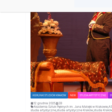
KIERUNKI STUDIÓW KRAKÓW
NEW
STUDIA ARTYSTYCZNE
S
12 grudnia 2025
EB
Akademia Sztuk Pięknych im. Jana Matejki w Krakowie
,
AS
studia artystyczne
,
studia artystyczne Kraków
,
studia Krakó