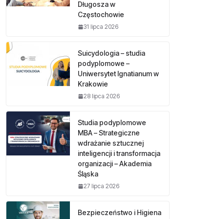
Długosza w
Częstochowie
31 lipca 2026
Suicydologia – studia
podyplomowe –
Uniwersytet Ignatianum w
Krakowie
28 lipca 2026
Studia podyplomowe
MBA – Strategiczne
wdrażanie sztucznej
inteligencji i transformacja
organizacji – Akademia
Śląska
27 lipca 2026
Bezpieczeństwo i Higiena