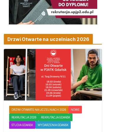
Drzwi Otwarte na uczelniach 2026
DRZWI OTWARTE NA UCZELNIACH 2026
NOWE
REKRUTACJA 2026
REKRUTACJA GDAŃSK
STUDIA GDAŃSK
WYDARZENIA GDAŃSK