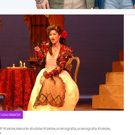
TUDIA KRAKÓW
P Kraków
,
kierunki studiów Kraków
,
scenografia
,
scenografia Kraków
,
w