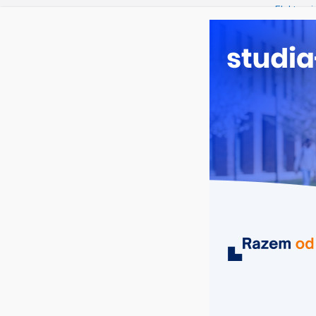
czwartek, 6 sierpnia, 2026
Ostatnie wpisy:
Elektron
Prawo w
Pedagogi
Kosmetol
Logistyka
MIASTA
UCZELNIE
KIERUNKI
scenografia Kraków