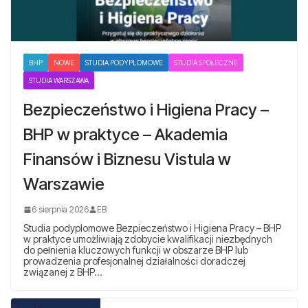
BHP
NOWE
STUDIA PODYPLOMOWE
STUDIA SPOŁECZNE
STUDIA WARSZAWA
Bezpieczeństwo i Higiena Pracy –
BHP w praktyce – Akademia
Finansów i Biznesu Vistula w
Warszawie
6 sierpnia 2026
EB
Studia podyplomowe Bezpieczeństwo i Higiena Pracy – BHP
w praktyce umożliwiają zdobycie kwalifikacji niezbędnych
do pełnienia kluczowych funkcji w obszarze BHP lub
prowadzenia profesjonalnej działalności doradczej
związanej z BHP…