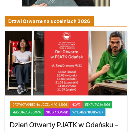
Drzwi Otwarte na uczelniach 2026
DRZWI OTWARTE NA UCZELNIACH 2026
NOWE
REKRUTACJA 2026
REKRUTACJA GDAŃSK
STUDIA GDAŃSK
WYDARZENIA GDAŃSK
Dzień Otwarty PJATK w Gdańsku –