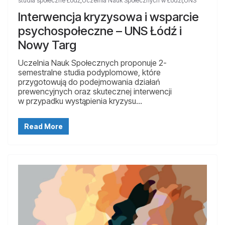
studia społeczne Łódź
,
Uczelnia Nauk Społecznych w Łodzi
,
UNS
Interwencja kryzysowa i wsparcie
psychospołeczne – UNS Łódź i
Nowy Targ
Uczelnia Nauk Społecznych proponuje 2-
semestralne studia podyplomowe, które
przygotowują do podejmowania działań
prewencyjnych oraz skutecznej interwencji
w przypadku wystąpienia kryzysu…
Read More