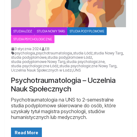
STUDIA ŁÓDŹ
STUDIA NOWY TARG
STUDIA PODYPLOMOWE
STUDIA PSYCHOLOGICZNE
3 stycznia 2024
EB
psychologia
,
psychotraumatologia
,
studia Łódź
,
studia Nowy Targ
,
studia podyplomowe
,
studia podyplomowe Łódź
,
studia podyplomowe Nowy Targ
,
studia psychologiczne
,
studia psychologiczne Łódź
,
studia psychologiczne Nowy Targ
,
Uczelnia Nauk Społecznych w Łodzi
,
UNS
Psychotraumatologia – Uczelnia
Nauk Społecznych
Psychotraumatologia na UNS to 2-semestralne
studia podyplomowe skierowane do osób, które
uzyskały tytuł magistra psychologii, studiów
humanistycznych lub medycznych.
Read More