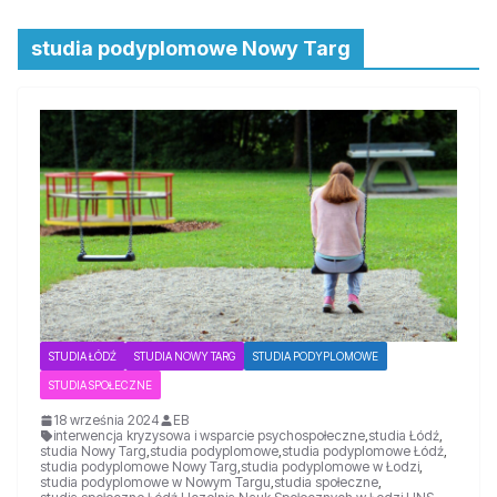
studia podyplomowe Nowy Targ
STUDIA ŁÓDŹ
STUDIA NOWY TARG
STUDIA PODYPLOMOWE
STUDIA SPOŁECZNE
18 września 2024
EB
interwencja kryzysowa i wsparcie psychospołeczne
,
studia Łódź
,
studia Nowy Targ
,
studia podyplomowe
,
studia podyplomowe Łódź
,
studia podyplomowe Nowy Targ
,
studia podyplomowe w Łodzi
,
studia podyplomowe w Nowym Targu
,
studia społeczne
,