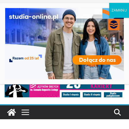
niedziela, 9 sierpnia, 2026
Ostatnie wpisy:
Geografia w Gdańsku
Ratownictwo medyczne w Olsztynie
Logistyka w Koszalinie
Informatyka w Nysie
Filozofia w Szczecinie