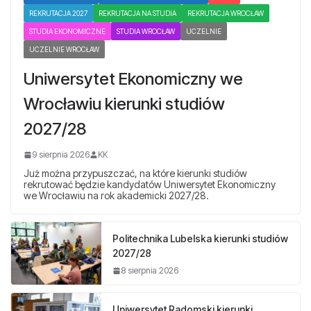
REKRUTACJA 2027
REKRUTACJA NA STUDIA
REKRUTACJA WROCŁAW
STUDIA EKONOMICZNE
STUDIA WROCŁAW
UCZELNIE
UCZELNIE WROCŁAW
Uniwersytet Ekonomiczny we
Wrocławiu kierunki studiów
2027/28
9 sierpnia 2026
KK
Już można przypuszczać, na które kierunki studiów
rekrutować będzie kandydatów Uniwersytet Ekonomiczny
we Wrocławiu na rok akademicki 2027/28.
Politechnika Lubelska kierunki studiów
2027/28
8 sierpnia 2026
Uniwersytet Radomski kierunki