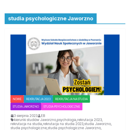
studia psychologiczne Jaworzno
NOWE
REKRUTACJA 2023
REKRUTACJA NA STUDIA
STUDIA JAWORZNO
STUDIA PSYCHOLOGICZNE
3 sierpnia 2023
EB
kierunki studiów Jaworzno
,
psychologia
,
rekrutacja 2023
,
rekrutacja na studia
,
rekrutacja na studia 2023
,
studia Jaworzno
,
studia psychologiczne
,
studia psychologiczne Jaworzno
,