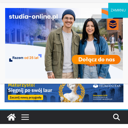
poniedziałek, 10 sierpnia, 2026
Ostatnie
Finanse i rachunkowość w Białymstoku
wpisy:
Nowe kierunki studiów w ofercie MWSLiT we
Wrocławiu
Historia w Gdańsku
Geoinformacja z gospodarką przestrzenną w
Kielcach
Język niemiecki w biznesie i komunikacji
publicznej w Opolu