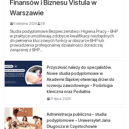
Finansów i Biznesu Vistula w
Warszawie
6 sierpnia 2026
EB
Studia podyplomowe Bezpieczeństwo i Higiena Pracy – BHP
w praktyce umożliwiają zdobycie kwalifikacji niezbędnych
do pełnienia kluczowych funkcji w obszarze BHP lub
prowadzenia profesjonalnej działalności doradczej
związanej z BHP…
Przyszłość należy do specjalistów.
Nowe studia podyplomowe w
Akademii Śląskiej otwierają drzwi do
rozwoju zawodowego – Podologia
kliniczna oraz Podiatria
31 lipca 2026
Administracja publiczna – studia
podyplomowe – Uniwersytet Jana
Długosza w Częstochowie