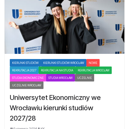
KIERUNKI STUDIÓW
KIERUNKI STUDIÓW WROCŁAW
NOWE
REKRUTACJA 2027
REKRUTACJA NA STUDIA
REKRUTACJA WROCŁAW
STUDIA EKONOMICZNE
STUDIA WROCŁAW
UCZELNIE
UCZELNIE WROCŁAW
Uniwersytet Ekonomiczny we
Wrocławiu kierunki studiów
2027/28
9 sierpnia 2026
KK