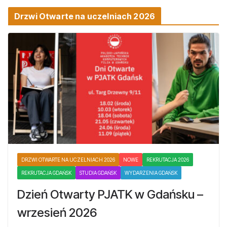
Drzwi Otwarte na uczelniach 2026
DRZWI OTWARTE NA UCZELNIACH 2026
NOWE
REKRUTACJA 2026
REKRUTACJA GDAŃSK
STUDIA GDAŃSK
WYDARZENIA GDAŃSK
Dzień Otwarty PJATK w Gdańsku –
wrzesień 2026