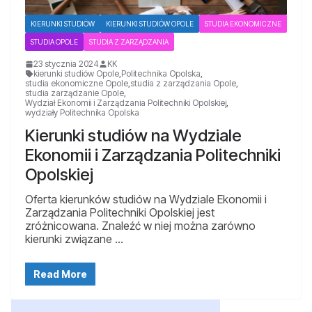
KIERUNKI STUDIÓW
KIERUNKI STUDIÓW OPOLE
STUDIA EKONOMICZNE
STUDIA OPOLE
STUDIA Z ZARZĄDZANIA
23 stycznia 2024
KK
kierunki studiów Opole
,
Politechnika Opolska
,
studia ekonomiczne Opole
,
studia z zarządzania Opole
,
studia zarządzanie Opole
,
Wydział Ekonomii i Zarządzania Politechniki Opolskiej
,
wydziały Politechnika Opolska
Kierunki studiów na Wydziale
Ekonomii i Zarządzania Politechniki
Opolskiej
Oferta kierunków studiów na Wydziale Ekonomii i
Zarządzania Politechniki Opolskiej jest
zróżnicowana. Znaleźć w niej można zarówno
kierunki związane …
Read More