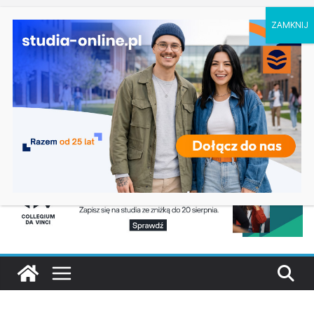
niedziela, 9 sierpnia, 2026
Ostatnie wpisy:
Geografia w Gdańsku
Ratownictwo medyczne w Olsztynie
Logistyka w Koszalinie
Informatyka w Nysie
Filozofia w Szczecinie