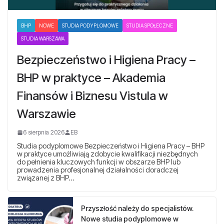
BHP
NOWE
STUDIA PODYPLOMOWE
STUDIA SPOŁECZNE
STUDIA WARSZAWA
Bezpieczeństwo i Higiena Pracy –
BHP w praktyce – Akademia
Finansów i Biznesu Vistula w
Warszawie
6 sierpnia 2026
EB
Studia podyplomowe Bezpieczeństwo i Higiena Pracy – BHP
w praktyce umożliwiają zdobycie kwalifikacji niezbędnych
do pełnienia kluczowych funkcji w obszarze BHP lub
prowadzenia profesjonalnej działalności doradczej
związanej z BHP…
Przyszłość należy do specjalistów.
Nowe studia podyplomowe w