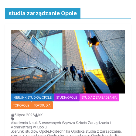
studia zarządzanie Opole
KIERUNKI STUDIÓW OPOLE
STUDIA OPOLE
STUDIA Z ZARZĄDZANIA
TOP OPOLE
TOP STUDIA
5 lipca 2026
KK
Akademia Nauk Stosowanych Wyższa Szkoła Zarządzania i
Administracji w Opolu
,
kierunki studiów Opole
,
Politechnika Opolska
,
studia z zarządzania
,
studia z zarządzania Opole
,
studia zarządzanie Opole
,
top studia
,