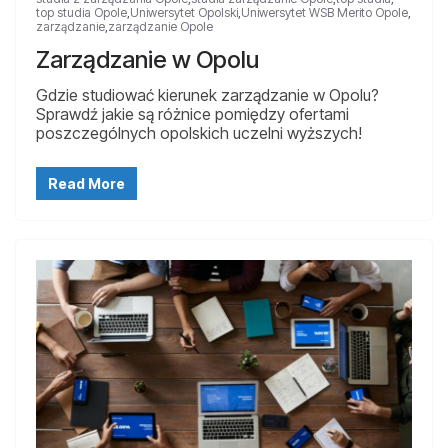
top studia Opole
,
Uniwersytet Opolski
,
Uniwersytet WSB Merito Opole
,
zarządzanie
,
zarządzanie Opole
Zarządzanie w Opolu
Gdzie studiować kierunek zarządzanie w Opolu?
Sprawdź jakie są różnice pomiędzy ofertami
poszczególnych opolskich uczelni wyższych!
Read More