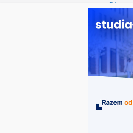
piątek, 7 sierpnia, 2026
Ostatnie wpisy:
Elektroniczn
Prawo w Ło
Pedagogika 
Kosmetologi
Logistyka – 
MIASTA
UCZELNIE
KIERUNKI
szkoła