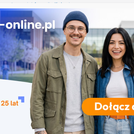
e przetwarzanie informacji w Krakowie
mży
przedszkolna i wczesnoszkolna w Skierniewicach
a w Opolu
studia inżynierskie na Uniwersytecie Szczecińskim
RODZAJE STUDIÓW
REKRUTACJA
DRZWI OTWARTE
TO