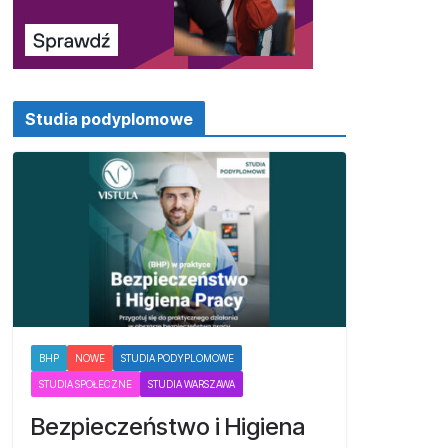
Studia podyplomowe
BHP
NOWE
STUDIA PODYPLOMOWE
STUDIA SPOŁECZNE
STUDIA WARSZAWA
Bezpieczeństwo i Higiena