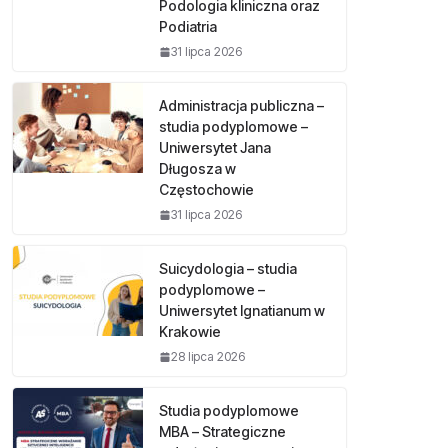
Podologia kliniczna oraz
Podiatria
31 lipca 2026
Administracja publiczna –
studia podyplomowe –
Uniwersytet Jana
Długosza w
Częstochowie
31 lipca 2026
Suicydologia – studia
podyplomowe –
Uniwersytet Ignatianum w
Krakowie
28 lipca 2026
Studia podyplomowe
MBA – Strategiczne