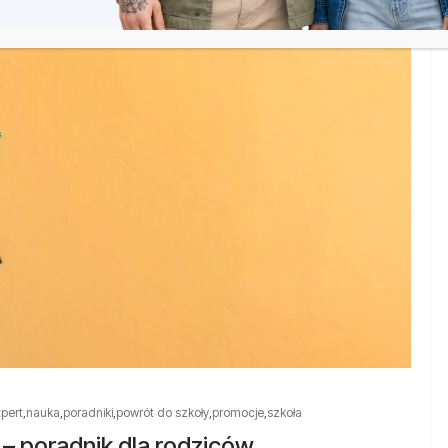
pert
,
nauka
,
poradniki
,
powrót do szkoły
,
promocje
,
szkoła
– poradnik dla rodziców