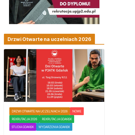
Drzwi Otwarte na uczelniach 2026
DRZWI OTWARTE NA UCZELNIACH 2026
NOWE
REKRUTACJA 2026
REKRUTACJA GDAŃSK
STUDIA GDAŃSK
WYDARZENIA GDAŃSK