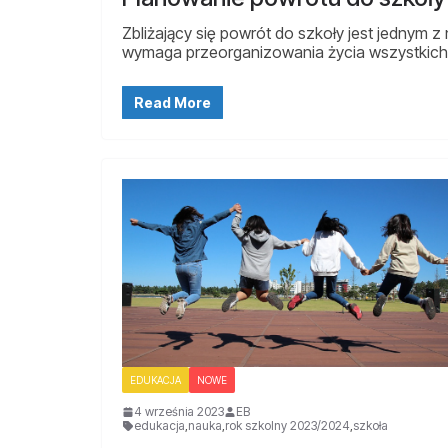
Zbliżający się powrót do szkoły jest jednym
wymaga przeorganizowania życia wszystkich
Read More
EDUKACJA
NOWE
4 września 2023
EB
edukacja
,
nauka
,
rok szkolny 2023/2024
,
szkoła