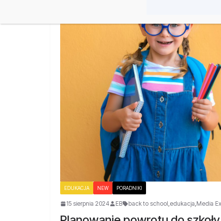
EDUKACJA
NEW
PORADNIKI
15 sierpnia 2024
EB
back to school
,
edukacja
,
Media Ex
Planowanie powrotu do szkoły 