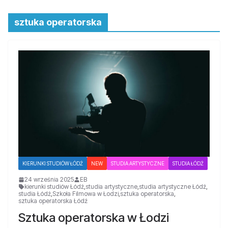
sztuka operatorska
KIERUNKI STUDIÓW ŁÓDŹ
NEW
STUDIA ARTYSTYCZNE
STUDIA ŁÓDŹ
24 września 2025
EB
kierunki studiów Łódź
,
studia artystyczne
,
studia artystyczne Łódź
,
studia Łódź
,
Szkoła Filmowa w Łodzi
,
sztuka operatorska
,
sztuka operatorska Łódź
Sztuka operatorska w Łodzi