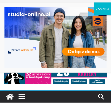
niedziela, 9 sierpnia, 2026
Ostatnie wpisy:
Geografia w Gdańsku
Ratownictwo medyczne w Olsztynie
Logistyka w Koszalinie
Informatyka w Nysie
Filozofia w Szczecinie