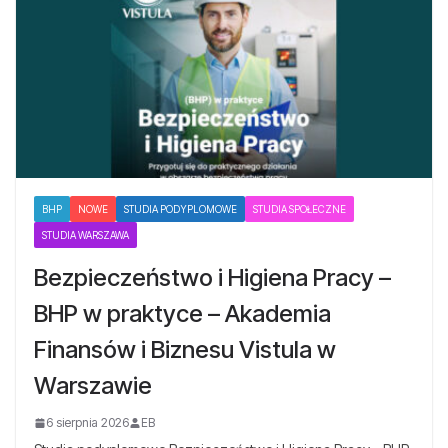
BHP
NOWE
STUDIA PODYPLOMOWE
STUDIA SPOŁECZNE
STUDIA WARSZAWA
Bezpieczeństwo i Higiena Pracy –
BHP w praktyce – Akademia
Finansów i Biznesu Vistula w
Warszawie
6 sierpnia 2026
EB