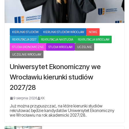
KIERUNKI STUDIÓW
KIERUNKI STUDIÓW WROCŁAW
NOWE
REKRUTACJA 2027
REKRUTACJA NA STUDIA
REKRUTACJA WROCŁAW
STUDIA EKONOMICZNE
STUDIA WROCŁAW
UCZELNIE
UCZELNIE WROCŁAW
Uniwersytet Ekonomiczny we
Wrocławiu kierunki studiów
2027/28
9 sierpnia 2026
KK
Już można przypuszczać, na które kierunki studiów
rekrutować będzie kandydatów Uniwersytet Ekonomiczny
we Wrocławiu na rok akademicki 2027/28.