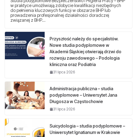
Studia podyplomowe Bezpieczeństwo i Higiena Pracy – BHP
w praktyce umożliwiają zdobycie kwalifikacji niezbędnych
do pełnienia kluczowych funkcji w obszarze BHP lub
prowadzenia profesjonalnej działalności doradczej
związanej z BHP…
Przyszłość należy do specjalistów.
Nowe studia podyplomowe w
Akademii Śląskiej otwierają drzwi do
rozwoju zawodowego – Podologia
kliniczna oraz Podiatria
31 lipca 2026
Administracja publiczna – studia
podyplomowe – Uniwersytet Jana
Długosza w Częstochowie
31 lipca 2026
Suicydologia – studia podyplomowe –
Uniwersytet Ignatianum w Krakowie