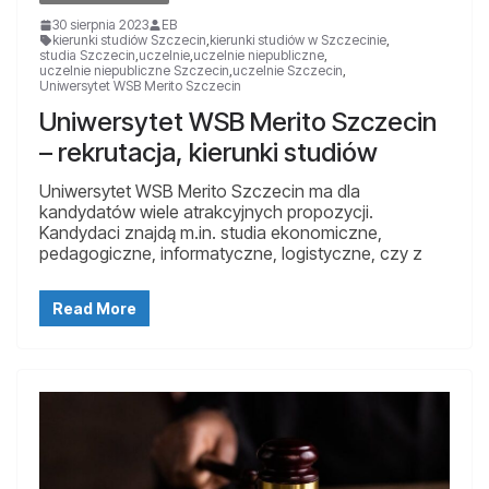
30 sierpnia 2023
EB
kierunki studiów Szczecin
,
kierunki studiów w Szczecinie
,
studia Szczecin
,
uczelnie
,
uczelnie niepubliczne
,
uczelnie niepubliczne Szczecin
,
uczelnie Szczecin
,
Uniwersytet WSB Merito Szczecin
Uniwersytet WSB Merito Szczecin
– rekrutacja, kierunki studiów
Uniwersytet WSB Merito Szczecin ma dla
kandydatów wiele atrakcyjnych propozycji.
Kandydaci znajdą m.in. studia ekonomiczne,
pedagogiczne, informatyczne, logistyczne, czy z
Read More