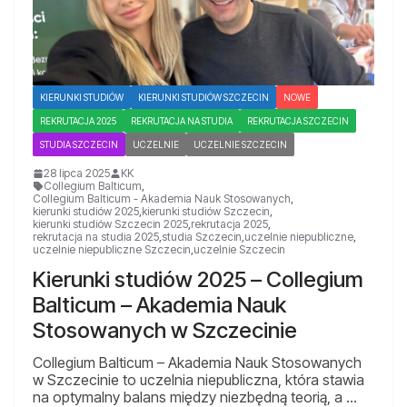
KIERUNKI STUDIÓW
KIERUNKI STUDIÓW SZCZECIN
NOWE
REKRUTACJA 2025
REKRUTACJA NA STUDIA
REKRUTACJA SZCZECIN
STUDIA SZCZECIN
UCZELNIE
UCZELNIE SZCZECIN
28 lipca 2025
KK
Collegium Balticum
,
Collegium Balticum - Akademia Nauk Stosowanych
,
kierunki studiów 2025
,
kierunki studiów Szczecin
,
kierunki studiów Szczecin 2025
,
rekrutacja 2025
,
rekrutacja na studia 2025
,
studia Szczecin
,
uczelnie niepubliczne
,
uczelnie niepubliczne Szczecin
,
uczelnie Szczecin
Kierunki studiów 2025 – Collegium
Balticum – Akademia Nauk
Stosowanych w Szczecinie
Collegium Balticum – Akademia Nauk Stosowanych
w Szczecinie to uczelnia niepubliczna, która stawia
na optymalny balans między niezbędną teorią, a …