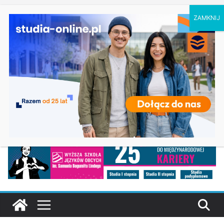
niedziela, 9 sierpnia, 2026
Chemia w Opolu
Ostatnie
Biologia w Rzeszowie
wpisy:
Filologia słowiańska w Krakowie
Studia historyczne w Łodzi
Analityka biznesowa i Data Science – Collegium
Da Vinci w Poznaniu