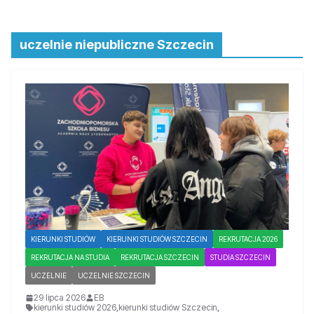
uczelnie niepubliczne Szczecin
KIERUNKI STUDIÓW
KIERUNKI STUDIÓW SZCZECIN
REKRUTACJA 2026
REKRUTACJA NA STUDIA
REKRUTACJA SZCZECIN
STUDIA SZCZECIN
UCZELNIE
UCZELNIE SZCZECIN
29 lipca 2026
EB
kierunki studiów 2026
,
kierunki studiów Szczecin
,