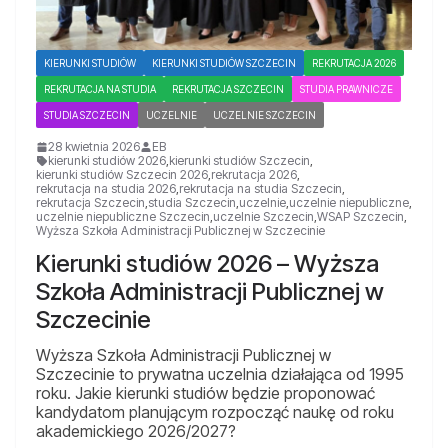
KIERUNKI STUDIÓW
KIERUNKI STUDIÓW SZCZECIN
REKRUTACJA 2026
REKRUTACJA NA STUDIA
REKRUTACJA SZCZECIN
STUDIA PRAWNICZE
STUDIA SZCZECIN
UCZELNIE
UCZELNIE SZCZECIN
28 kwietnia 2026
EB
kierunki studiów 2026
,
kierunki studiów Szczecin
,
kierunki studiów Szczecin 2026
,
rekrutacja 2026
,
rekrutacja na studia 2026
,
rekrutacja na studia Szczecin
,
rekrutacja Szczecin
,
studia Szczecin
,
uczelnie
,
uczelnie niepubliczne
,
uczelnie niepubliczne Szczecin
,
uczelnie Szczecin
,
WSAP Szczecin
,
Wyższa Szkoła Administracji Publicznej w Szczecinie
Kierunki studiów 2026 – Wyższa
Szkoła Administracji Publicznej w
Szczecinie
Wyższa Szkoła Administracji Publicznej w
Szczecinie to prywatna uczelnia działająca od 1995
roku. Jakie kierunki studiów będzie proponować
kandydatom planującym rozpocząć naukę od roku
akademickiego 2026/2027?