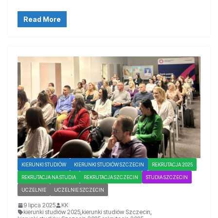
Read More
KIERUNKI STUDIÓW
KIERUNKI STUDIÓW SZCZECIN
REKRUTACJA 2025
REKRUTACJA NA STUDIA
REKRUTACJA SZCZECIN
STUDIA SZCZECIN
UCZELNIE
UCZELNIE SZCZECIN
9 lipca 2025
KK
kierunki studiów 2025
,
kierunki studiów Szczecin
,