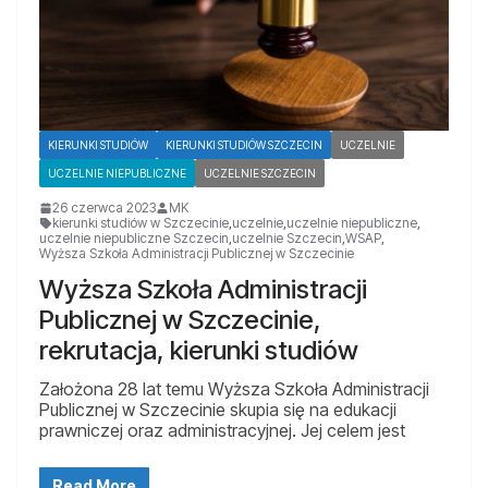
KIERUNKI STUDIÓW
KIERUNKI STUDIÓW SZCZECIN
UCZELNIE
UCZELNIE NIEPUBLICZNE
UCZELNIE SZCZECIN
26 czerwca 2023
MK
kierunki studiów w Szczecinie
,
uczelnie
,
uczelnie niepubliczne
,
uczelnie niepubliczne Szczecin
,
uczelnie Szczecin
,
WSAP
,
Wyższa Szkoła Administracji Publicznej w Szczecinie
Wyższa Szkoła Administracji
Publicznej w Szczecinie,
rekrutacja, kierunki studiów
Założona 28 lat temu Wyższa Szkoła Administracji
Publicznej w Szczecinie skupia się na edukacji
prawniczej oraz administracyjnej. Jej celem jest
Read More