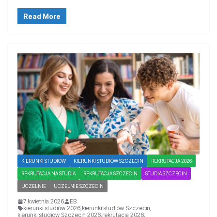
Read More
KIERUNKI STUDIÓW
KIERUNKI STUDIÓW SZCZECIN
REKRUTACJA 2026
REKRUTACJA NA STUDIA
REKRUTACJA SZCZECIN
STUDIA SZCZECIN
UCZELNIE
UCZELNIE SZCZECIN
7 kwietnia 2026
EB
kierunki studiów 2026
,
kierunki studiów Szczecin
,
kierunki studiów Szczecin 2026
,
rekrutacja 2026
,