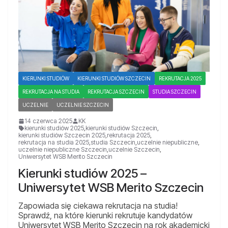
KIERUNKI STUDIÓW
KIERUNKI STUDIÓW SZCZECIN
REKRUTACJA 2025
REKRUTACJA NA STUDIA
REKRUTACJA SZCZECIN
STUDIA SZCZECIN
UCZELNIE
UCZELNIE SZCZECIN
14 czerwca 2025
KK
kierunki studiów 2025
,
kierunki studiów Szczecin
,
kierunki studiów Szczecin 2025
,
rekrutacja 2025
,
rekrutacja na studia 2025
,
studia Szczecin
,
uczelnie niepubliczne
,
uczelnie niepubliczne Szczecin
,
uczelnie Szczecin
,
Uniwersytet WSB Merito Szczecin
Kierunki studiów 2025 –
Uniwersytet WSB Merito Szczecin
Zapowiada się ciekawa rekrutacja na studia!
Sprawdź, na które kierunki rekrutuje kandydatów
Uniwersytet WSB Merito Szczecin na rok akademicki