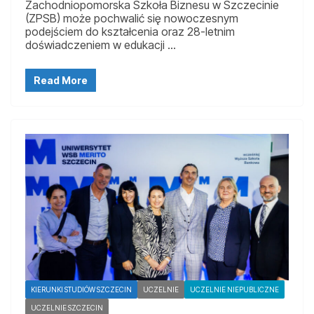
Zachodniopomorska Szkoła Biznesu w Szczecinie
(ZPSB) może pochwalić się nowoczesnym
podejściem do kształcenia oraz 28-letnim
doświadczeniem w edukacji …
Read More
KIERUNKI STUDIÓW SZCZECIN
UCZELNIE
UCZELNIE NIEPUBLICZNE
UCZELNIE SZCZECIN