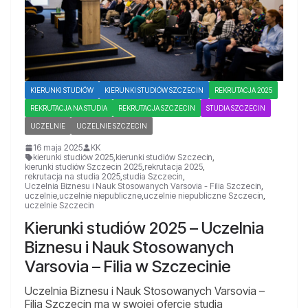
KIERUNKI STUDIÓW
KIERUNKI STUDIÓW SZCZECIN
REKRUTACJA 2025
REKRUTACJA NA STUDIA
REKRUTACJA SZCZECIN
STUDIA SZCZECIN
UCZELNIE
UCZELNIE SZCZECIN
16 maja 2025
KK
kierunki studiów 2025
,
kierunki studiów Szczecin
,
kierunki studiów Szczecin 2025
,
rekrutacja 2025
,
rekrutacja na studia 2025
,
studia Szczecin
,
Uczelnia Biznesu i Nauk Stosowanych Varsovia - Filia Szczecin
,
uczelnie
,
uczelnie niepubliczne
,
uczelnie niepubliczne Szczecin
,
uczelnie Szczecin
Kierunki studiów 2025 – Uczelnia
Biznesu i Nauk Stosowanych
Varsovia – Filia w Szczecinie
Uczelnia Biznesu i Nauk Stosowanych Varsovia –
Filia Szczecin ma w swojej ofercie studia