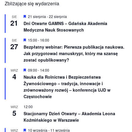
Zbliżające się wydarzenia
W
21 sierpnia
-
22 sierpnia
SIE
21
y
Dni Otwarte GAMNS – Gdańska Akademia
r
Medyczna Nauk Stosowanych
ó
ż
n
W
15:00
-
16:00
SIE
27
i
y
Bezpłatny webinar: Pierwsza publikacja naukowa.
o
r
Jak przygotować manuskrypt, który ma szansę
n
ó
e
ż
zostać opublikowany?
n
i
W
09:00
-
14:00
WRZ
o
4
y
Nauka dla Rolnictwa i Bezpieczeństwa
n
r
e
Żywnościowego – tradycja, innowacje i
ó
ż
zrównoważony rozwój – konferencja UJD w
n
Częstochowie
i
o
12:00
WRZ
n
5
e
Stacjonarny Dzień Otwarty – Akademia Leona
Koźmińskiego w Warszawie
W
10 września
-
11 września
WRZ