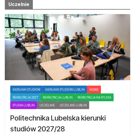
Uczelnie
KIERUNKI STUDIÓW
KIERUNKI STUDIÓW LUBLIN
NOWE
REKRUTACJA 2027
REKRUTACJA LUBLIN
REKRUTACJA NA STUDIA
STUDIA LUBLIN
UCZELNIE
UCZELNIE LUBLIN
Politechnika Lubelska kierunki
studiów 2027/28