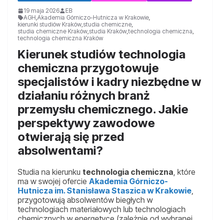
19 maja 2026
EB
AGH
,
Akademia Górniczo-Hutnicza w Krakowie
,
kierunki studiów Kraków
,
studia chemiczne
,
studia chemiczne Kraków
,
studia Kraków
,
technologia chemiczna
,
technologia chemiczna Kraków
Kierunek studiów technologia
chemiczna przygotowuje
specjalistów i kadry niezbędne w
działaniu różnych branż
przemysłu chemicznego. Jakie
perspektywy zawodowe
otwierają się przed
absolwentami?
Studia na kierunku
technologia chemiczna
, które
ma w swojej ofercie
Akademia Górniczo-
Hutnicza im. Stanisława Staszica w Krakowie
,
przygotowują absolwentów biegłych w
technologiach materiałowych lub technologiach
chemicznych w energetyce (zależnie od wybranej