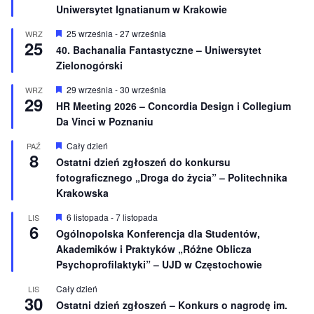
e
ż
Uniwersytet Ignatianum w Krakowie
n
i
W
25 września
-
27 września
WRZ
o
25
y
40. Bachanalia Fantastyczne – Uniwersytet
n
r
e
Zielonogórski
ó
ż
n
W
29 września
-
30 września
WRZ
29
i
y
HR Meeting 2026 – Concordia Design i Collegium
o
r
Da Vinci w Poznaniu
n
ó
e
ż
n
W
Cały dzień
PAŹ
8
i
y
Ostatni dzień zgłoszeń do konkursu
o
r
fotograficznego „Droga do życia” – Politechnika
n
ó
e
ż
Krakowska
n
i
W
6 listopada
-
7 listopada
LIS
o
6
y
Ogólnopolska Konferencja dla Studentów,
n
r
e
Akademików i Praktyków „Różne Oblicza
ó
ż
Psychoprofilaktyki” – UJD w Częstochowie
n
i
Cały dzień
LIS
o
30
Ostatni dzień zgłoszeń – Konkurs o nagrodę im.
n