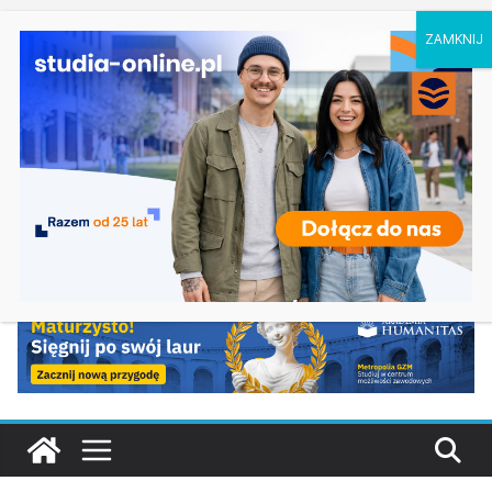
sobota, 8 sierpnia, 2026
Ostatnie
Filologia słowiańska w Krakowie
wpisy:
Studia historyczne w Łodzi
Analityka biznesowa i Data Science – Collegium
Da Vinci w Poznaniu
Chemia w Opolu
Biologia w Rzeszowie