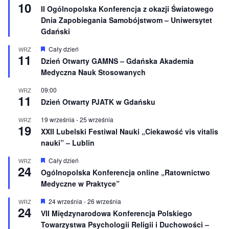
10
y
II Ogólnopolska Konferencja z okazji Światowego
r
Dnia Zapobiegania Samobójstwom – Uniwersytet
ó
ż
Gdański
n
i
W
Cały dzień
WRZ
o
11
y
Dzień Otwarty GAMNS – Gdańska Akademia
n
r
e
Medyczna Nauk Stosowanych
ó
ż
n
09:00
WRZ
11
i
Dzień Otwarty PJATK w Gdańsku
o
n
19 września
-
25 września
WRZ
e
19
XXII Lubelski Festiwal Nauki „Ciekawość vis vitalis
nauki” – Lublin
W
Cały dzień
WRZ
24
y
Ogólnopolska Konferencja online „Ratownictwo
r
Medyczne w Praktyce”
ó
ż
n
W
24 września
-
26 września
WRZ
24
i
y
VII Międzynarodowa Konferencja Polskiego
o
r
Towarzystwa Psychologii Religii i Duchowości –
n
ó