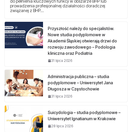
do pełnienia kluczowych funkcji w obszarze BHP lub
prowadzenia profesjonalnej działalności doradczej
związanej z BHP…
Przyszłość należy do specjalistów.
Nowe studia podyplomowe w
Akademii Śląskiej otwierają drzwi do
rozwoju zawodowego – Podologia
kliniczna oraz Podiatria
31 lipca 2026
Administracja publiczna – studia
podyplomowe – Uniwersytet Jana
Długosza w Częstochowie
31 lipca 2026
Suicydologia – studia podyplomowe –
Uniwersytet Ignatianum w Krakowie
28 lipca 2026