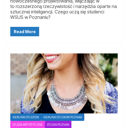
nowoczesnego projektowania, włączając w
to rozszerzoną rzeczywistość i narzędzia oparte na
sztucznej inteligencji. Czego uczą się studenci
WSUS w Poznaniu?
Read More
KIERUNKI STUDIÓW
KIERUNKI STUDIÓW POZNAŃ
STUDIA ARTYSTYCZNE
STUDIA POZNAŃ