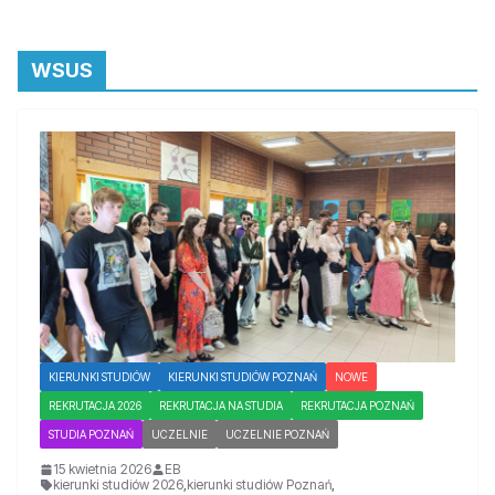
WSUS
KIERUNKI STUDIÓW
KIERUNKI STUDIÓW POZNAŃ
NOWE
REKRUTACJA 2026
REKRUTACJA NA STUDIA
REKRUTACJA POZNAŃ
STUDIA POZNAŃ
UCZELNIE
UCZELNIE POZNAŃ
15 kwietnia 2026
EB
kierunki studiów 2026
,
kierunki studiów Poznań
,