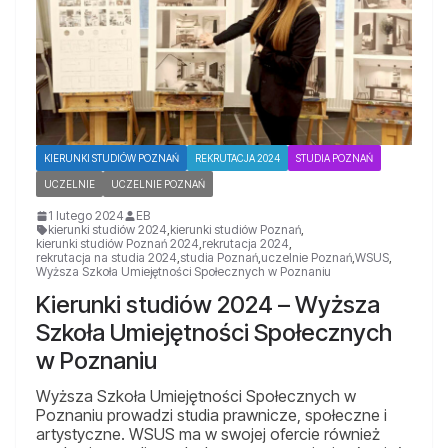
KIERUNKI STUDIÓW POZNAŃ
REKRUTACJA 2024
STUDIA POZNAŃ
UCZELNIE
UCZELNIE POZNAŃ
1 lutego 2024
EB
kierunki studiów 2024
,
kierunki studiów Poznań
,
kierunki studiów Poznań 2024
,
rekrutacja 2024
,
rekrutacja na studia 2024
,
studia Poznań
,
uczelnie Poznań
,
WSUS
,
Wyższa Szkoła Umiejętności Społecznych w Poznaniu
Kierunki studiów 2024 – Wyższa
Szkoła Umiejętności Społecznych
w Poznaniu
Wyższa Szkoła Umiejętności Społecznych w
Poznaniu prowadzi studia prawnicze, społeczne i
artystyczne. WSUS ma w swojej ofercie również