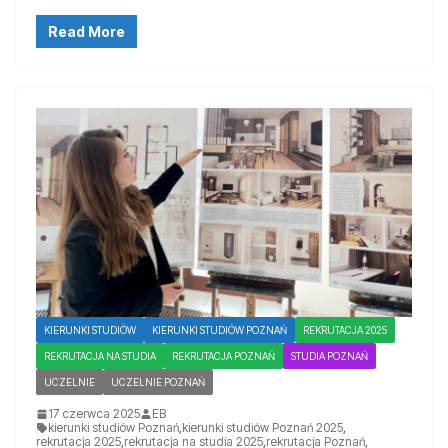
Read More
KIERUNKI STUDIÓW
KIERUNKI STUDIÓW POZNAŃ
REKRUTACJA 2025
REKRUTACJA NA STUDIA
REKRUTACJA POZNAŃ
STUDIA POZNAŃ
UCZELNIE
UCZELNIE POZNAŃ
17 czerwca 2025
EB
kierunki studiów Poznań
,
kierunki studiów Poznań 2025
,
rekrutacja 2025
,
rekrutacja na studia 2025
,
rekrutacja Poznań
,