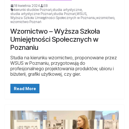
18 kwietnia 2024
EB
kierunki studiów Poznań
,
studia artystyczne
,
studia artystyczne Poznań
,
studia Poznań
,
WSUS
,
Wyższa Szkoła Umiejętności Społecznych w Poznaniu
,
wzornictwo
,
wzornictwo Poznań
Wzornictwo – Wyższa Szkoła
Umiejętności Społecznych w
Poznaniu
Studia na kierunku wzornictwo, proponowane przez
WSUS w Poznaniu, przygotowują do
profesjonalnego projektowania produktów, ubioru i
biżuterii, grafiki użytkowej, czy gier.
Read More