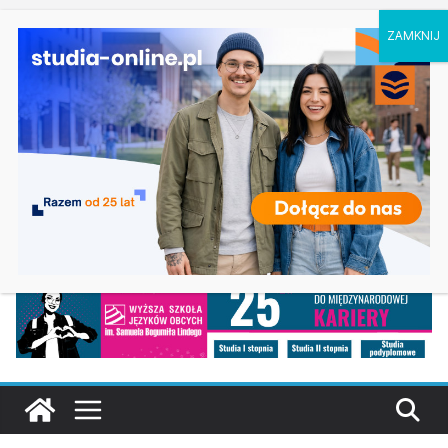
sobota, 8 sierpnia, 2026
Ostatnie
Biologia w Rzeszowie
wpisy:
Filologia słowiańska w Krakowie
Studia historyczne w Łodzi
Analityka biznesowa i Data Science – Collegium
Da Vinci w Poznaniu
Chemia w Opolu