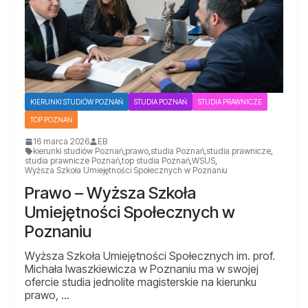
KIERUNKI STUDIÓW POZNAŃ
STUDIA POZNAŃ
STUDIA PRAWNICZE
TOP POZNAŃ
16 marca 2026
EB
kierunki studiów Poznań
,
prawo
,
studia Poznań
,
studia prawnicze
,
studia prawnicze Poznań
,
top studia Poznań
,
WSUS
,
Wyższa Szkoła Umiejętności Społecznych w Poznaniu
Prawo – Wyższa Szkoła
Umiejętności Społecznych w
Poznaniu
Wyższa Szkoła Umiejętności Społecznych im. prof.
Michała Iwaszkiewicza w Poznaniu ma w swojej
ofercie studia jednolite magisterskie na kierunku
prawo, …