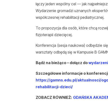
łączy jeden wspólny cel — jak najpełniejs
Wydarzenie gromadzi uznanych ekspertów 
współczesnej rehabilitacji pediatrycznej.
To propozycja dla osób, które chcą rozw
fizjoterapii dziecięcej.
Konferencja (sesja naukowa) odbędzie się
warsztaty odbędą się w Kampusie B GAMNS
Bądź na bieżąco – dołącz do
wydarzeni
Szczegółowe informacje o konferencji 
https://gamns.edu.pl/aktualnosci/og
rehabilitacji-dzieci/
ZOBACZ RÓWNIEŻ:
GDAŃSKA AKADEM