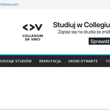
 Katowicach
w Koszalinie
iczne w Lublinie
syjska w Bydgoszczy
o w Opolu
RODZAJE STUDIÓW
REKRUTACJA
DRZWI OTWARTE
TO