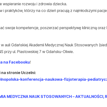
ze wspieranie rozwoju i zdrowia dziecka.
i praktyków, którzy na co dzień pracują z najmłodszymi pacje
ijać swoje kompetencje, poszerzać perspektywę kliniczną oraz
 w auli Gdańskiej Akademii Medycznej Nauk Stosowanych (siedzi
 przy ul. Piastowskiej 7 w Gdańsku-Oliwie.
a na Facebooku
!
na stronie Uczelni:
olnopolska-konferencja-naukowa-fizjoterapia-pediatry
IA MEDYCZNA NAUK STOSOWANYCH – AKTUALNOŚCI, 