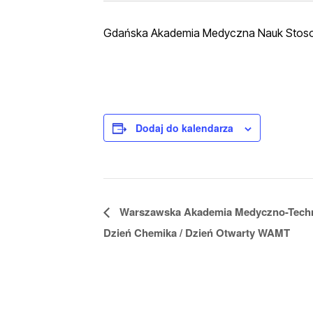
Gdańska Akademia Medyczna Nauk Stos
Dodaj do kalendarza
W
Warszawska Akademia Medyczno-Techn
y
Dzień Chemika / Dzień Otwarty WAMT
d
a
r
z
e