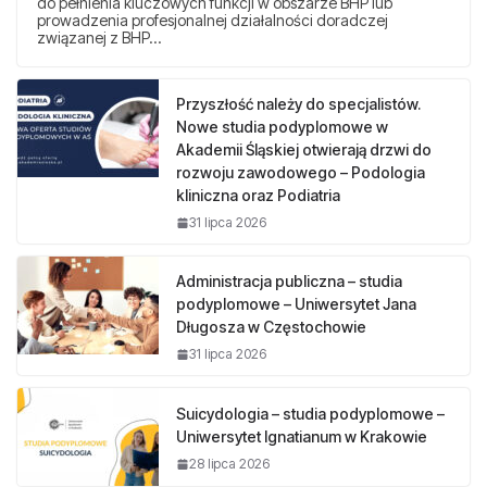
do pełnienia kluczowych funkcji w obszarze BHP lub
prowadzenia profesjonalnej działalności doradczej
związanej z BHP…
Przyszłość należy do specjalistów.
Nowe studia podyplomowe w
Akademii Śląskiej otwierają drzwi do
rozwoju zawodowego – Podologia
kliniczna oraz Podiatria
31 lipca 2026
Administracja publiczna – studia
podyplomowe – Uniwersytet Jana
Długosza w Częstochowie
31 lipca 2026
Suicydologia – studia podyplomowe –
Uniwersytet Ignatianum w Krakowie
28 lipca 2026