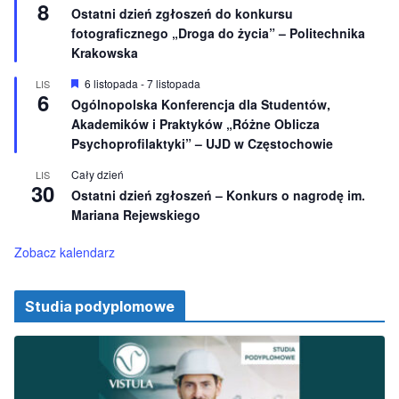
8
i
y
Ostatni dzień zgłoszeń do konkursu
o
r
fotograficznego „Droga do życia” – Politechnika
n
ó
e
ż
Krakowska
n
i
W
6 listopada
-
7 listopada
LIS
o
6
y
Ogólnopolska Konferencja dla Studentów,
n
r
e
Akademików i Praktyków „Różne Oblicza
ó
ż
Psychoprofilaktyki” – UJD w Częstochowie
n
i
Cały dzień
LIS
o
30
Ostatni dzień zgłoszeń – Konkurs o nagrodę im.
n
e
Mariana Rejewskiego
Zobacz kalendarz
Studia podyplomowe