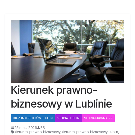
Kierunek prawno-
biznesowy w Lublinie
KIERUNKI STUDIÓW LUBLIN
STUDIA LUBLIN
STUDIA PRAWNICZE
25 maja 2026
EB
kierunek prawno-biznesowy
,
kierunek prawno-biznesowy Lublin
,