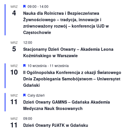
i
W
09:00
-
14:00
WRZ
o
4
y
Nauka dla Rolnictwa i Bezpieczeństwa
n
r
e
Żywnościowego – tradycja, innowacje i
ó
ż
zrównoważony rozwój – konferencja UJD w
n
Częstochowie
i
o
12:00
WRZ
n
5
e
Stacjonarny Dzień Otwarty – Akademia Leona
Koźmińskiego w Warszawie
W
10 września
-
11 września
WRZ
10
y
II Ogólnopolska Konferencja z okazji Światowego
r
Dnia Zapobiegania Samobójstwom – Uniwersytet
ó
ż
Gdański
n
i
W
Cały dzień
WRZ
o
11
y
Dzień Otwarty GAMNS – Gdańska Akademia
n
r
e
Medyczna Nauk Stosowanych
ó
ż
n
09:00
WRZ
11
i
Dzień Otwarty PJATK w Gdańsku
o