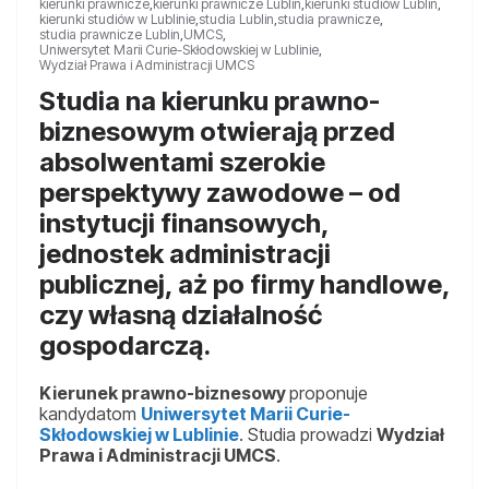
kierunki prawnicze
,
kierunki prawnicze Lublin
,
kierunki studiów Lublin
,
kierunki studiów w Lublinie
,
studia Lublin
,
studia prawnicze
,
studia prawnicze Lublin
,
UMCS
,
Uniwersytet Marii Curie-Skłodowskiej w Lublinie
,
Wydział Prawa i Administracji UMCS
Studia na kierunku prawno-
biznesowym otwierają przed
absolwentami szerokie
perspektywy zawodowe – od
instytucji finansowych,
jednostek administracji
publicznej, aż po firmy handlowe,
czy własną działalność
gospodarczą.
Kierunek prawno-biznesowy
proponuje
kandydatom
Uniwersytet Marii Curie-
Skłodowskiej w Lublinie
. Studia prowadzi
Wydział
Prawa i Administracji UMCS
.