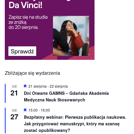
Zbliżające się wydarzenia
W
21 sierpnia
-
22 sierpnia
SIE
21
y
Dni Otwarte GAMNS – Gdańska Akademia
r
Medyczna Nauk Stosowanych
ó
ż
n
W
15:00
-
16:00
SIE
27
i
y
Bezpłatny webinar: Pierwsza publikacja naukowa.
o
r
Jak przygotować manuskrypt, który ma szansę
n
ó
e
ż
zostać opublikowany?
n