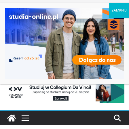
sobota, 8 sierpnia, 2026
Ostatnie
Filologia słowiańska w Krakowie
wpisy:
Studia historyczne w Łodzi
Analityka biznesowa i Data Science – Collegium
Da Vinci w Poznaniu
Chemia w Opolu
Biologia w Rzeszowie