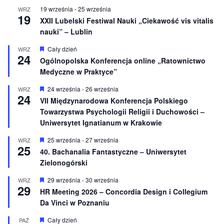
n
19 września
-
25 września
WRZ
e
19
XXII Lubelski Festiwal Nauki „Ciekawość vis vitalis
nauki” – Lublin
W
Cały dzień
WRZ
24
y
Ogólnopolska Konferencja online „Ratownictwo
r
Medyczne w Praktyce”
ó
ż
n
W
24 września
-
26 września
WRZ
24
i
y
VII Międzynarodowa Konferencja Polskiego
o
r
Towarzystwa Psychologii Religii i Duchowości –
n
ó
e
ż
Uniwersytet Ignatianum w Krakowie
n
i
W
25 września
-
27 września
WRZ
o
25
y
40. Bachanalia Fantastyczne – Uniwersytet
n
r
e
Zielonogórski
ó
ż
n
W
29 września
-
30 września
WRZ
29
i
y
HR Meeting 2026 – Concordia Design i Collegium
o
r
Da Vinci w Poznaniu
n
ó
e
ż
n
W
Cały dzień
PAŹ