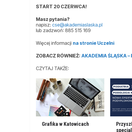
START 20 CZERWCA!
Masz pytania?
napisz:
cse@akademiaslaska.pl
lub zadzwoń: 885 515 169
Więcej informacji
na stronie Uczelni
ZOBACZ RÓWNIEŻ:
AKADEMIA ŚLĄSKA –
CZYTAJ TAKŻE:
Grafika w Katowicach
Przysz
specja