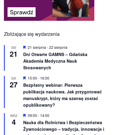
Zbliżające się wydarzenia
W
21 sierpnia
-
22 sierpnia
SIE
21
y
Dni Otwarte GAMNS – Gdańska
r
Akademia Medyczna Nauk
ó
ż
Stosowanych
n
i
W
15:00
-
16:00
SIE
o
27
y
Bezpłatny webinar: Pierwsza
n
r
e
publikacja naukowa. Jak przygotować
ó
ż
manuskrypt, który ma szansę zostać
n
opublikowany?
i
o
W
09:00
-
14:00
WRZ
n
4
y
e
Nauka dla Rolnictwa i Bezpieczeństwa
r
Żywnościowego – tradycja, innowacje i
ó
ż