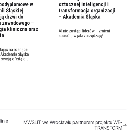
 podyplomowe w
sztucznej inteligencji i
ii Śląskiej
transformacja organizacji
ją drzwi do
– Akademia Śląska
u zawodowego –
ia kliniczna oraz
AI nie zastąpi liderów – zmieni
ia
sposób, w jaki zarządzają!…
ając na rosnące
, Akademia Śląska
 swoją ofertę o…
inie
MWSLiT we Wrocławiu partnerem projektu WE-
TRANSFORM