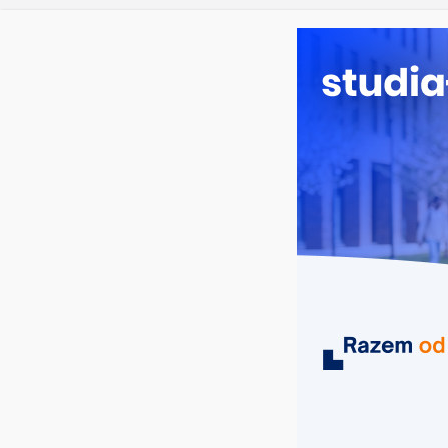
piątek, 7 sierpnia, 2026
Ostatnie wpisy:
Prawo w Ło
Pedagogika 
Kosmetologi
Logistyka – 
Elektroniczn
MIASTA
UCZELNIE
KIERUNKI