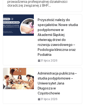
prowadzenia profesjonalnej działalności
doradczej związanej z BHP…
Przyszłość należy do
specjalistów. Nowe studia
podyplomowe w
Akademii Śląskiej
otwierają drzwi do
rozwoju zawodowego –
Podologia kliniczna oraz
Podiatria
31 lipca 2026
Administracja publiczna –
studia podyplomowe –
Uniwersytet Jana
Długosza w
Częstochowie
31 lipca 2026