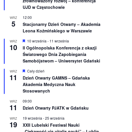
zrównoważony rozwój – konferencja
n
UJD w Częstochowie
i
o
12:00
WRZ
n
5
e
Stacjonarny Dzień Otwarty – Akademia
Leona Koźmińskiego w Warszawie
W
10 września
-
11 września
WRZ
10
y
II Ogólnopolska Konferencja z okazji
r
Światowego Dnia Zapobiegania
ó
ż
Samobójstwom – Uniwersytet Gdański
n
i
W
Cały dzień
WRZ
o
11
y
Dzień Otwarty GAMNS – Gdańska
n
r
e
Akademia Medyczna Nauk
ó
ż
Stosowanych
n
i
09:00
WRZ
o
11
Dzień Otwarty PJATK w Gdańsku
n
e
19 września
-
25 września
WRZ
19
XXII Lubelski Festiwal Nauki
„Ciekawość vis vitalis nauki” – Lublin