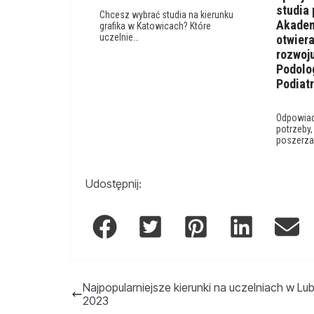
studia
Chcesz wybrać studia na kierunku
Akadem
grafika w Katowicach? Które
uczelnie…
otwiera
rozwoj
Podolog
Podiatr
Odpowiad
potrzeby
poszerza
Udostępnij:
Najpopularniejsze kierunki na uczelniach w Lubl
2023