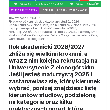
REKRUTACJA 2026
REKRUTACJA NA STUDIA
REKRUTACJA ZIELONA GÓRA
STUDIA ZIELONA GÓRA
UCZELNIE
UCZELNIE ZIELONA GÓRA
4 czerwca 2026
KK
jak wybrać kierunek studiów
,
kierunki studiów 2026
,
kierunki studiów Zielona Góra
,
kierunki studiów Zielona Góra 2026
,
najpopularniejsze kierunki studiów
,
rekrutacja 2026
,
rekrutacja 2026/2027
,
rekrutacja na studia 2026
,
studia medyczne
,
studia w Zielonej Górze
,
studia Zielona Góra
,
uczelnie Zielona Góra
,
Uniwersytet Zielonogórski
,
UZ
Rok akademicki
2026/2027
zbliża się wielkimi krokami, a
wraz z nim kolejna
rekrutacja na
Uniwersytecie Zielonogórskim
.
Jeśli jesteś maturzystą 2026 i
zastanawiasz się, który kierunek
wybrać, poniżej znajdziesz
listę
kierunków studiów
, podzieloną
na kategorie oraz kilka
praktycznych porad
, które