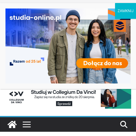
sobota, 8 sierpnia, 2026
Ostatnie
Dodatkowa rekrutacja na studia na UJD –
wpisy:
Uniwersytet Jana Długosza w Częstochowie
Biotechnologia – Uniwersytet Przyrodniczy w
Poznaniu
Zarządzanie w turystyce w Katowicach
Turystyka – Uniwersytet Wrocławski
Oceanotechnika w Szczecinie