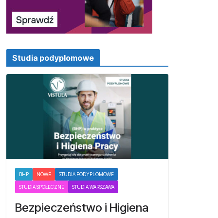
Studia podyplomowe
BHP
NOWE
STUDIA PODYPLOMOWE
STUDIA SPOŁECZNE
STUDIA WARSZAWA
Bezpieczeństwo i Higiena