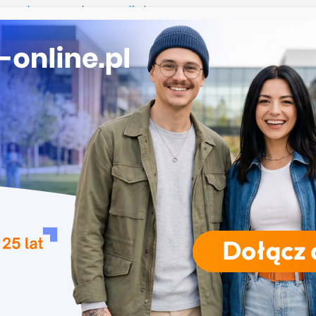
e przetwarzanie informacji w Krakowie
mży
przedszkolna i wczesnoszkolna w Skierniewicach
a w Opolu
studia inżynierskie na Uniwersytecie Szczecińskim
RODZAJE STUDIÓW
REKRUTACJA
DRZWI OTWARTE
TO