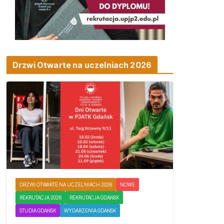
Drzwi Otwarte na uczelniach 2026
DRZWI OTWARTE NA UCZELNIACH 2026
NOWE
REKRUTACJA 2026
REKRUTACJA GDAŃSK
STUDIA GDAŃSK
WYDARZENIA GDAŃSK