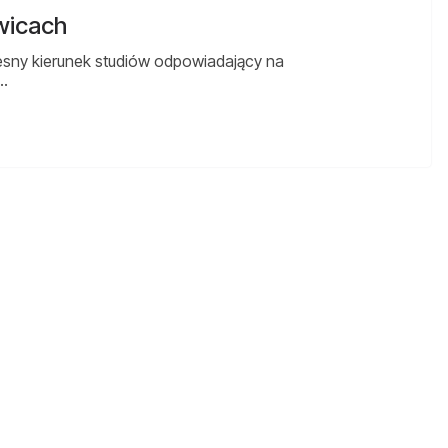
wicach
esny kierunek studiów odpowiadający na
…