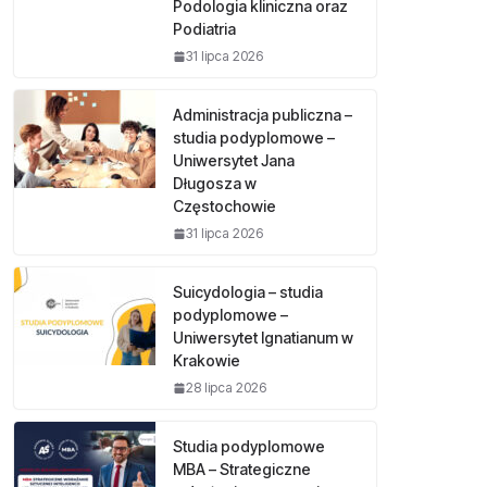
Podologia kliniczna oraz
Podiatria
31 lipca 2026
Administracja publiczna –
studia podyplomowe –
Uniwersytet Jana
Długosza w
Częstochowie
31 lipca 2026
Suicydologia – studia
podyplomowe –
Uniwersytet Ignatianum w
Krakowie
28 lipca 2026
Studia podyplomowe
MBA – Strategiczne