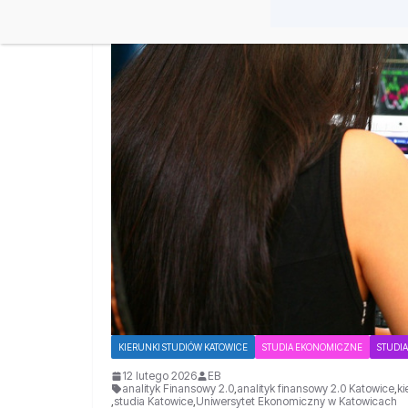
KIERUNKI STUDIÓW KATOWICE
STUDIA EKONOMICZNE
STUDIA
12 lutego 2026
EB
analityk Finansowy 2.0
,
analityk finansowy 2.0 Katowice
,
ki
,
studia Katowice
,
Uniwersytet Ekonomiczny w Katowicach