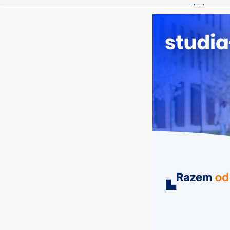
piątek, 7 sierpnia, 2026
Ostatnie wpisy:
Elektroniczn
Prawo w Ło
Pedagogika 
Kosmetologi
Logistyka – 
MIASTA
UCZELNIE
KIERUNKI
analityk Finansowy 2.0