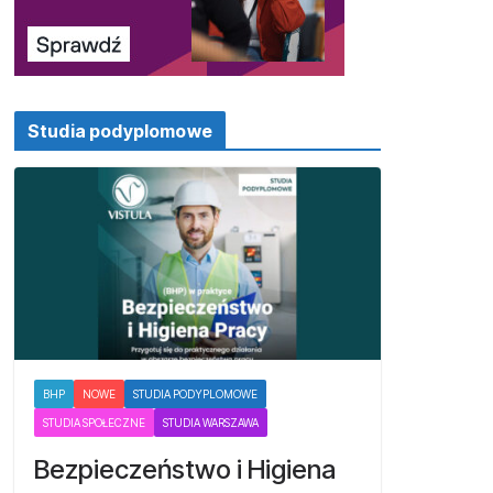
Studia podyplomowe
BHP
NOWE
STUDIA PODYPLOMOWE
STUDIA SPOŁECZNE
STUDIA WARSZAWA
Bezpieczeństwo i Higiena