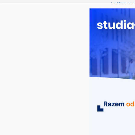
piątek, 7 sierpnia, 2026
Ostatnie wpisy:
Elektroniczn
Prawo w Ło
Pedagogika 
Kosmetologi
Logistyka – 
MIASTA
UCZELNIE
KIERUNKI
bezpieczeństwo granicy państwowej