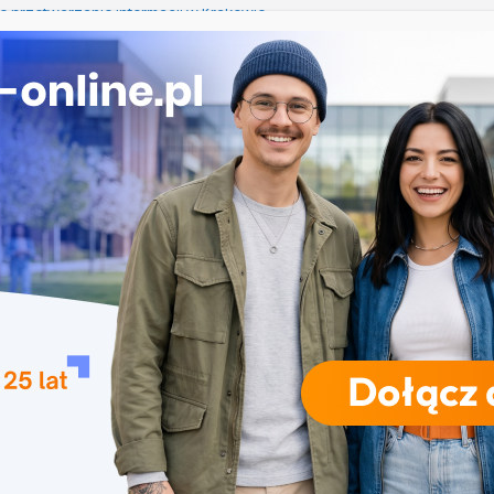
e przetwarzanie informacji w Krakowie
mży
przedszkolna i wczesnoszkolna w Skierniewicach
a w Opolu
studia inżynierskie na Uniwersytecie Szczecińskim
RODZAJE STUDIÓW
REKRUTACJA
DRZWI OTWARTE
TO