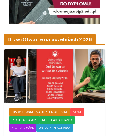
Drzwi Otwarte na uczelniach 2026
DRZWI OTWARTE NA UCZELNIACH 2026
NOWE
REKRUTACJA 2026
REKRUTACJA GDAŃSK
STUDIA GDAŃSK
WYDARZENIA GDAŃSK