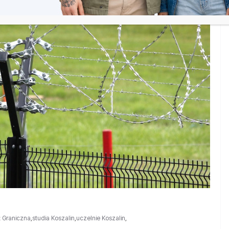
ż Graniczna
,
studia Koszalin
,
uczelnie Koszalin
,