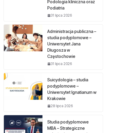
Podologia kliniczna oraz
Podiatria
31 lipca 2026
Administracja publiczna –
studia podyplomowe –
Uniwersytet Jana
Długosza w
Częstochowie
31 lipca 2026
Suicydologia – studia
podyplomowe –
Uniwersytet Ignatianum w
Krakowie
28 lipca 2026
Studia podyplomowe
MBA – Strategiczne