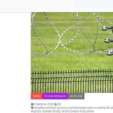
NOWE
STUDIA KOSZALIN
UCZELNIE
3 sierpnia 2023
EB
bezpieczeństwo granicy państwowej
,
nowe uczelnie
,
Stra
Wyższa Szkoła Straży Granicznej w Koszalinie