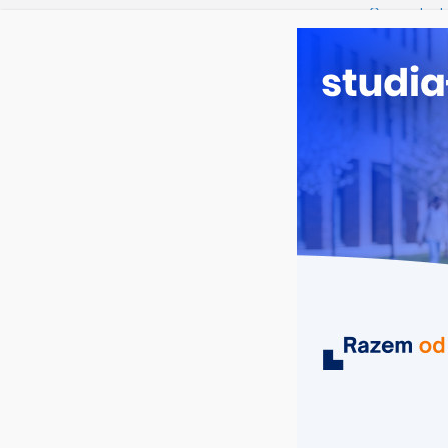
piątek, 7 sierpnia, 2026
Ostatnie wpisy:
Oceanotechn
Dodatkowa r
Długosza w 
Biotechnolo
Zarządzanie
Turystyka – 
MIASTA
UCZELNIE
KIERUNKI
festiwale muzyczne