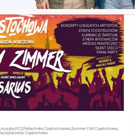
,
muzyka
,
PCZ
,
Politechnika Częstochowska
,
Summer Chill Częstochowa
,
ia
,
wydarzenia Częstochowa