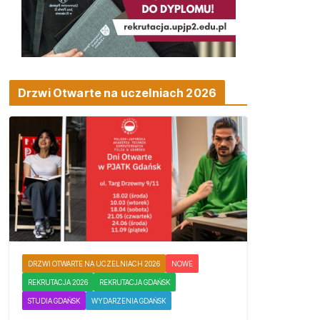
Drzwi Otwarte na uczelniach 2026
DRZWI OTWARTE NA UCZELNIACH 2026
NOWE
REKRUTACJA 2026
REKRUTACJA GDAŃSK
STUDIA GDAŃSK
WYDARZENIA GDAŃSK