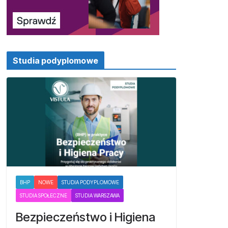
Studia podyplomowe
BHP
NOWE
STUDIA PODYPLOMOWE
STUDIA SPOŁECZNE
STUDIA WARSZAWA
Bezpieczeństwo i Higiena