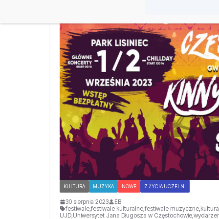
KULTURA
MUZYKA
NOWE
Z ŻYCIA UCZELNI
30 sierpnia 2023
EB
festiwale
,
festiwale kulturalne
,
festiwale muzyczne
,
kultura
UJD
,
Uniwersytet Jana Długosza w Częstochowie
,
wydarzen