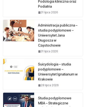
Podologia kliniczna oraz
Podiatria
31 lipca 2026
Administracja publiczna –
studia podyplomowe –
Uniwersytet Jana
Długosza w
Częstochowie
31 lipca 2026
Suicydologia – studia
podyplomowe –
Uniwersytet Ignatianum w
Krakowie
28 lipca 2026
Studia podyplomowe
MBA – Strategiczne