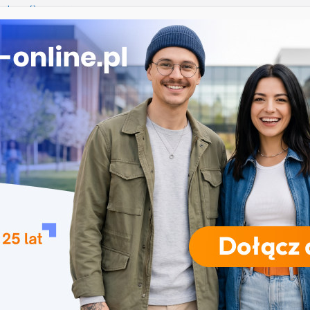
ika w Szczecinie
ekrutacja na studia na UJD – Uniwersytet Jana
Częstochowie
gia – Uniwersytet Przyrodniczy w Poznaniu
 w turystyce w Katowicach
Uniwersytet Wrocławski
RODZAJE STUDIÓW
REKRUTACJA
DRZWI OTWARTE
TO