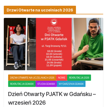
Drzwi Otwarte na uczelniach 2026
DRZWI OTWARTE NA UCZELNIACH 2026
NOWE
REKRUTACJA 2026
REKRUTACJA GDAŃSK
STUDIA GDAŃSK
WYDARZENIA GDAŃSK
Dzień Otwarty PJATK w Gdańsku –
wrzesień 2026