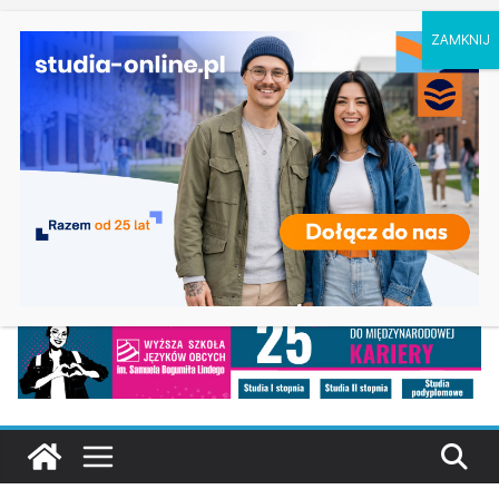
niedziela, 9 sierpnia, 2026
Ostatnie
Biologia w Rzeszowie
wpisy:
Filologia słowiańska w Krakowie
Studia historyczne w Łodzi
Analityka biznesowa i Data Science – Collegium
Da Vinci w Poznaniu
Chemia w Opolu