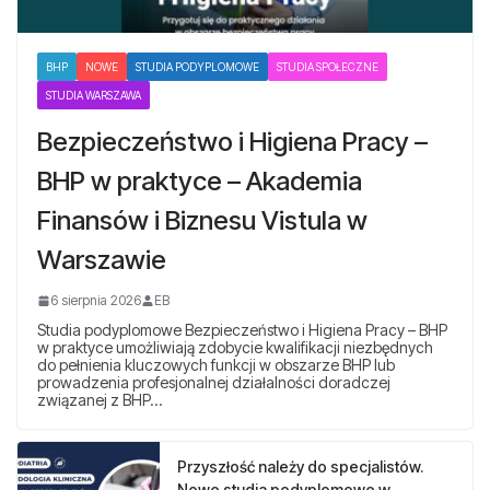
BHP
NOWE
STUDIA PODYPLOMOWE
STUDIA SPOŁECZNE
STUDIA WARSZAWA
Bezpieczeństwo i Higiena Pracy –
BHP w praktyce – Akademia
Finansów i Biznesu Vistula w
Warszawie
6 sierpnia 2026
EB
Studia podyplomowe Bezpieczeństwo i Higiena Pracy – BHP
w praktyce umożliwiają zdobycie kwalifikacji niezbędnych
do pełnienia kluczowych funkcji w obszarze BHP lub
prowadzenia profesjonalnej działalności doradczej
związanej z BHP…
Przyszłość należy do specjalistów.
Nowe studia podyplomowe w