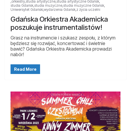
,
orkiestry
,
studia artystyczne
,
studia artystyczne Gdańsk
,
studia Gdańsk
,
studia muzyczne
,
studia muzyczne Gdańsk
,
Uniwersytet Gdański
,
wydarzenia Gdańsk
,
z życia uczelni
Gdańska Orkiestra Akademicka
poszukuje instrumentalistów!
Grasz na instrumencie i szukasz zespołu, z którym
będziesz się rozwijać, koncertować i świetnie
bawić? Gdańska Orkiestra Akademicka prowadzi
nabór!
Read More