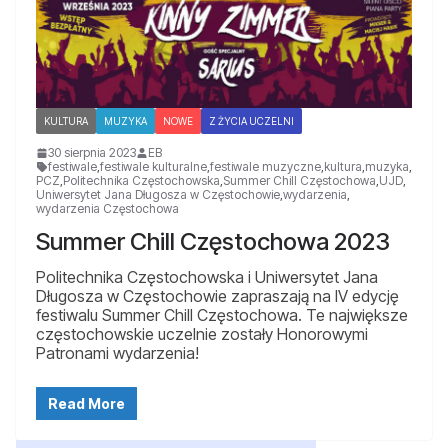
KULTURA
MUZYKA
NOWE
Z ŻYCIA UCZELNI
30 sierpnia 2023
EB
festiwale
,
festiwale kulturalne
,
festiwale muzyczne
,
kultura
,
muzyka
,
PCZ
,
Politechnika Częstochowska
,
Summer Chill Częstochowa
,
UJD
,
Uniwersytet Jana Długosza w Częstochowie
,
wydarzenia
,
wydarzenia Częstochowa
Summer Chill Częstochowa 2023
Politechnika Częstochowska i Uniwersytet Jana
Długosza w Częstochowie zapraszają na IV edycję
festiwalu Summer Chill Częstochowa. Te największe
częstochowskie uczelnie zostały Honorowymi
Patronami wydarzenia!
Read More