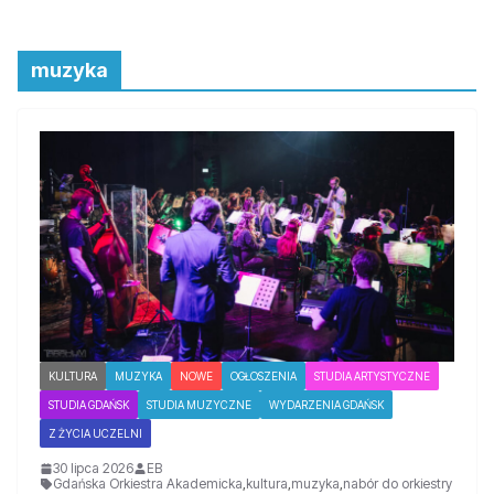
muzyka
KULTURA
MUZYKA
NOWE
OGŁOSZENIA
STUDIA ARTYSTYCZNE
STUDIA GDAŃSK
STUDIA MUZYCZNE
WYDARZENIA GDAŃSK
Z ŻYCIA UCZELNI
30 lipca 2026
EB
Gdańska Orkiestra Akademicka
,
kultura
,
muzyka
,
nabór do orkiestry