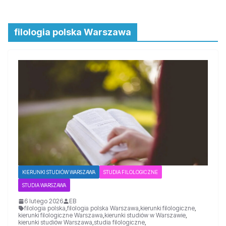
filologia polska Warszawa
KIERUNKI STUDIÓW WARSZAWA
STUDIA FILOLOGICZNE
STUDIA WARSZAWA
6 lutego 2026
EB
filologia polska
,
filologia polska Warszawa
,
kierunki filologiczne
,
kierunki filologiczne Warszawa
,
kierunki studiów w Warszawie
,
kierunki studiów Warszawa
,
studia filologiczne
,