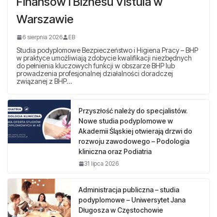
Finansów i Biznesu Vistula w
Warszawie
6 sierpnia 2026
EB
Studia podyplomowe Bezpieczeństwo i Higiena Pracy – BHP
w praktyce umożliwiają zdobycie kwalifikacji niezbędnych
do pełnienia kluczowych funkcji w obszarze BHP lub
prowadzenia profesjonalnej działalności doradczej
związanej z BHP…
Przyszłość należy do specjalistów.
Nowe studia podyplomowe w
Akademii Śląskiej otwierają drzwi do
rozwoju zawodowego – Podologia
kliniczna oraz Podiatria
31 lipca 2026
Administracja publiczna – studia
podyplomowe – Uniwersytet Jana
Długosza w Częstochowie