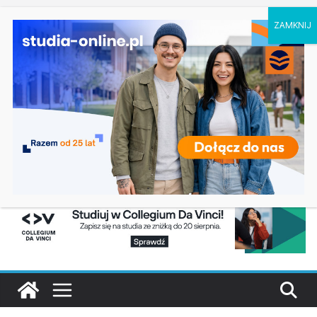
czwartek, 6 sierpnia, 2026
Ostatnie
Elektroniczne przetwarzanie informacji w
wpisy:
Krakowie
Prawo w Łomży
Pedagogika przedszkolna i wczesnoszkolna w
Skierniewicach
Kosmetologia w Opolu
Logistyka – studia inżynierskie na Uniwersytecie
Szczecińskim