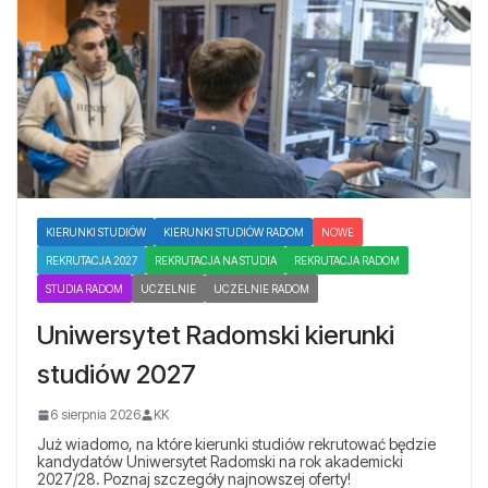
KIERUNKI STUDIÓW
KIERUNKI STUDIÓW RADOM
NOWE
REKRUTACJA 2027
REKRUTACJA NA STUDIA
REKRUTACJA RADOM
STUDIA RADOM
UCZELNIE
UCZELNIE RADOM
Uniwersytet Radomski kierunki
studiów 2027
6 sierpnia 2026
KK
Już wiadomo, na które kierunki studiów rekrutować będzie
kandydatów Uniwersytet Radomski na rok akademicki
2027/28. Poznaj szczegóły najnowszej oferty!