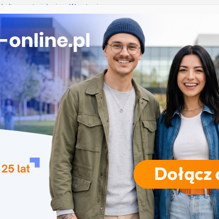
kultury materialnej we Wrocławiu
w Szczecinie
arski w Toruniu
hologiczne w Poznaniu
logistyka w Krakowie
RODZAJE STUDIÓW
REKRUTACJA
DRZWI OTWARTE
TO