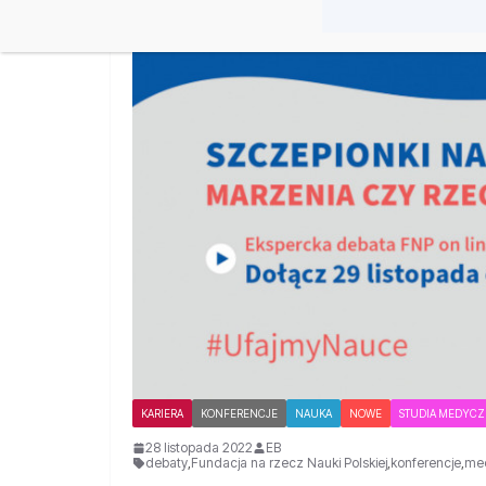
KARIERA
KONFERENCJE
NAUKA
NOWE
STUDIA MEDYC
28 listopada 2022
EB
debaty
,
Fundacja na rzecz Nauki Polskiej
,
konferencje
,
me