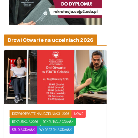
Drzwi Otwarte na uczelniach 2026
DRZWI OTWARTE NA UCZELNIACH 2026
NOWE
REKRUTACJA 2026
REKRUTACJA GDAŃSK
STUDIA GDAŃSK
WYDARZENIA GDAŃSK