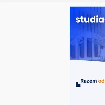
piątek, 7 sierpnia, 2026
Ostatnie wpisy:
Dziedzictwo 
Pedagogika 
Kierunek lek
Studia psyc
Transport i 
MIASTA
UCZELNIE
KIERUNKI
Fundacja na rzecz Nauki Polskiej