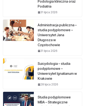
Podologia kliniczna oraz
Podiatria
31 lipca 2026
Administracja publiczna –
studia podyplomowe –
Uniwersytet Jana
Długosza w
Częstochowie
31 lipca 2026
Suicydologia – studia
podyplomowe –
Uniwersytet Ignatianum w
Krakowie
28 lipca 2026
Studia podyplomowe
MBA – Strategiczne