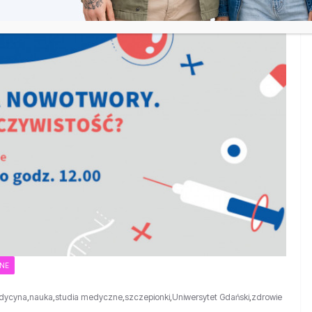
ZNE
dycyna
,
nauka
,
studia medyczne
,
szczepionki
,
Uniwersytet Gdański
,
zdrowie