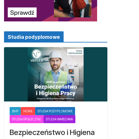
Studia podyplomowe
BHP
NOWE
STUDIA PODYPLOMOWE
STUDIA SPOŁECZNE
STUDIA WARSZAWA
Bezpieczeństwo i Higiena