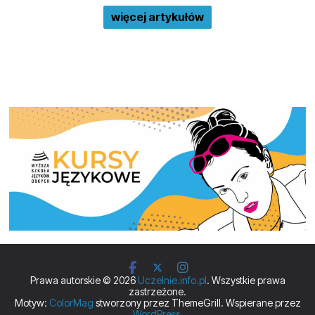
więcej artykułów
Prawa autorskie © 2026
Uczelnie.info.pl
. Wszystkie prawa
zastrzeżone.
Motyw:
ColorMag
stworzony przez ThemeGrill. Wspierane przez
WordPress
.