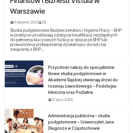
Finansów i Biznesu Vistula w
Warszawie
6 sierpnia 2026
EB
Studia podyplomowe Bezpieczeństwo i Higiena Pracy – BHP
w praktyce umożliwiają zdobycie kwalifikacji niezbędnych
do pełnienia kluczowych funkcji w obszarze BHP lub
prowadzenia profesjonalnej działalności doradczej
związanej z BHP…
Przyszłość należy do specjalistów.
Nowe studia podyplomowe w
Akademii Śląskiej otwierają drzwi do
rozwoju zawodowego – Podologia
kliniczna oraz Podiatria
31 lipca 2026
Administracja publiczna – studia
podyplomowe – Uniwersytet Jana
Długosza w Częstochowie