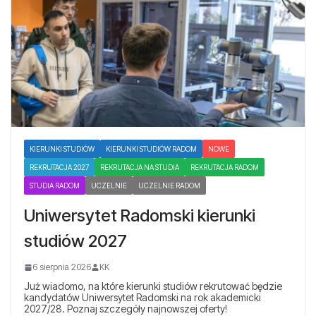
KIERUNKI STUDIÓW
KIERUNKI STUDIÓW RADOM
NOWE
REKRUTACJA 2027
REKRUTACJA NA STUDIA
REKRUTACJA RADOM
STUDIA RADOM
UCZELNIE
UCZELNIE RADOM
Uniwersytet Radomski kierunki
studiów 2027
6 sierpnia 2026
KK
Już wiadomo, na które kierunki studiów rekrutować będzie
kandydatów Uniwersytet Radomski na rok akademicki
2027/28. Poznaj szczegóły najnowszej oferty!