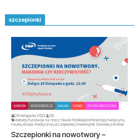
szczepionki
KARIERA
KONFERENCJE
NAUKA
NOWE
STUDIA MEDYCZNE
28 listopada 2022
EB
debaty
,
Fundacja na rzecz Nauki Polskiej
,
konferencje
,
medycyna
,
nauka
,
studia medyczne
,
szczepionki
,
Uniwersytet Gdański
,
zdrowie
Szczepionki na nowotwory –