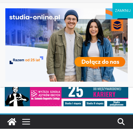
piątek, 7 sierpnia, 2026
Ostatnie
Elektroniczne przetwarzanie informacji w
wpisy:
Krakowie
Prawo w Łomży
Pedagogika przedszkolna i wczesnoszkolna w
Skierniewicach
Kosmetologia w Opolu
Logistyka – studia inżynierskie na Uniwersytecie
Szczecińskim