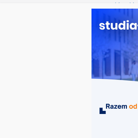
sobota, 8 sierpnia, 2026
Ostatnie wpisy:
Informatyka
Rekrutacja 
Rekrutacja
Opolu
Rekrutacja 
Krakowie: k
Rekrutacja 
kierunki, te
MIASTA
UCZELNIE
KIERUNKI
informatyka w inżynierii komputerow