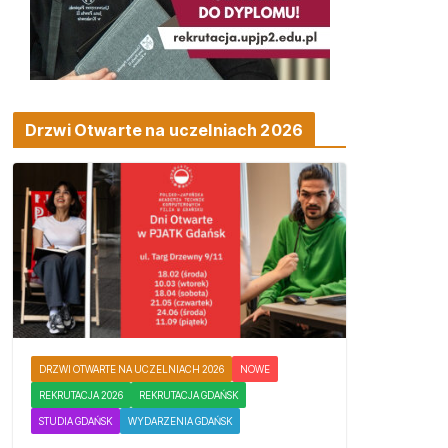
Drzwi Otwarte na uczelniach 2026
DRZWI OTWARTE NA UCZELNIACH 2026
NOWE
REKRUTACJA 2026
REKRUTACJA GDAŃSK
STUDIA GDAŃSK
WYDARZENIA GDAŃSK