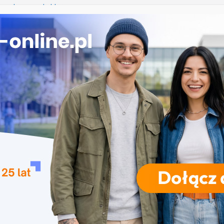
 medyczna w Lublinie
na studia 2027/2028 – Uniwersytet Gdański
 na studia 2027/2028 na uczelnie państwowe w
na studia 2027/2028 – Uniwersytet Rolniczy w
ierunki, terminy, zasady
na studia 2027/28 – Uniwersytet Medyczny w Łodzi:
rminy, zasady
RODZAJE STUDIÓW
REKRUTACJA
DRZWI OTWARTE
TO
ej