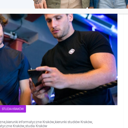
STUDIA KRAKÓW
czne
,
kierunki informatyczne Kraków
,
kierunki studiów Kraków
,
matyczne Kraków
,
studia Kraków