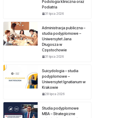
Podologia kliniczna oraz
Podiatria
31 lipca 2026
Administracja publiczna –
studia podyplomowe –
Uniwersytet Jana
Długosza w
Częstochowie
31 lipca 2026
Suicydologia – studia
podyplomowe –
Uniwersytet Ignatianum w
Krakowie
28 lipca 2026
Studia podyplomowe
MBA – Strategiczne