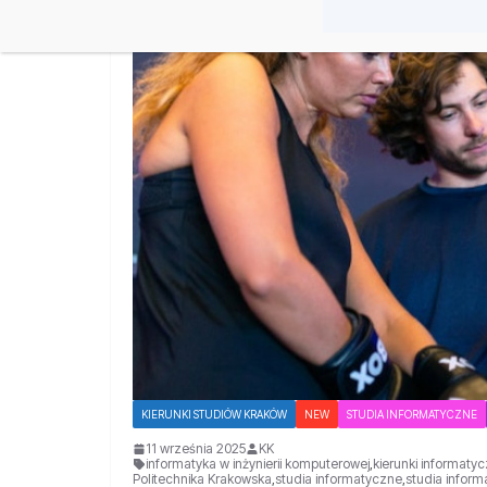
KIERUNKI STUDIÓW KRAKÓW
NEW
STUDIA INFORMATYCZNE
11 września 2025
KK
informatyka w inżynierii komputerowej
,
kierunki informaty
Politechnika Krakowska
,
studia informatyczne
,
studia infor