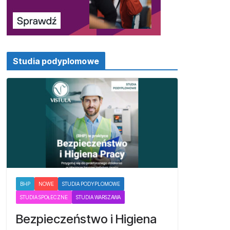
Studia podyplomowe
BHP
NOWE
STUDIA PODYPLOMOWE
STUDIA SPOŁECZNE
STUDIA WARSZAWA
Bezpieczeństwo i Higiena