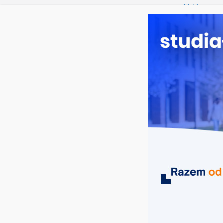
piątek, 7 sierpnia, 2026
Ostatnie wpisy:
Elektroniczn
Prawo w Ło
Pedagogika 
Kosmetologi
Logistyka – 
MIASTA
UCZELNIE
KIERUNKI
informatyka z cyberpsychologią