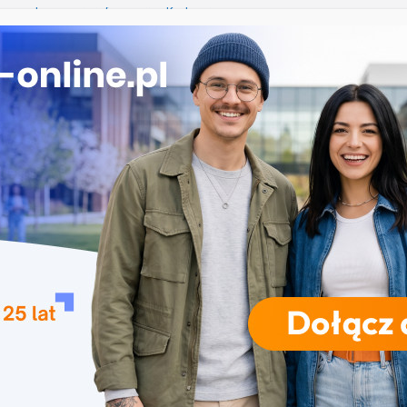
e przetwarzanie informacji w Krakowie
mży
przedszkolna i wczesnoszkolna w Skierniewicach
a w Opolu
studia inżynierskie na Uniwersytecie Szczecińskim
RODZAJE STUDIÓW
REKRUTACJA
DRZWI OTWARTE
TO