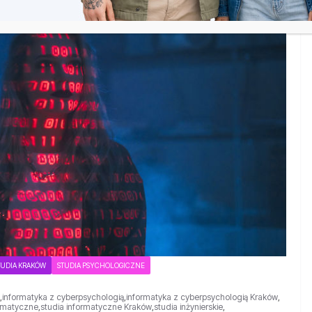
TUDIA KRAKÓW
STUDIA PSYCHOLOGICZNE
,
informatyka z cyberpsychologią
,
informatyka z cyberpsychologią Kraków
,
ormatyczne
,
studia informatyczne Kraków
,
studia inżynierskie
,