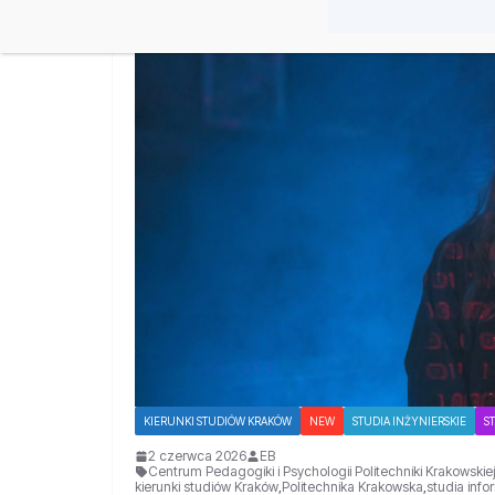
KIERUNKI STUDIÓW KRAKÓW
NEW
STUDIA INŻYNIERSKIE
S
2 czerwca 2026
EB
Centrum Pedagogiki i Psychologii Politechniki Krakowskiej
kierunki studiów Kraków
,
Politechnika Krakowska
,
studia inf