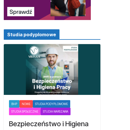
Studia podyplomowe
BHP
NOWE
STUDIA PODYPLOMOWE
STUDIA SPOŁECZNE
STUDIA WARSZAWA
Bezpieczeństwo i Higiena