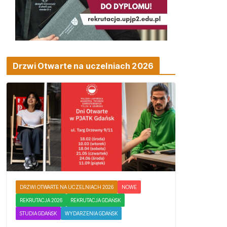
Drzwi Otwarte na uczelniach 2026
DRZWI OTWARTE NA UCZELNIACH 2026
NOWE
REKRUTACJA 2026
REKRUTACJA GDAŃSK
STUDIA GDAŃSK
WYDARZENIA GDAŃSK