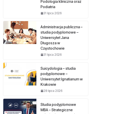
Podologia kliniczna oraz
Podiatria
31 lipca 2026
Administracja publiczna –
studia podyplomowe –
Uniwersytet Jana
Długosza w
Częstochowie
31 lipca 2026
Suicydologia – studia
podyplomowe –
Uniwersytet Ignatianum w
Krakowie
28 lipca 2026
Studia podyplomowe
MBA – Strategiczne