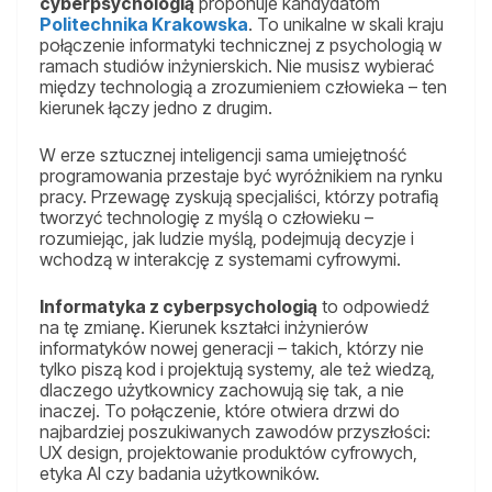
cyberpsychologią
proponuje kandydatom
Politechnika Krakowska
. To unikalne w skali kraju
połączenie informatyki technicznej z psychologią w
ramach studiów inżynierskich. Nie musisz wybierać
między technologią a zrozumieniem człowieka – ten
kierunek łączy jedno z drugim.
W erze sztucznej inteligencji sama umiejętność
programowania przestaje być wyróżnikiem na rynku
pracy. Przewagę zyskują specjaliści, którzy potrafią
tworzyć technologię z myślą o człowieku –
rozumiejąc, jak ludzie myślą, podejmują decyzje i
wchodzą w interakcję z systemami cyfrowymi.
Informatyka z cyberpsychologią
to odpowiedź
na tę zmianę. Kierunek kształci inżynierów
informatyków nowej generacji – takich, którzy nie
tylko piszą kod i projektują systemy, ale też wiedzą,
dlaczego użytkownicy zachowują się tak, a nie
inaczej. To połączenie, które otwiera drzwi do
najbardziej poszukiwanych zawodów przyszłości:
UX design, projektowanie produktów cyfrowych,
etyka AI czy badania użytkowników.