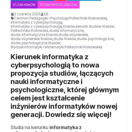
STUDIA KRAKÓW
STUDIA PSYCHOLOGICZNE
2 czerwca 2026
EB
Centrum Pedagogiki i Psychologii Politechniki Krakowskiej
,
informatyka z cyberpsychologią
,
informatyka z cyberpsychologią Kraków
,
kierunki studiów Kraków
,
Politechnika Krakowska
,
studia informatyczne
,
studia informatyczne Kraków
,
studia inżynierskie
,
studia inżynierskie Kraków
,
studia Kraków
,
studia psychologiczne
,
studia psychologiczne Kraków
,
Wydział Informatyki i Matematyki Politechniki Krakowskiej
Kierunek informatyka z
cyberpsychologią to nowa
propozycja studiów, łączących
nauki informatyczne i
psychologiczne, której głównym
celem jest kształcenie
inżynierów informatyków nowej
generacji. Dowiedz się więcej!
Studia na kierunku
informatyka z