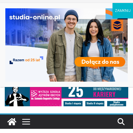
czwartek, 6 sierpnia, 2026
Ostatnie
Prawo w Łomży
wpisy:
Pedagogika przedszkolna i wczesnoszkolna w
Skierniewicach
Kosmetologia w Opolu
Logistyka – studia inżynierskie na Uniwersytecie
Szczecińskim
Elektroniczne przetwarzanie informacji w
Krakowie