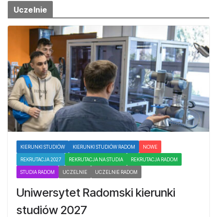
Uczelnie
KIERUNKI STUDIÓW
KIERUNKI STUDIÓW RADOM
NOWE
REKRUTACJA 2027
REKRUTACJA NA STUDIA
REKRUTACJA RADOM
STUDIA RADOM
UCZELNIE
UCZELNIE RADOM
Uniwersytet Radomski kierunki
studiów 2027