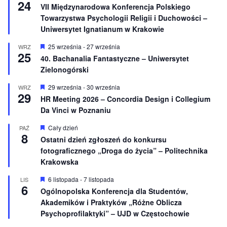
24
i
y
VII Międzynarodowa Konferencja Polskiego
o
r
Towarzystwa Psychologii Religii i Duchowości –
n
ó
e
ż
Uniwersytet Ignatianum w Krakowie
n
i
W
25 września
-
27 września
WRZ
o
25
y
40. Bachanalia Fantastyczne – Uniwersytet
n
r
e
Zielonogórski
ó
ż
n
W
29 września
-
30 września
WRZ
29
i
y
HR Meeting 2026 – Concordia Design i Collegium
o
r
Da Vinci w Poznaniu
n
ó
e
ż
n
W
Cały dzień
PAŹ
8
i
y
Ostatni dzień zgłoszeń do konkursu
o
r
fotograficznego „Droga do życia” – Politechnika
n
ó
e
ż
Krakowska
n
i
W
6 listopada
-
7 listopada
LIS
o
6
y
Ogólnopolska Konferencja dla Studentów,
n
r
e
Akademików i Praktyków „Różne Oblicza
ó
ż
Psychoprofilaktyki” – UJD w Częstochowie
n