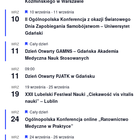
Koźmińskiego w Warszawie
W
10 września
-
11 września
WRZ
10
y
II Ogólnopolska Konferencja z okazji Światowego
r
Dnia Zapobiegania Samobójstwom – Uniwersytet
ó
ż
Gdański
n
i
W
Cały dzień
WRZ
o
11
y
Dzień Otwarty GAMNS – Gdańska Akademia
n
r
e
Medyczna Nauk Stosowanych
ó
ż
n
09:00
WRZ
11
i
Dzień Otwarty PJATK w Gdańsku
o
n
19 września
-
25 września
WRZ
e
19
XXII Lubelski Festiwal Nauki „Ciekawość vis vitalis
nauki” – Lublin
W
Cały dzień
WRZ
24
y
Ogólnopolska Konferencja online „Ratownictwo
r
Medyczne w Praktyce”
ó
ż
n
W
24 września
-
26 września
WRZ