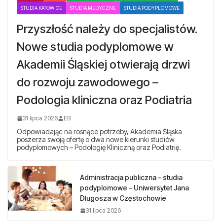
STUDIA KATOWICE
STUDIA MEDYCZNE
STUDIA PODYPLOMOWE
Przyszłość należy do specjalistów.
Nowe studia podyplomowe w
Akademii Śląskiej otwierają drzwi
do rozwoju zawodowego –
Podologia kliniczna oraz Podiatria
31 lipca 2026
EB
Odpowiadając na rosnące potrzeby, Akademia Śląska
poszerza swoją ofertę o dwa nowe kierunki studiów
podyplomowych – Podologię Kliniczną oraz Podiatrię.
Administracja publiczna – studia
podyplomowe – Uniwersytet Jana
Długosza w Częstochowie
31 lipca 2026