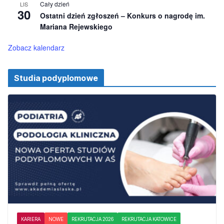
i
Cały dzień
LIS
o
30
Ostatni dzień zgłoszeń – Konkurs o nagrodę im.
n
e
Mariana Rejewskiego
Zobacz kalendarz
Studia podyplomowe
KARIERA
NOWE
REKRUTACJA 2026
REKRUTACJA KATOWICE