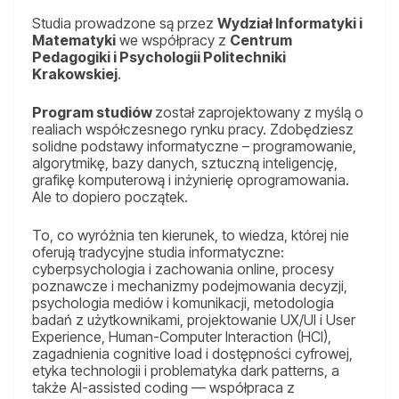
Studia prowadzone są przez
Wydział Informatyki i
Matematyki
we współpracy z
Centrum
Pedagogiki i Psychologii Politechniki
Krakowskiej
.
Program studiów
został zaprojektowany z myślą o
realiach współczesnego rynku pracy. Zdobędziesz
solidne podstawy informatyczne – programowanie,
algorytmikę, bazy danych, sztuczną inteligencję,
grafikę komputerową i inżynierię oprogramowania.
Ale to dopiero początek.
To, co wyróżnia ten kierunek, to wiedza, której nie
oferują tradycyjne studia informatyczne:
cyberpsychologia i zachowania online, procesy
poznawcze i mechanizmy podejmowania decyzji,
psychologia mediów i komunikacji, metodologia
badań z użytkownikami, projektowanie UX/UI i User
Experience, Human-Computer Interaction (HCI),
zagadnienia cognitive load i dostępności cyfrowej,
etyka technologii i problematyka dark patterns, a
także AI-assisted coding — współpraca z