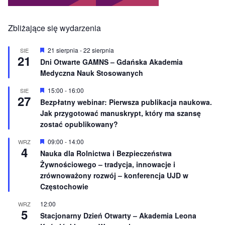
Zbliżające się wydarzenia
W
21 sierpnia
-
22 sierpnia
SIE
21
y
Dni Otwarte GAMNS – Gdańska Akademia
r
Medyczna Nauk Stosowanych
ó
ż
n
W
15:00
-
16:00
SIE
27
i
y
Bezpłatny webinar: Pierwsza publikacja naukowa.
o
r
Jak przygotować manuskrypt, który ma szansę
n
ó
e
ż
zostać opublikowany?
n
i
W
09:00
-
14:00
WRZ
o
4
y
Nauka dla Rolnictwa i Bezpieczeństwa
n
r
e
Żywnościowego – tradycja, innowacje i
ó
ż
zrównoważony rozwój – konferencja UJD w
n
Częstochowie
i
o
12:00
WRZ
n
5
e
Stacjonarny Dzień Otwarty – Akademia Leona