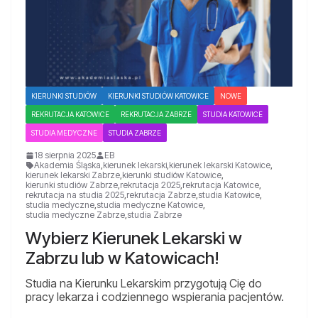
KIERUNKI STUDIÓW
KIERUNKI STUDIÓW KATOWICE
NOWE
REKRUTACJA KATOWICE
REKRUTACJA ZABRZE
STUDIA KATOWICE
STUDIA MEDYCZNE
STUDIA ZABRZE
18 sierpnia 2025
EB
Akademia Śląska
,
kierunek lekarski
,
kierunek lekarski Katowice
,
kierunek lekarski Zabrze
,
kierunki studiów Katowice
,
kierunki studiów Zabrze
,
rekrutacja 2025
,
rekrutacja Katowice
,
rekrutacja na studia 2025
,
rekrutacja Zabrze
,
studia Katowice
,
studia medyczne
,
studia medyczne Katowice
,
studia medyczne Zabrze
,
studia Zabrze
Wybierz Kierunek Lekarski w
Zabrzu lub w Katowicach!
Studia na Kierunku Lekarskim przygotują Cię do
pracy lekarza i codziennego wspierania pacjentów.