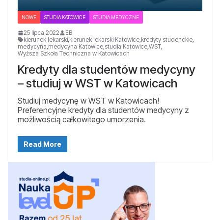
NOWE
STUDIA KATOWICE
STUDIA MEDYCZNE
25 lipca 2022
EB
kierunek lekarski
,
kierunek lekarski Katowice
,
kredyty studenckie
,
medycyna
,
medycyna Katowice
,
studia Katowice
,
WST
,
Wyższa Szkoła Techniczna w Katowicach
Kredyty dla studentów medycyny
– studiuj w WST w Katowicach
Studiuj medycynę w WST w Katowicach!
Preferencyjne kredyty dla studentów medycyny z
możliwością całkowitego umorzenia.
Read More