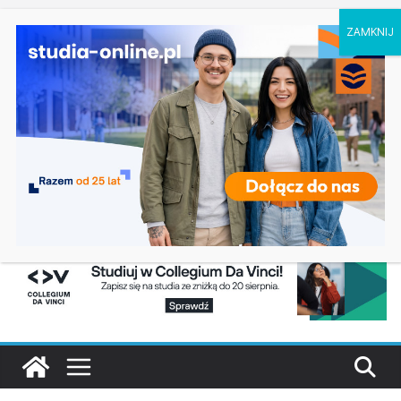
sobota, 8 sierpnia, 2026
Ostatnie
Psychologia w biznesie – Uniwersytet WSB Merito
wpisy:
Bydgoszcz
Zarządzanie kryzysowe – Uniwersytet Komisji
Edukacji Narodowej w Krakowie
Mechanika i projektowanie maszyn w Warszawie
Komunikacja promocyjna i kryzysowa w
Katowicach
Studia sportowe w Radomiu