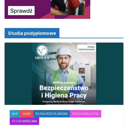
Studia podyplomowe
BHP
NOWE
STUDIA PODYPLOMOWE
STUDIA SPOŁECZNE
STUDIA WARSZAWA