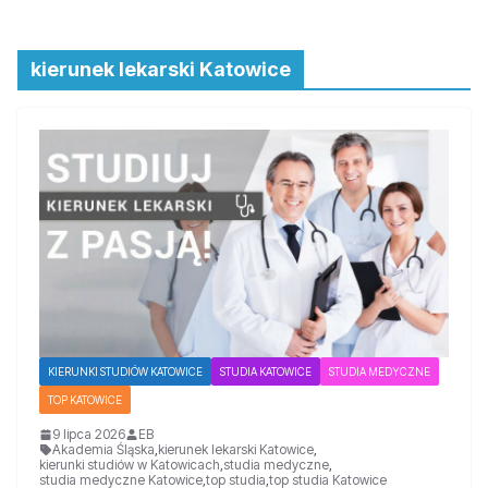
kierunek lekarski Katowice
KIERUNKI STUDIÓW KATOWICE
STUDIA KATOWICE
STUDIA MEDYCZNE
TOP KATOWICE
9 lipca 2026
EB
Akademia Śląska
,
kierunek lekarski Katowice
,
kierunki studiów w Katowicach
,
studia medyczne
,
studia medyczne Katowice
,
top studia
,
top studia Katowice