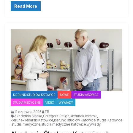
Read More
KIERUNKI STUDIÓW KATOWICE
NOWE
STUDIA KATOWICE
STUDIA MEDYCZNE
VIDEO
WYWIADY
11 czerwca 2025
EB
Akademia Śląska
,
Grzegorz Religa
,
kierunek lekarski
,
kierunek lekarski Katowice
,
kierunki studiów Katowice
,
studia Katowice
,
studia medyczne
,
studia medyczne Katowice
,
wywiady