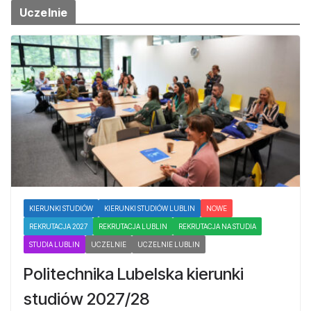
Uczelnie
KIERUNKI STUDIÓW
KIERUNKI STUDIÓW LUBLIN
NOWE
REKRUTACJA 2027
REKRUTACJA LUBLIN
REKRUTACJA NA STUDIA
STUDIA LUBLIN
UCZELNIE
UCZELNIE LUBLIN
Politechnika Lubelska kierunki
studiów 2027/28