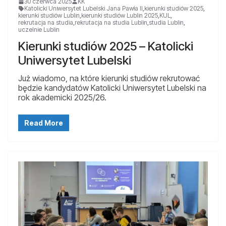
30 czerwca 2025
KK
Katolicki Uniwersytet Lubelski Jana Pawła II
,
kierunki studiów 2025
,
kierunki studiów Lublin
,
kierunki studiów Lublin 2025
,
KUL
,
rekrutacja na studia
,
rekrutacja na studia Lublin
,
studia Lublin
,
uczelnie Lublin
Kierunki studiów 2025 – Katolicki
Uniwersytet Lubelski
Już wiadomo, na które kierunki studiów rekrutować
będzie kandydatów Katolicki Uniwersytet Lubelski na
rok akademicki 2025/26.
Read More