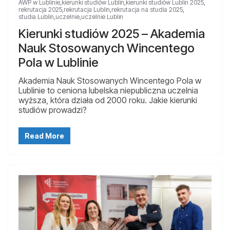
AWP w Lublinie
,
kierunki studiów Lublin
,
kierunki studiów Lublin 2025
,
rekrutacja 2025
,
rekrutacja Lublin
,
rekrutacja na studia 2025
,
studia Lublin
,
uczelnie
,
uczelnie Lublin
Kierunki studiów 2025 – Akademia
Nauk Stosowanych Wincentego
Pola w Lublinie
Akademia Nauk Stosowanych Wincentego Pola w
Lublinie to ceniona lubelska niepubliczna uczelnia
wyższa, która działa od 2000 roku. Jakie kierunki
studiów prowadzi?
Read More