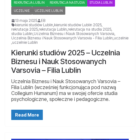
REKRUTACJA LUBLIN
REKRUTACJA NA STUDIA
STUDIA LUBLIN
UCZELNIE
UCZELNIE LUBLIN
13 maja 2025
EB
kierunki studiów Lublin
,
kierunki studiów Lublin 2025
,
rekrutacja 2025
,
rekrutacja Lublin
,
rekrutacja na studia 2025
,
studia Lublin
,
Uczelnia Biznesu i Nauk Stosowanych Varsovia
,
Uczelnia Biznesu i Nauk Stosowanych Varsovia - Filia Lublin
,
uczelnie
,
uczelnie Lublin
Kierunki studiów 2025 – Uczelnia
Biznesu i Nauk Stosowanych
Varsovia – Filia Lublin
Uczelnia Biznesu i Nauk Stosowanych Varsovia –
Filia Lublin (wcześniej funkcjonująca pod nazwą
Collegium Humanum) ma w swojej ofercie studia
psychologiczne, społeczne i pedagogiczne.
Read More