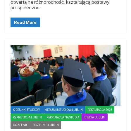
otwartą na różnorodność, kształtującą postawy
prospołeczne.
Read More
KIERUNKI STUDIÓW
KIERUNKI STUDIÓW LUBLIN
REKRUTACJA 2025
REKRUTACJA LUBLIN
REKRUTACJA NA STUDIA
STUDIA LUBLIN
UCZELNIE
UCZELNIE LUBLIN