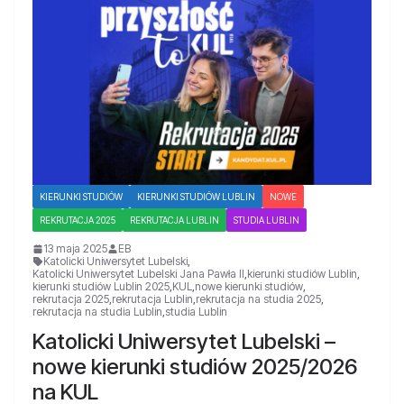
KIERUNKI STUDIÓW
KIERUNKI STUDIÓW LUBLIN
NOWE
REKRUTACJA 2025
REKRUTACJA LUBLIN
STUDIA LUBLIN
13 maja 2025
EB
Katolicki Uniwersytet Lubelski
,
Katolicki Uniwersytet Lubelski Jana Pawła II
,
kierunki studiów Lublin
,
kierunki studiów Lublin 2025
,
KUL
,
nowe kierunki studiów
,
rekrutacja 2025
,
rekrutacja Lublin
,
rekrutacja na studia 2025
,
rekrutacja na studia Lublin
,
studia Lublin
Katolicki Uniwersytet Lubelski –
nowe kierunki studiów 2025/2026
na KUL