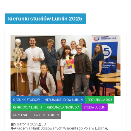
kierunki studiów Lublin 2025
KIERUNKI STUDIÓW
KIERUNKI STUDIÓW LUBLIN
REKRUTACJA 2025
REKRUTACJA LUBLIN
REKRUTACJA NA STUDIA
STUDIA LUBLIN
UCZELNIE
UCZELNIE LUBLIN
9 sierpnia 2025
EB
Akademia Nauk Stosowanych Wincentego Pola w Lublinie
,