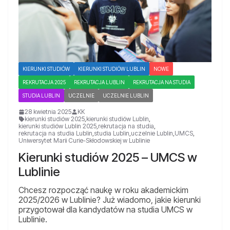
KIERUNKI STUDIÓW
KIERUNKI STUDIÓW LUBLIN
NOWE
REKRUTACJA 2025
REKRUTACJA LUBLIN
REKRUTACJA NA STUDIA
STUDIA LUBLIN
UCZELNIE
UCZELNIE LUBLIN
28 kwietnia 2025
KK
kierunki studiów 2025
,
kierunki studiów Lublin
,
kierunki studiów Lublin 2025
,
rekrutacja na studia
,
rekrutacja na studia Lublin
,
studia Lublin
,
uczelnie Lublin
,
UMCS
,
Uniwersytet Marii Curie-Skłodowskiej w Lublinie
Kierunki studiów 2025 – UMCS w
Lublinie
Chcesz rozpocząć naukę w roku akademickim
2025/2026 w Lublinie? Już wiadomo, jakie kierunki
przygotował dla kandydatów na studia UMCS w
Lublinie.