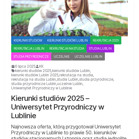
KIERUNKI STUDIÓW
KIERUNKI STUDIÓW LUBLIN
REKRUTACJA 2025
REKRUTACJA LUBLIN
REKRUTACJA NA STUDIA
STUDIA LUBLIN
STUDIA PRZYRODNICZE
UCZELNIE
UCZELNIE LUBLIN
6 lipca 2025
KK
kierunki studiów 2025
,
kierunki studiów Lublin
,
kierunki studiów Lublin 2025
,
rekrutacja na studia
,
rekrutacja na studia Lublin
,
studia Lublin
,
studia przyrodnicze
,
studia przyrodnicze Lublin
,
uczelnie Lublin
,
Uniwersytet Przyrodniczy w Lublinie
Kierunki studiów 2025 –
Uniwersytet Przyrodniczy w
Lublinie
Najnowsza oferta, którą przygotował Uniwersytet
Przyrodniczy w Lublinie to prawie 50. kierunków
studiów stacjonarnych I stopnia oraz studia jednolite