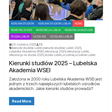
KIERUNKI STUDIÓW
KIERUNKI STUDIÓW LUBLIN
NOWE
REKRUTACJA 2025
REKRUTACJA LUBLIN
REKRUTACJA NA STUDIA
STUDIA LUBLIN
UCZELNIE
UCZELNIE LUBLIN
24 czerwca 2025
EB
kierunki studiów Lublin
,
kierunki studiów Lublin 2025
,
Lubelska Akademia WSEI
,
rekrutacja 2025
,
rekrutacja Lublin
,
rekrutacja na studia 2025
,
studia Lublin
,
uczelnie
,
uczelnie Lublin
Kierunki studiów 2025 – Lubelska
Akademia WSEI
Założona w 2000 roku Lubelska Akademia WSEI jest
jednym z trzech największych lubelskich ośrodków
akademickich. Jakie kierunki studiów prowadzi?
Read More