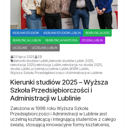
KIERUNKI STUDIÓW
KIERUNKI STUDIÓW LUBLIN
REKRUTACJA 2025
REKRUTACJA LUBLIN
REKRUTACJA NA STUDIA
STUDIA LUBLIN
UCZELNIE
UCZELNIE LUBLIN
23 lipca 2025
EB
kierunki studiów Lublin
,
kierunki studiów Lublin 2025
,
rekrutacja 2025
,
rekrutacja Lublin
,
rekrutacja na studia 2025
,
studia Lublin
,
uczelnie
,
uczelnie Lublin
,
WSPA Lublin
,
Wyższa Szkoła Przedsiębiorczości i Administracji w Lublinie
Kierunki studiów 2025 – Wyższa
Szkoła Przedsiębiorczości i
Administracji w Lublinie
Założona w 1998 roku Wyższa Szkoła
Przedsiębiorczości i Administracji w Lublinie jest
uczelnią kształcącą i integrującą studentów z całego
świata, stosującą innowacyjne formy kształcenia,