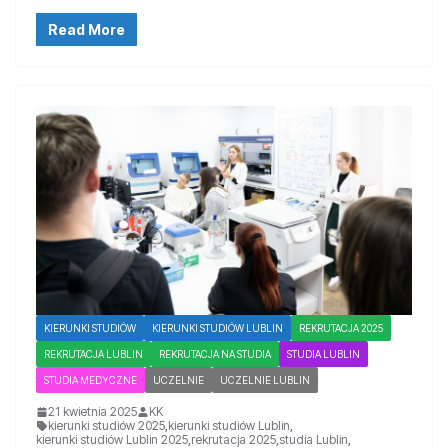
Read More
KIERUNKI STUDIÓW
KIERUNKI STUDIÓW LUBLIN
REKRUTACJA 2025
REKRUTACJA LUBLIN
REKRUTACJA NA STUDIA
STUDIA LUBLIN
STUDIA MEDYCZNE
UCZELNIE
UCZELNIE LUBLIN
21 kwietnia 2025
KK
kierunki studiów 2025
,
kierunki studiów Lublin
,
kierunki studiów Lublin 2025
,
rekrutacja 2025
,
studia Lublin
,