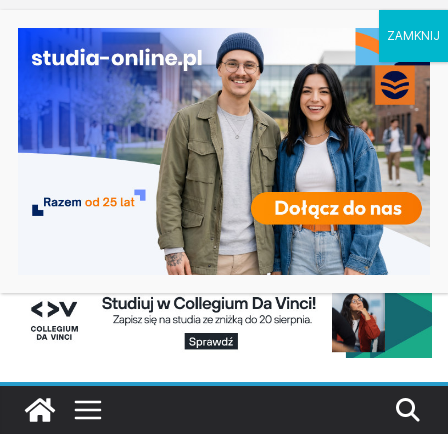
sobota, 8 sierpnia, 2026
Ostatnie
Oceanotechnika w Szczecinie
wpisy:
Dodatkowa rekrutacja na studia na UJD –
Uniwersytet Jana Długosza w Częstochowie
Biotechnologia – Uniwersytet Przyrodniczy w
Poznaniu
Zarządzanie w turystyce w Katowicach
Turystyka – Uniwersytet Wrocławski