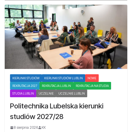
KIERUNKI STUDIÓW
KIERUNKI STUDIÓW LUBLIN
NOWE
REKRUTACJA 2027
REKRUTACJA LUBLIN
REKRUTACJA NA STUDIA
STUDIA LUBLIN
UCZELNIE
UCZELNIE LUBLIN
Politechnika Lubelska kierunki
studiów 2027/28
8 sierpnia 2026
KK