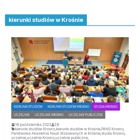
kierunki studiów w Krośnie
KIERUNKI STUDIÓW
KIERUNKI STUDIÓW KROSNO
STUDIA KROSNO
UCZELNIE
UCZELNIE KROSNO
UCZELNIE PUBLICZNE
18 października 2023
EB
kierunki studiów Krosno
,
kierunki studiów w Krośnie
,
PANS Krosno
,
Państwowa Akademia Nauk Stosowanych w Krośnie
,
studia Krosno
,
uczelnie
,
uczelnie Krosno
,
uczelnie publiczne
,