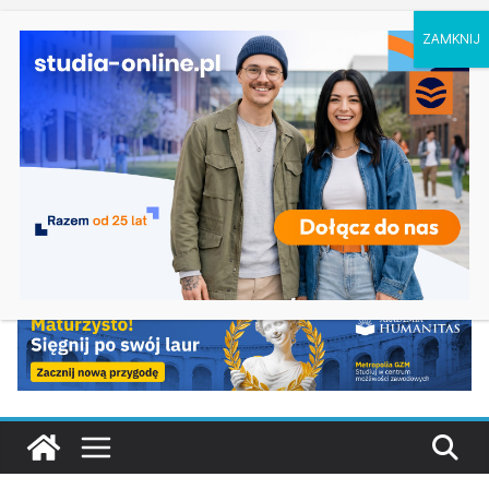
sobota, 8 sierpnia, 2026
Ostatnie
Biologia w Rzeszowie
wpisy:
Filologia słowiańska w Krakowie
Studia historyczne w Łodzi
Analityka biznesowa i Data Science – Collegium
Da Vinci w Poznaniu
Chemia w Opolu