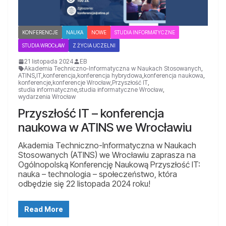
KONFERENCJE
NAUKA
NOWE
STUDIA INFORMATYCZNE
STUDIA WROCŁAW
Z ŻYCIA UCZELNI
21 listopada 2024
EB
Akademia Techniczno-Informatyczna w Naukach Stosowanych
,
ATINS
,
IT
,
konferencja
,
konferencja hybrydowa
,
konferencja naukowa
,
konferencje
,
konferencje Wrocław
,
Przyszłość IT
,
studia informatyczne
,
studia informatyczne Wrocław
,
wydarzenia Wrocław
Przyszłość IT – konferencja
naukowa w ATINS we Wrocławiu
Akademia Techniczno-Informatyczna w Naukach
Stosowanych (ATINS) we Wrocławiu zaprasza na
Ogólnopolską Konferencję Naukową Przyszłość IT:
nauka – technologia – społeczeństwo, która
odbędzie się 22 listopada 2024 roku!
Read More