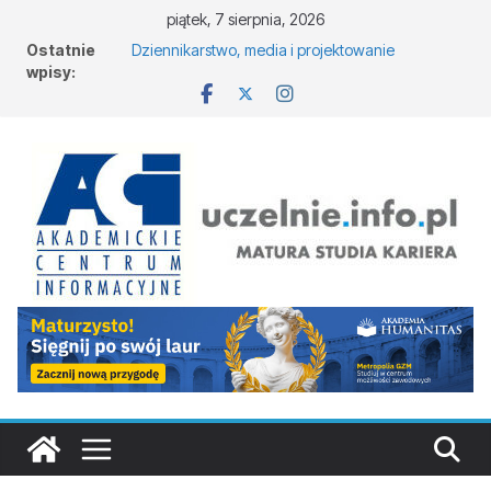
piątek, 7 sierpnia, 2026
Ostatnie
Dziennikarstwo, media i projektowanie
wpisy:
komunikacji w Łodzi
Biotechnologia – Uniwersytet Przyrodniczy w
Poznaniu
Zarządzanie w turystyce w Katowicach
Turystyka – Uniwersytet Wrocławski
Oceanotechnika w Szczecinie