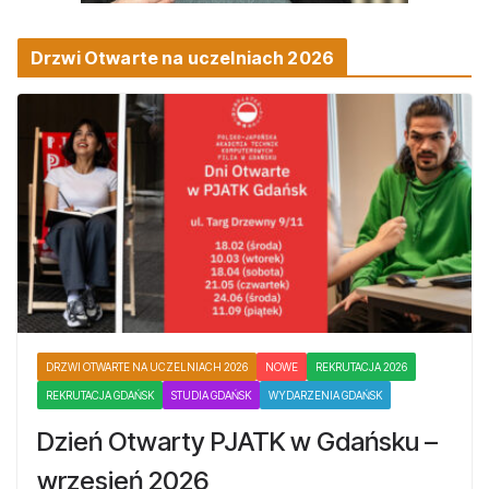
Drzwi Otwarte na uczelniach 2026
DRZWI OTWARTE NA UCZELNIACH 2026
NOWE
REKRUTACJA 2026
REKRUTACJA GDAŃSK
STUDIA GDAŃSK
WYDARZENIA GDAŃSK
Dzień Otwarty PJATK w Gdańsku –
wrzesień 2026