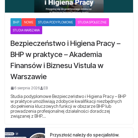
BHP
NOWE
STUDIA PODYPLOMOWE
STUDIA SPOŁECZNE
STUDIA WARSZAWA
Bezpieczeństwo i Higiena Pracy –
BHP w praktyce – Akademia
Finansów i Biznesu Vistula w
Warszawie
6 sierpnia 2026
EB
Studia podyplomowe Bezpieczeństwo i Higiena Pracy – BHP
w praktyce umożliwiają zdobycie kwalifikacji niezbędnych
do pełnienia kluczowych funkcji w obszarze BHP lub
prowadzenia profesjonalnej działalności doradczej
związanej z BHP…
Przyszłość należy do specjalistów.