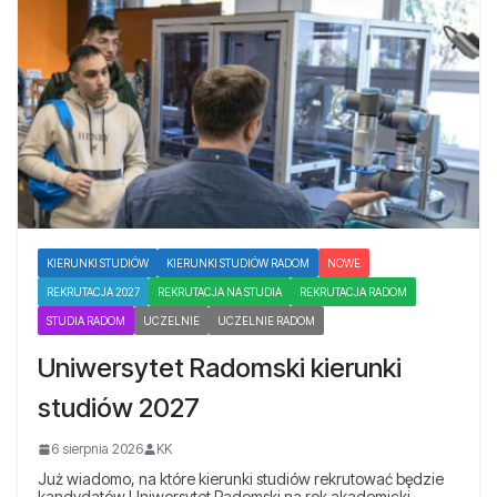
KIERUNKI STUDIÓW
KIERUNKI STUDIÓW RADOM
NOWE
REKRUTACJA 2027
REKRUTACJA NA STUDIA
REKRUTACJA RADOM
STUDIA RADOM
UCZELNIE
UCZELNIE RADOM
Uniwersytet Radomski kierunki
studiów 2027
6 sierpnia 2026
KK
Już wiadomo, na które kierunki studiów rekrutować będzie
kandydatów Uniwersytet Radomski na rok akademicki