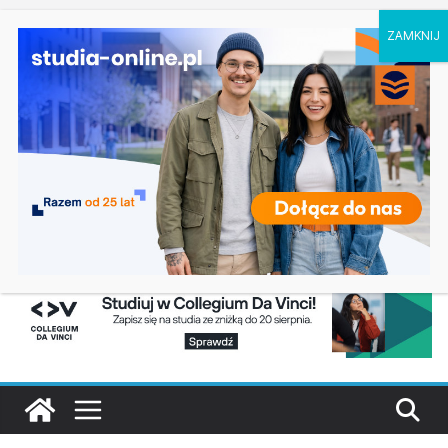
piątek, 7 sierpnia, 2026
Ostatnie
Elektroniczne przetwarzanie informacji w
wpisy:
Krakowie
Prawo w Łomży
Pedagogika przedszkolna i wczesnoszkolna w
Skierniewicach
Kosmetologia w Opolu
Logistyka – studia inżynierskie na Uniwersytecie
Szczecińskim