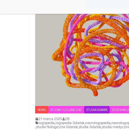
NOWE
STUDIA FILOLOGICZNE
STUDIA GDAŃSK
STUDIA ME
21 marca 2025
EB
logopedia
,
logopedia Gdańsk
,
neurologopedia
,
neurologo
,
studia filologiczne Gdańsk
,
studia Gdańsk
,
studia medyczn