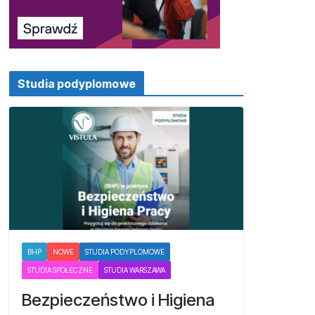
Studia podyplomowe
BHP
NOWE
STUDIA PODYPLOMOWE
STUDIA SPOŁECZNE
STUDIA WARSZAWA
Bezpieczeństwo i Higiena