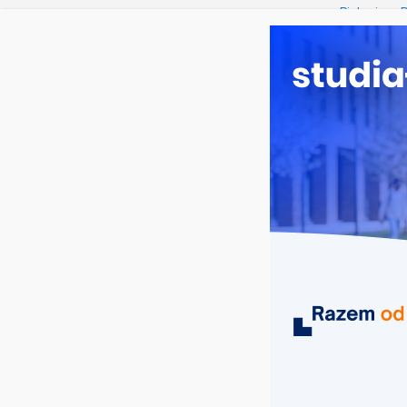
sobota, 8 sierpnia, 2026
Ostatnie wpisy:
Biologia w
Filologia s
Studia hist
Analityka b
Poznaniu
Chemia w O
MIASTA
UCZELNIE
KIERUNKI
neurologopedyczne studia podyplo