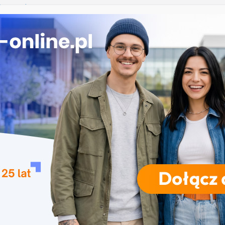
 Rzeszowie
łowiańska w Krakowie
oryczne w Łodzi
iznesowa i Data Science – Collegium Da Vinci w
polu
RODZAJE STUDIÓW
REKRUTACJA
DRZWI OTWARTE
TO
mowe