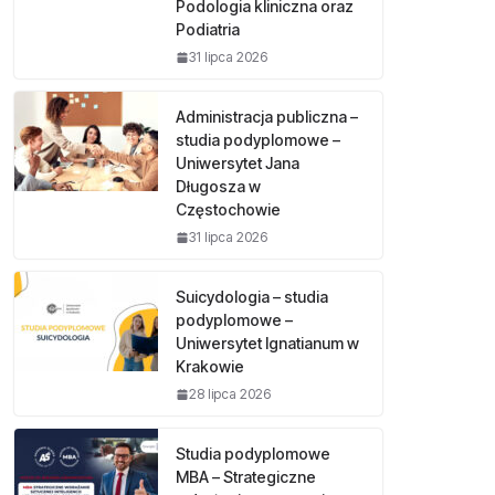
Podologia kliniczna oraz
Podiatria
31 lipca 2026
Administracja publiczna –
studia podyplomowe –
Uniwersytet Jana
Długosza w
Częstochowie
31 lipca 2026
Suicydologia – studia
podyplomowe –
Uniwersytet Ignatianum w
Krakowie
28 lipca 2026
Studia podyplomowe
MBA – Strategiczne