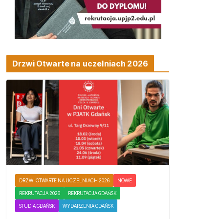
Drzwi Otwarte na uczelniach 2026
DRZWI OTWARTE NA UCZELNIACH 2026
NOWE
REKRUTACJA 2026
REKRUTACJA GDAŃSK
STUDIA GDAŃSK
WYDARZENIA GDAŃSK