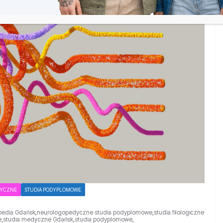
DYCZNE
STUDIA PODYPLOMOWE
pedia Gdańsk
,
neurologopedyczne studia podyplomowe
,
studia filologiczne
e
,
studia medyczne Gdańsk
,
studia podyplomowe
,