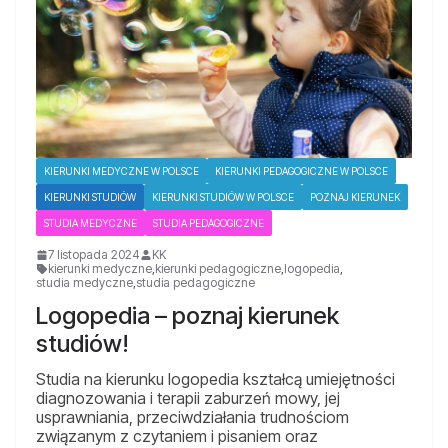
KIERUNKI MEDYCZNE W POLSCE
KIERUNKI PEDAGOGICZNE W POLSCE
KIERUNKI STUDIÓW
KIERUNKI STUDIÓW W POLSCE
POZNAJ KIERUNEK
STUDIA MEDYCZNE
STUDIA PEDAGOGICZNE
7 listopada 2024
KK
kierunki medyczne
,
kierunki pedagogiczne
,
logopedia
,
studia medyczne
,
studia pedagogiczne
Logopedia – poznaj kierunek
studiów!
Studia na kierunku logopedia kształcą umiejętności
diagnozowania i terapii zaburzeń mowy, jej
usprawniania, przeciwdziałania trudnościom
związanym z czytaniem i pisaniem oraz