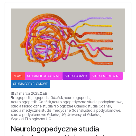
NOWE
STUDIA FILOLOGICZNE
STUDIA GDAŃSK
STUDIA MEDYCZNE
STUDIA PODYPLOMOWE
21 marca 2025
EB
logopedia
,
logopedia Gdańsk
,
neurologopedia
,
neurologopedia Gdańsk
,
neurologopedyczne studia podyplomowe
,
studia filologiczne
,
studia filologiczne Gdańsk
,
studia Gdańsk
,
studia medyczne
,
studia medyczne Gdańsk
,
studia podyplomowe
,
studia podyplomowe Gdańsk
,
UG
,
Uniwersytet Gdański
,
Wydział Filologiczny UG
Neurologopedyczne studia