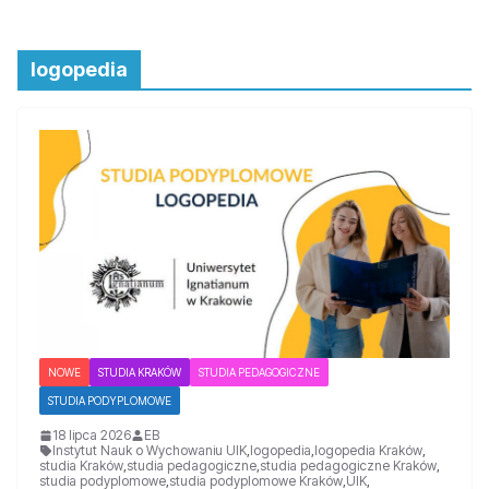
logopedia
NOWE
STUDIA KRAKÓW
STUDIA PEDAGOGICZNE
STUDIA PODYPLOMOWE
18 lipca 2026
EB
Instytut Nauk o Wychowaniu UIK
,
logopedia
,
logopedia Kraków
,
studia Kraków
,
studia pedagogiczne
,
studia pedagogiczne Kraków
,
studia podyplomowe
,
studia podyplomowe Kraków
,
UIK
,