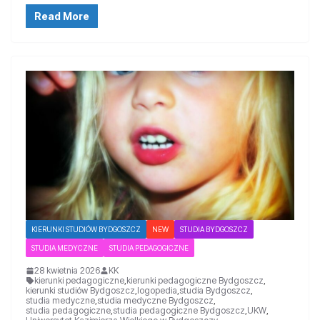
Read More
KIERUNKI STUDIÓW BYDGOSZCZ
NEW
STUDIA BYDGOSZCZ
STUDIA MEDYCZNE
STUDIA PEDAGOGICZNE
28 kwietnia 2026
KK
kierunki pedagogiczne
,
kierunki pedagogiczne Bydgoszcz
,
kierunki studiów Bydgoszcz
,
logopedia
,
studia Bydgoszcz
,
studia medyczne
,
studia medyczne Bydgoszcz
,
studia pedagogiczne
,
studia pedagogiczne Bydgoszcz
,
UKW
,