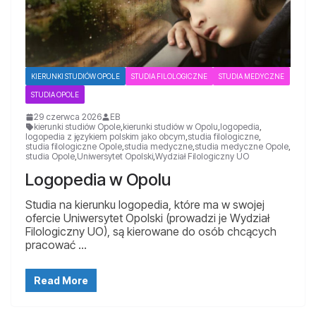
KIERUNKI STUDIÓW OPOLE
STUDIA FILOLOGICZNE
STUDIA MEDYCZNE
STUDIA OPOLE
29 czerwca 2026
EB
kierunki studiów Opole
,
kierunki studiów w Opolu
,
logopedia
,
logopedia z językiem polskim jako obcym
,
studia filologiczne
,
studia filologiczne Opole
,
studia medyczne
,
studia medyczne Opole
,
studia Opole
,
Uniwersytet Opolski
,
Wydział Filologiczny UO
Logopedia w Opolu
Studia na kierunku logopedia, które ma w swojej
ofercie Uniwersytet Opolski (prowadzi je Wydział
Filologiczny UO), są kierowane do osób chcących
pracować …
Read More