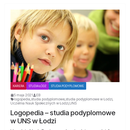
KARIERA
STUDIA ŁÓDŹ
STUDIA PODYPLOMOWE
5 maja 2021
EB
logopedia
,
studia podyplomowe
,
studia podyplomowe w Łodzi
,
Uczelnia Nauk Społecznych w Łodzi
,
UNS
Logopedia – studia podyplomowe
w UNS w Łodzi