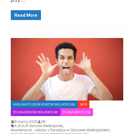
Read More
KIERUNKI STUDIÓW GORZÓW WIELKOPOLSKI
NEW
STUDIA GORZÓW WIELKOPOLSKI
STUDIA MEDYCZNE
8 marca 2026
EB
AJP
,
AJP Gorzów Wielkopolski
,
Akademia im. Jakuba z Paradyża w Gorzowie Wielkopolskim
,