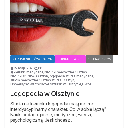
KIERUNKI STUDIÓW OLSZTYN
STUDIA MEDYCZNE
STUDIA OLSZTYN
19 maja 2026
KK
kierunki medyczne
,
kierunki medyczne Olsztyn
,
kierunki studiów Olsztyn
,
logopedia
,
studia medyczne
,
studia medyczne Olsztyn
,
studia Olsztyn
,
Uniwersytet Warmińsko-Mazurski w Olsztynie
,
UWM
Logopedia w Olsztynie
Studia na kierunku logopedia mają mocno
interdyscyplinarny charakter. Co w sobie łączą?
Nauki pedagogiczne, medyczne, wiedzę
psychologiczną. Jeśli chcesz …