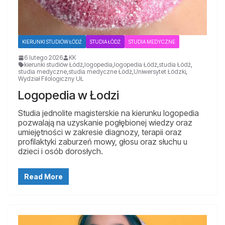
KIERUNKI STUDIÓW ŁÓDŹ
STUDIA ŁÓDŹ
STUDIA MEDYCZNE
6 lutego 2026
KK
kierunki studiów Łódź
,
logopedia
,
logopedia Łódź
,
studia Łódź
,
studia medyczne
,
studia medyczne Łódź
,
Uniwersytet Łódzki
,
Wydział Filologiczny UŁ
Logopedia w Łodzi
Studia jednolite magisterskie na kierunku logopedia
pozwalają na uzyskanie pogłębionej wiedzy oraz
umiejętności w zakresie diagnozy, terapii oraz
profilaktyki zaburzeń mowy, głosu oraz słuchu u
dzieci i osób dorosłych.
Read More