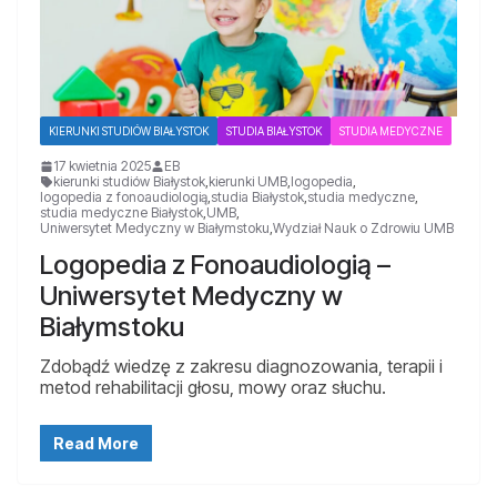
KIERUNKI STUDIÓW BIAŁYSTOK
STUDIA BIAŁYSTOK
STUDIA MEDYCZNE
17 kwietnia 2025
EB
kierunki studiów Białystok
,
kierunki UMB
,
logopedia
,
logopedia z fonoaudiologią
,
studia Białystok
,
studia medyczne
,
studia medyczne Białystok
,
UMB
,
Uniwersytet Medyczny w Białymstoku
,
Wydział Nauk o Zdrowiu UMB
Logopedia z Fonoaudiologią –
Uniwersytet Medyczny w
Białymstoku
Zdobądź wiedzę z zakresu diagnozowania, terapii i
metod rehabilitacji głosu, mowy oraz słuchu.
Read More