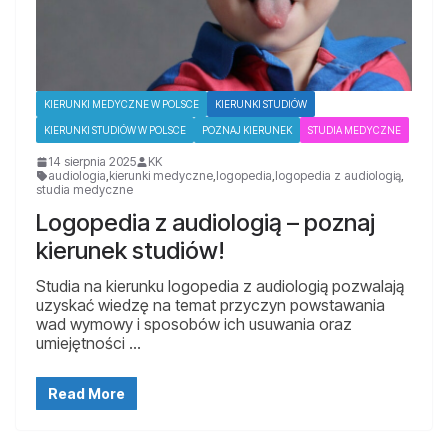
KIERUNKI MEDYCZNE W POLSCE
KIERUNKI STUDIÓW
KIERUNKI STUDIÓW W POLSCE
POZNAJ KIERUNEK
STUDIA MEDYCZNE
14 sierpnia 2025
KK
audiologia
,
kierunki medyczne
,
logopedia
,
logopedia z audiologią
,
studia medyczne
Logopedia z audiologią – poznaj
kierunek studiów!
Studia na kierunku logopedia z audiologią pozwalają
uzyskać wiedzę na temat przyczyn powstawania
wad wymowy i sposobów ich usuwania oraz
umiejętności …
Read More