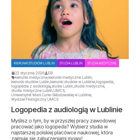
KIERUNKI STUDIÓW LUBLIN
STUDIA LUBLIN
STUDIA MEDYCZNE
22 stycznia 2026
EB
kierunki medyczne
,
kierunki medyczne Lublin
,
kierunki studiów Lublin
,
kierunki studiów w Lublinie
,
logopedia
,
logopedia z audiologią
,
studia Lublin
,
studia medyczne
,
studia medyczne Lublin
,
UMCS
,
Uniwersytet Marii Curie-Skłodowskiej w Lublinie
,
Wydział Filologiczny UMCS
Logopedia z audiologią w Lublinie
Myślisz o tym, by w przyszłej pracy zawodowej
pracować jako logopeda? Wybierz studia w
najstarszej polskiej placówce naukowej, która
zajmuje się zaburzeniami mowy!