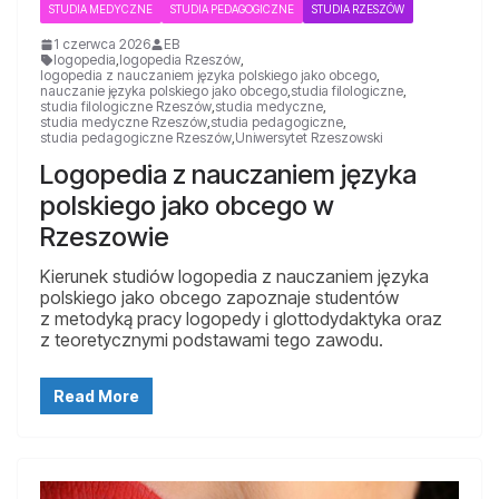
STUDIA MEDYCZNE
STUDIA PEDAGOGICZNE
STUDIA RZESZÓW
1 czerwca 2026
EB
logopedia
,
logopedia Rzeszów
,
logopedia z nauczaniem języka polskiego jako obcego
,
nauczanie języka polskiego jako obcego
,
studia filologiczne
,
studia filologiczne Rzeszów
,
studia medyczne
,
studia medyczne Rzeszów
,
studia pedagogiczne
,
studia pedagogiczne Rzeszów
,
Uniwersytet Rzeszowski
Logopedia z nauczaniem języka
polskiego jako obcego w
Rzeszowie
Kierunek studiów logopedia z nauczaniem języka
polskiego jako obcego zapoznaje studentów
z metodyką pracy logopedy i glottodydaktyka oraz
z teoretycznymi podstawami tego zawodu.
Read More