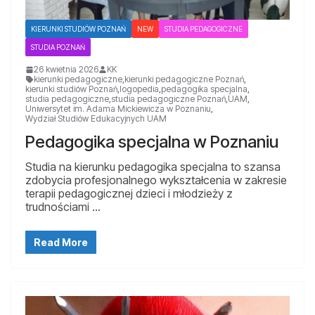
KIERUNKI STUDIÓW POZNAŃ
NEW
STUDIA PEDAGOGICZNE
STUDIA POZNAŃ
26 kwietnia 2026
KK
kierunki pedagogiczne
,
kierunki pedagogiczne Poznań
,
kierunki studiów Poznań
,
logopedia
,
pedagogika specjalna
,
studia pedagogiczne
,
studia pedagogiczne Poznań
,
UAM
,
Uniwersytet im. Adama Mickiewicza w Poznaniu
,
Wydział Studiów Edukacyjnych UAM
Pedagogika specjalna w Poznaniu
Studia na kierunku pedagogika specjalna to szansa
zdobycia profesjonalnego wykształcenia w zakresie
terapii pedagogicznej dzieci i młodzieży z
trudnościami …
Read More