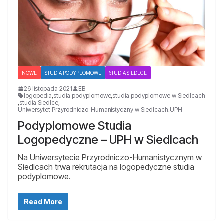
NOWE
STUDIA PODYPLOMOWE
STUDIA SIEDLCE
26 listopada 2021
EB
logopedia
,
studia podyplomowe
,
studia podyplomowe w Siedlcach
,
studia Siedlce
,
Uniwersytet Przyrodniczo-Humanistyczny w Siedlcach
,
UPH
Podyplomowe Studia
Logopedyczne – UPH w Siedlcach
Na Uniwersytecie Przyrodniczo-Humanistycznym w
Siedlcach trwa rekrutacja na logopedyczne studia
podyplomowe.
Read More