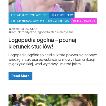
KIERUNKI MEDYCZNE W POLSCE
KIERUNKI STUDIÓW
KIERUNKI STUDIÓW W POLSCE
POZNAJ KIERUNEK
STUDIA MEDYCZNE
20 marca 2025
KK
kierunki medyczne
,
logopedia
,
studia medyczne
Logopedia ogólna – poznaj
kierunek studiów!
Logopedia ogólna to studia, które pozwalają zdobyć
wiedzę z zakresu powstawania mowy i komunikacji
międzyludzkiej, wad wymowy i metod jakimi
Read More