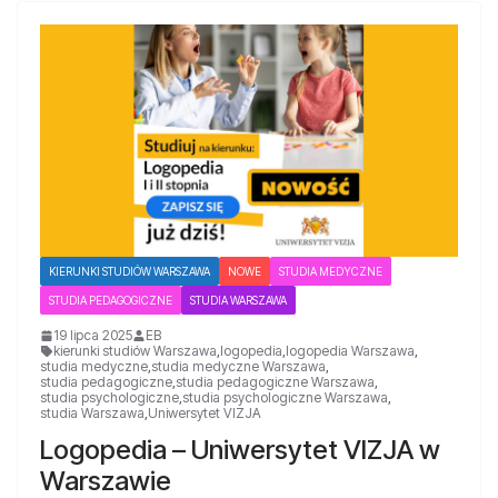
KIERUNKI STUDIÓW WARSZAWA
NOWE
STUDIA MEDYCZNE
STUDIA PEDAGOGICZNE
STUDIA WARSZAWA
19 lipca 2025
EB
kierunki studiów Warszawa
,
logopedia
,
logopedia Warszawa
,
studia medyczne
,
studia medyczne Warszawa
,
studia pedagogiczne
,
studia pedagogiczne Warszawa
,
studia psychologiczne
,
studia psychologiczne Warszawa
,
studia Warszawa
,
Uniwersytet VIZJA
Logopedia – Uniwersytet VIZJA w
Warszawie