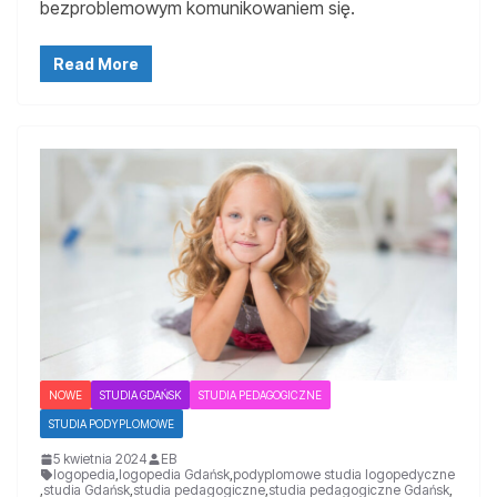
bezproblemowym komunikowaniem się.
Read More
NOWE
STUDIA GDAŃSK
STUDIA PEDAGOGICZNE
STUDIA PODYPLOMOWE
5 kwietnia 2024
EB
logopedia
,
logopedia Gdańsk
,
podyplomowe studia logopedyczne
,
studia Gdańsk
,
studia pedagogiczne
,
studia pedagogiczne Gdańsk
,