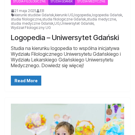
STUDIA FILOLOGICZNE
STUDIA GDAŃSK
STUDIA MEDYCZNE
21 maja 2025
EB
kierunki studiów Gdańsk
,
kierunki UG
,
logopedia
,
logopedia Gdańsk
,
studia filologiczne
,
studia filologiczne Gdańsk
,
studia medyczne
,
studia medyczne Gdańsk
,
UG
,
Uniwersytet Gdański
,
Wydział Filologiczny UG
Logopedia – Uniwersytet Gdański
Studia na kierunku logopedia to wspólna inicjatywa
Wydziału Filologicznego Uniwersytetu Gdańskiego i
Wydziału Lekarskiego Gdańskiego Uniwersytetu
Medycznego. Dowiedz się więcej!
Read More