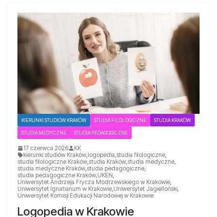
KIERUNKI STUDIÓW KRAKÓW
STUDIA FILOLOGICZNE
STUDIA KRAKÓW
STUDIA MEDYCZNE
STUDIA PEDAGOGICZNE
17 czerwca 2026
KK
kierunki studiów Kraków
,
logopedia
,
studia filologiczne
,
studia filologiczne Kraków
,
studia Kraków
,
studia medyczne
,
studia medyczne Kraków
,
studia pedagogiczne
,
studia pedagogiczne Kraków
,
UKEN
,
Uniwersytet Andrzeja Frycza Modrzewskiego w Krakowie
,
Uniwersytet Ignatianum w Krakowie
,
Uniwersytet Jagielloński
,
Uniwersytet Komisji Edukacji Narodowej w Krakowie
Logopedia w Krakowie