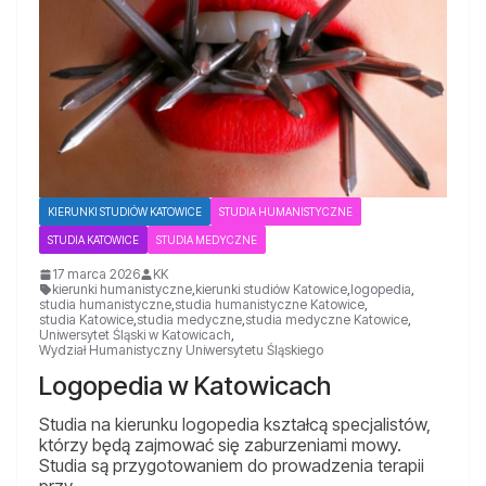
KIERUNKI STUDIÓW KATOWICE
STUDIA HUMANISTYCZNE
STUDIA KATOWICE
STUDIA MEDYCZNE
17 marca 2026
KK
kierunki humanistyczne
,
kierunki studiów Katowice
,
logopedia
,
studia humanistyczne
,
studia humanistyczne Katowice
,
studia Katowice
,
studia medyczne
,
studia medyczne Katowice
,
Uniwersytet Śląski w Katowicach
,
Wydział Humanistyczny Uniwersytetu Śląskiego
Logopedia w Katowicach
Studia na kierunku logopedia kształcą specjalistów,
którzy będą zajmować się zaburzeniami mowy.
Studia są przygotowaniem do prowadzenia terapii
przy …