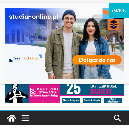
czwartek, 6 sierpnia, 2026
Energetyka w Koszalinie
Ostatnie
Praca socjalna – Akademia Pedagogiki
wpisy:
Specjalnej w Warszawie
Studia pedagogiczne w Olsztynie
Zarządzanie w Gorzowie Wielkopolskim
Turystyka i rekreacja w Częstochowie