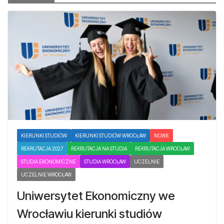
KIERUNKI STUDIÓW
KIERUNKI STUDIÓW WROCŁAW
NOWE
REKRUTACJA 2027
REKRUTACJA NA STUDIA
REKRUTACJA WROCŁAW
STUDIA EKONOMICZNE
STUDIA WROCŁAW
UCZELNIE
UCZELNIE WROCŁAW
Uniwersytet Ekonomiczny we
Wrocławiu kierunki studiów