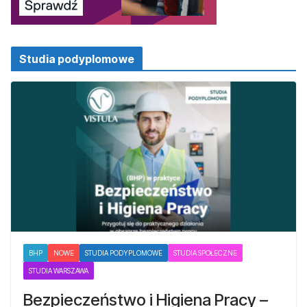
Studia podyplomowe
BHP
NOWE
STUDIA PODYPLOMOWE
STUDIA SPOŁECZNE
STUDIA WARSZAWA
Bezpieczeństwo i Higiena Pracy –