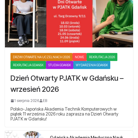
DRZWI OTWARTE NA UCZELNIACH 2026
NOWE
REKRUTACJA 2026
REKRUTACJA GDAŃSK
STUDIA GDAŃSK
WYDARZENIA GDAŃSK
Dzień Otwarty PJATK w Gdańsku –
wrzesień 2026
1 sierpnia 2026
EB
Polsko-Japońska Akademia Technik Komputerowych w
piątek 11 września 2026 roku zaprasza na Dzień Otwarty
PJATK w Gdańsku!
Gdańska Akademia Medyczna Nauk