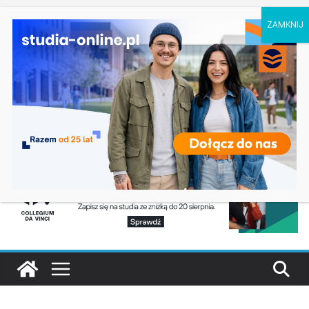
niedziela, 9 sierpnia, 2026
Ostatnie wpisy:
Geografia w Gdańsku
Ratownictwo medyczne w Olsztynie
Logistyka w Koszalinie
Informatyka w Nysie
Filozofia w Szczecinie