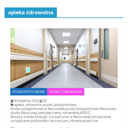
opieka zdrowotna
STUDIA PODYPLOMOWE
STUDIA Z ZARZĄDZANIA
16 kwietnia 2023
EB
opieka zdrowotna
,
studia podyplomowe
,
studia podyplomowe w Warszawie
,
studia podyplomowe Warszawa
,
studia Warszawa
,
ubezpieczenia zdrowotne
,
WSEIZ
,
Wyższa Szkoła Ekologii i Zarządzania w Warszawie
,
zarządzanie
,
zarządzanie podmiotem leczniczym
,
zdrowie publiczne