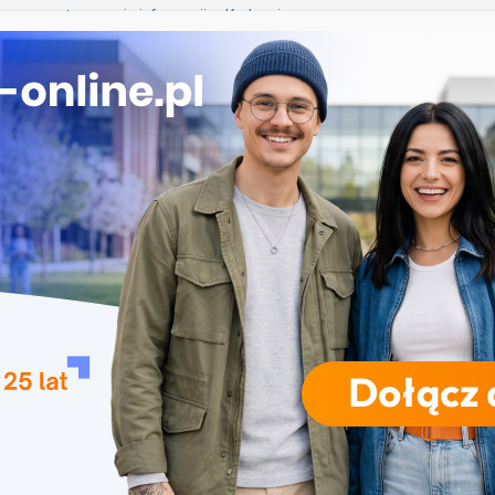
iczne przetwarzanie informacji w Krakowie
 Łomży
ka przedszkolna i wczesnoszkolna w Skierniewicach
ogia w Opolu
 – studia inżynierskie na Uniwersytecie Szczecińskim
RODZAJE STUDIÓW
REKRUTACJA
DRZWI OTWARTE
TO