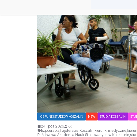
KIERUNKI STUDIÓW KOSZALIN
NEW
STUDIA KOSZALIN
STU
24 lipca 2026
KK
fizjoterapia
,
fizjoterapia Koszalin
,
kierunki medyczne
,
kieru
Państwowa Akademia Nauk Stosowanych w Koszalinie
,
stu