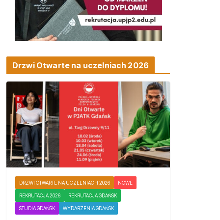
Drzwi Otwarte na uczelniach 2026
DRZWI OTWARTE NA UCZELNIACH 2026
NOWE
REKRUTACJA 2026
REKRUTACJA GDAŃSK
STUDIA GDAŃSK
WYDARZENIA GDAŃSK