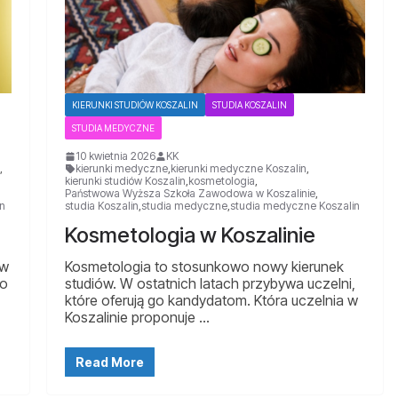
KIERUNKI STUDIÓW KOSZALIN
STUDIA KOSZALIN
STUDIA MEDYCZNE
10 kwietnia 2026
KK
,
kierunki medyczne
,
kierunki medyczne Koszalin
,
kierunki studiów Koszalin
,
kosmetologia
,
Państwowa Wyższa Szkoła Zawodowa w Koszalinie
,
n
studia Koszalin
,
studia medyczne
,
studia medyczne Koszalin
Kosmetologia w Koszalinie
 w
Kosmetologia to stosunkowo nowy kierunek
go
studiów. W ostatnich latach przybywa uczelni,
które oferują go kandydatom. Która uczelnia w
Koszalinie proponuje …
Read More