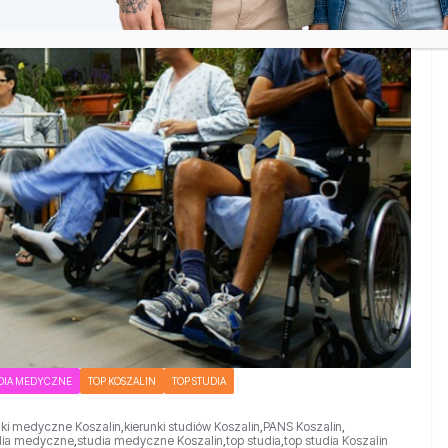
DIA MEDYCZNE
TOP KOSZALIN
TOP STUDIA
nki medyczne Koszalin
,
kierunki studiów Koszalin
,
PANS Koszalin
,
dia medyczne
,
studia medyczne Koszalin
,
top studia
,
top studia Koszalin