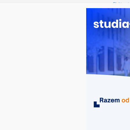
czwartek, 6 sierpnia, 2026
Ostatnie wpisy:
Elektron
Prawo w
Pedagogi
Kosmetol
Logistyka
MIASTA
UCZELNIE
KIERUNKI
studia medyczne Koszalin