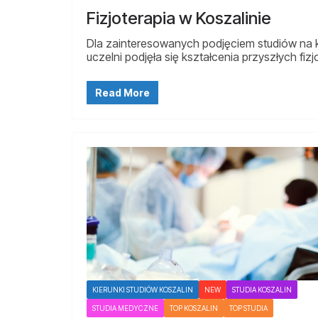
Fizjoterapia w Koszalinie
Dla zainteresowanych podjęciem studiów na ki
uczelni podjęła się kształcenia przyszłych fi
Read More
KIERUNKI STUDIÓW KOSZALIN
NEW
STUDIA KOSZALIN
STUDIA MEDYCZNE
TOP KOSZALIN
TOP STUDIA