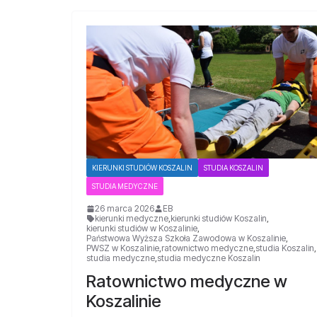
KIERUNKI STUDIÓW KOSZALIN
STUDIA KOSZALIN
STUDIA MEDYCZNE
26 marca 2026
EB
kierunki medyczne
,
kierunki studiów Koszalin
,
kierunki studiów w Koszalinie
,
Państwowa Wyższa Szkoła Zawodowa w Koszalinie
,
PWSZ w Koszalinie
,
ratownictwo medyczne
,
studia Koszalin
,
studia medyczne
,
studia medyczne Koszalin
Ratownictwo medyczne w
Koszalinie