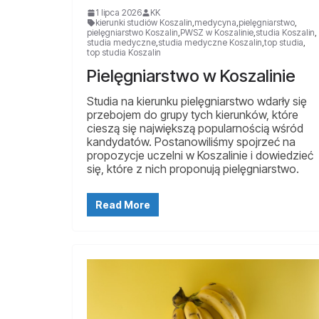
1 lipca 2026
KK
kierunki studiów Koszalin
,
medycyna
,
pielęgniarstwo
,
pielęgniarstwo Koszalin
,
PWSZ w Koszalinie
,
studia Koszalin
,
studia medyczne
,
studia medyczne Koszalin
,
top studia
,
top studia Koszalin
Pielęgniarstwo w Koszalinie
Studia na kierunku pielęgniarstwo wdarły się
przebojem do grupy tych kierunków, które
cieszą się największą popularnością wśród
kandydatów. Postanowiliśmy spojrzeć na
propozycje uczelni w Koszalinie i dowiedzieć
się, które z nich proponują pielęgniarstwo.
Read More