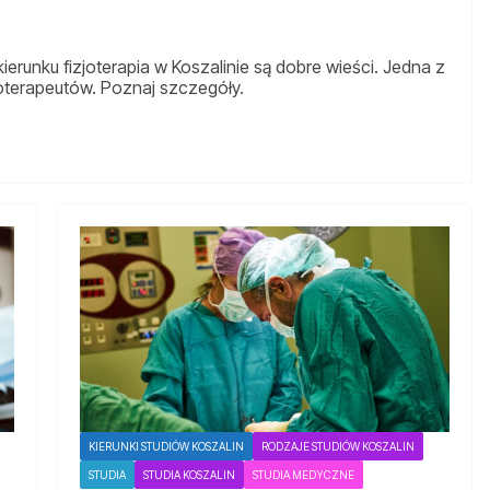
erunku fizjoterapia w Koszalinie są dobre wieści. Jedna z
zjoterapeutów. Poznaj szczegóły.
KIERUNKI STUDIÓW KOSZALIN
RODZAJE STUDIÓW KOSZALIN
STUDIA
STUDIA KOSZALIN
STUDIA MEDYCZNE