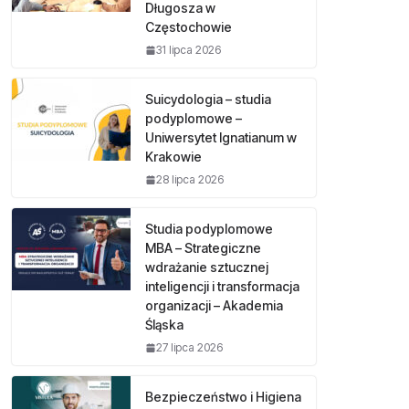
Długosza w
Częstochowie
31 lipca 2026
Suicydologia – studia
podyplomowe –
Uniwersytet Ignatianum w
Krakowie
28 lipca 2026
Studia podyplomowe
MBA – Strategiczne
wdrażanie sztucznej
inteligencji i transformacja
organizacji – Akademia
Śląska
27 lipca 2026
Bezpieczeństwo i Higiena