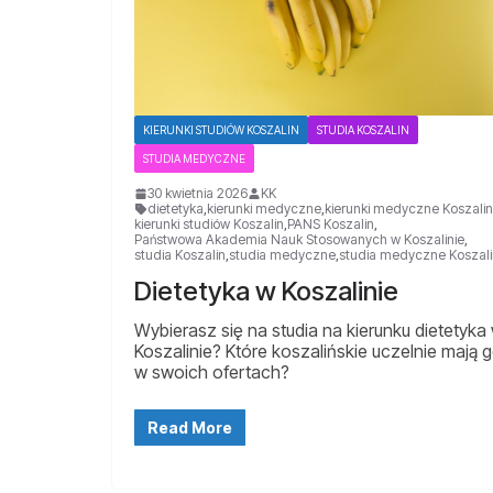
KIERUNKI STUDIÓW KOSZALIN
STUDIA KOSZALIN
STUDIA MEDYCZNE
30 kwietnia 2026
KK
dietetyka
,
kierunki medyczne
,
kierunki medyczne Koszalin
kierunki studiów Koszalin
,
PANS Koszalin
,
Państwowa Akademia Nauk Stosowanych w Koszalinie
,
studia Koszalin
,
studia medyczne
,
studia medyczne Koszali
Dietetyka w Koszalinie
Wybierasz się na studia na kierunku dietetyka
Koszalinie? Które koszalińskie uczelnie mają 
w swoich ofertach?
Read More