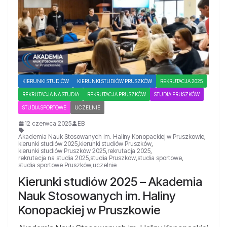
KIERUNKI STUDIÓW
KIERUNKI STUDIÓW PRUSZKÓW
REKRUTACJA 2025
REKRUTACJA NA STUDIA
REKRUTACJA PRUSZKÓW
STUDIA PRUSZKÓW
STUDIA SPORTOWE
UCZELNIE
12 czerwca 2025
EB
Akademia Nauk Stosowanych im. Haliny Konopackiej w Pruszkowie
,
kierunki studiów 2025
,
kierunki studiów Pruszków
,
kierunki studiów Pruszków 2025
,
rekrutacja 2025
,
rekrutacja na studia 2025
,
studia Pruszków
,
studia sportowe
,
studia sportowe Pruszków
,
uczelnie
Kierunki studiów 2025 – Akademia
Nauk Stosowanych im. Haliny
Konopackiej w Pruszkowie