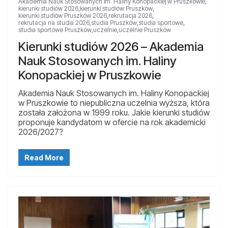
Akademia Nauk Stosowanych im. Haliny Konopackiej w Pruszkowie
,
kierunki studiów 2026
,
kierunki studiów Pruszków
,
kierunki studiów Pruszków 2026
,
rekrutacja 2026
,
rekrutacja na studia 2026
,
studia Pruszków
,
studia sportowe
,
studia sportowe Pruszków
,
uczelnie
,
uczelnie Pruszków
Kierunki studiów 2026 – Akademia
Nauk Stosowanych im. Haliny
Konopackiej w Pruszkowie
Akademia Nauk Stosowanych im. Haliny Konopackiej
w Pruszkowie to niepubliczna uczelnia wyższa, która
została założona w 1999 roku. Jakie kierunki studiów
proponuje kandydatom w ofercie na rok akademicki
2026/2027?
Read More