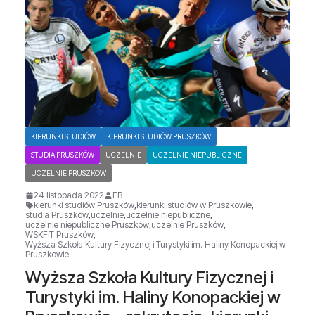
KIERUNKI STUDIÓW
KIERUNKI STUDIÓW PRUSZKÓW
STUDIA PRUSZKÓW
UCZELNIE
UCZELNIE NIEPUBLICZNE
UCZELNIE PRUSZKÓW
24 listopada 2022
EB
kierunki studiów Pruszków
,
kierunki studiów w Pruszkowie
,
studia Pruszków
,
uczelnie
,
uczelnie niepubliczne
,
uczelnie niepubliczne Pruszków
,
uczelnie Pruszków
,
WSKFiT Pruszków
,
Wyższa Szkoła Kultury Fizycznej i Turystyki im. Haliny Konopackiej w
Pruszkowie
Wyższa Szkoła Kultury Fizycznej i
Turystyki im. Haliny Konopackiej w