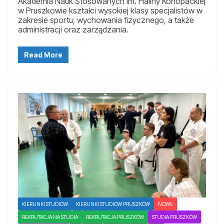
Akademia Nauk Stosowanych im. Haliny Konopackiej
w Pruszkowie kształci wysokiej klasy specjalistów w
zakresie sportu, wychowania fizycznego, a także
administracji oraz zarządzania.
Read More
KIERUNKI STUDIÓW
KIERUNKI STUDIÓW PRUSZKÓW
NOWE
REKRUTACJA NA STUDIA
REKRUTACJA PRUSZKÓW
STUDIA PRUSZKÓW