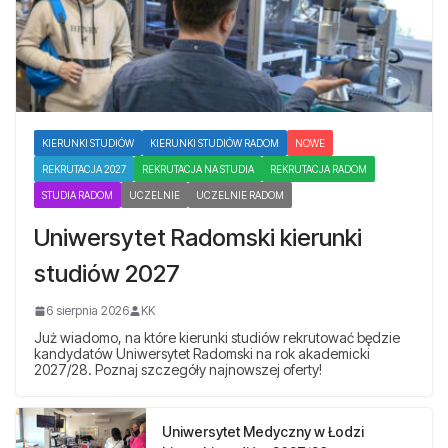
KIERUNKI STUDIÓW
KIERUNKI STUDIÓW RADOM
NOWE
REKRUTACJA 2027
REKRUTACJA NA STUDIA
REKRUTACJA RADOM
STUDIA RADOM
UCZELNIE
UCZELNIE RADOM
Uniwersytet Radomski kierunki
studiów 2027
6 sierpnia 2026
KK
Już wiadomo, na które kierunki studiów rekrutować będzie
kandydatów Uniwersytet Radomski na rok akademicki
2027/28. Poznaj szczegóły najnowszej oferty!
Uniwersytet Medyczny w Łodzi