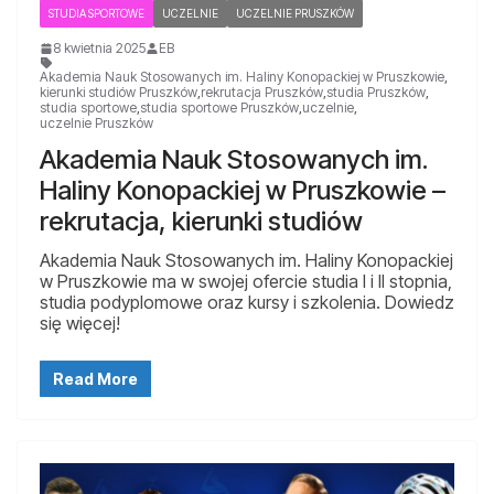
STUDIA SPORTOWE
UCZELNIE
UCZELNIE PRUSZKÓW
8 kwietnia 2025
EB
Akademia Nauk Stosowanych im. Haliny Konopackiej w Pruszkowie
,
kierunki studiów Pruszków
,
rekrutacja Pruszków
,
studia Pruszków
,
studia sportowe
,
studia sportowe Pruszków
,
uczelnie
,
uczelnie Pruszków
Akademia Nauk Stosowanych im.
Haliny Konopackiej w Pruszkowie –
rekrutacja, kierunki studiów
Akademia Nauk Stosowanych im. Haliny Konopackiej
w Pruszkowie ma w swojej ofercie studia I i II stopnia,
studia podyplomowe oraz kursy i szkolenia. Dowiedz
się więcej!
Read More