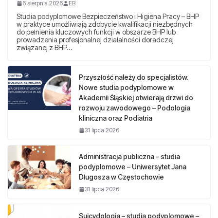
6 sierpnia 2026
EB
Studia podyplomowe Bezpieczeństwo i Higiena Pracy – BHP
w praktyce umożliwiają zdobycie kwalifikacji niezbędnych
do pełnienia kluczowych funkcji w obszarze BHP lub
prowadzenia profesjonalnej działalności doradczej
związanej z BHP…
Przyszłość należy do specjalistów.
Nowe studia podyplomowe w
Akademii Śląskiej otwierają drzwi do
rozwoju zawodowego – Podologia
kliniczna oraz Podiatria
31 lipca 2026
Administracja publiczna – studia
podyplomowe – Uniwersytet Jana
Długosza w Częstochowie
31 lipca 2026
Suicydologia – studia podyplomowe –