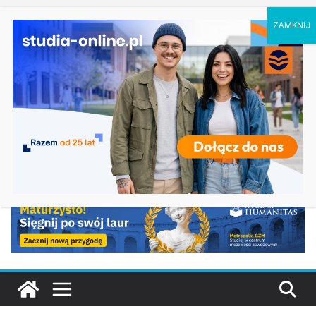
czwartek, 6 sierpnia, 2026
Ostatnie
Elektroniczne przetwarzanie informacji w
wpisy:
Krakowie
Prawo w Łomży
Pedagogika przedszkolna i wczesnoszkolna w
Skierniewicach
Kosmetologia w Opolu
Logistyka – studia inżynierskie na Uniwersytecie
Szczecińskim