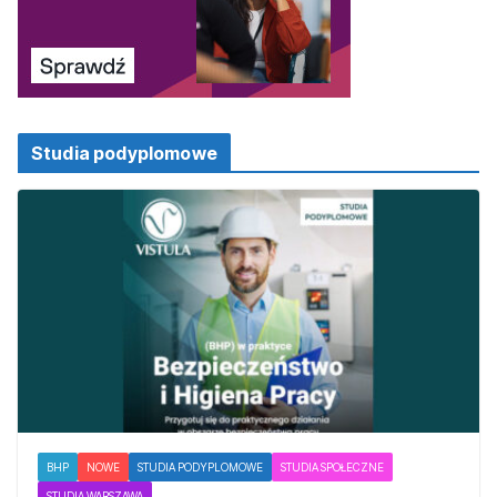
Studia podyplomowe
BHP
NOWE
STUDIA PODYPLOMOWE
STUDIA SPOŁECZNE
STUDIA WARSZAWA