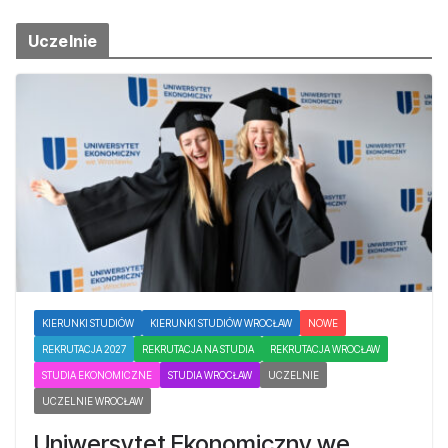
Uczelnie
KIERUNKI STUDIÓW
KIERUNKI STUDIÓW WROCŁAW
NOWE
REKRUTACJA 2027
REKRUTACJA NA STUDIA
REKRUTACJA WROCŁAW
STUDIA EKONOMICZNE
STUDIA WROCŁAW
UCZELNIE
UCZELNIE WROCŁAW
Uniwersytet Ekonomiczny we