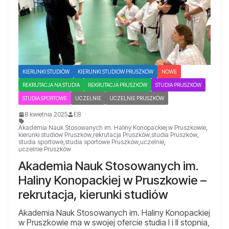
KIERUNKI STUDIÓW
KIERUNKI STUDIÓW PRUSZKÓW
NOWE
REKRUTACJA NA STUDIA
REKRUTACJA PRUSZKÓW
STUDIA PRUSZKÓW
STUDIA SPORTOWE
UCZELNIE
UCZELNIE PRUSZKÓW
8 kwietnia 2025
EB
Akademia Nauk Stosowanych im. Haliny Konopackiej w Pruszkowie
,
kierunki studiów Pruszków
,
rekrutacja Pruszków
,
studia Pruszków
,
studia sportowe
,
studia sportowe Pruszków
,
uczelnie
,
uczelnie Pruszków
Akademia Nauk Stosowanych im.
Haliny Konopackiej w Pruszkowie –
rekrutacja, kierunki studiów
Akademia Nauk Stosowanych im. Haliny Konopackiej
w Pruszkowie ma w swojej ofercie studia I i II stopnia,