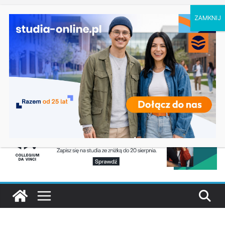
niedziela, 9 sierpnia, 2026
Ostatnie wpisy:
Geografia w Gdańsku
Ratownictwo medyczne w Olsztynie
Logistyka w Koszalinie
Informatyka w Nysie
Filozofia w Szczecinie