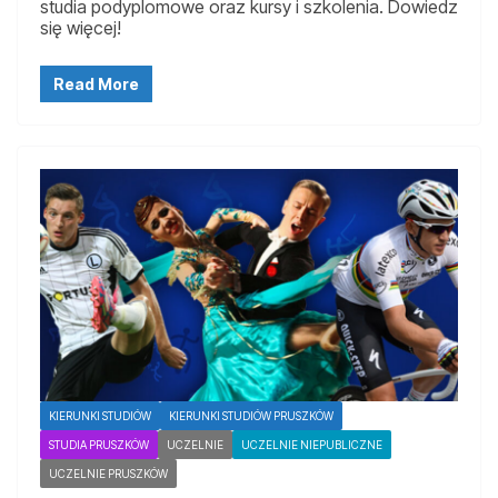
studia podyplomowe oraz kursy i szkolenia. Dowiedz
się więcej!
Read More
KIERUNKI STUDIÓW
KIERUNKI STUDIÓW PRUSZKÓW
STUDIA PRUSZKÓW
UCZELNIE
UCZELNIE NIEPUBLICZNE
UCZELNIE PRUSZKÓW