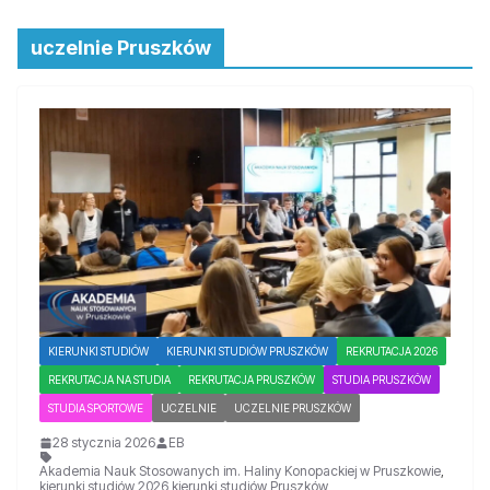
uczelnie Pruszków
KIERUNKI STUDIÓW
KIERUNKI STUDIÓW PRUSZKÓW
REKRUTACJA 2026
REKRUTACJA NA STUDIA
REKRUTACJA PRUSZKÓW
STUDIA PRUSZKÓW
STUDIA SPORTOWE
UCZELNIE
UCZELNIE PRUSZKÓW
28 stycznia 2026
EB
Akademia Nauk Stosowanych im. Haliny Konopackiej w Pruszkowie
,
kierunki studiów 2026
,
kierunki studiów Pruszków
,