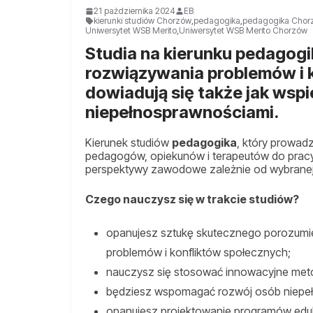
21 października 2024
EB
kierunki studiów Chorzów
,
pedagogika
,
pedagogika Chor
Uniwersytet WSB Merito
,
Uniwersytet WSB Merito Chorzów
Studia na kierunku pedagogi
rozwiązywania problemów i 
dowiadują się także jak wspi
niepełnosprawnościami.
Kierunek studiów
pedagogika
, który prowad
pedagogów, opiekunów i terapeutów do pracy z
perspektywy zawodowe zależnie od wybranej 
Czego nauczysz się w trakcie studiów?
opanujesz sztukę skutecznego porozumie
problemów i konfliktów społecznych;
nauczysz się stosować innowacyjne met
będziesz wspomagać rozwój osób niepe
opanujesz projektowanie programów eduka