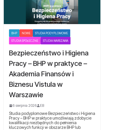
BHP
NOWE
STUDIA PODYPLOMOWE
STUDIA SPOŁECZNE
STUDIA WARSZAWA
Bezpieczeństwo i Higiena
Pracy – BHP w praktyce –
Akademia Finansów i
Biznesu Vistula w
Warszawie
6 sierpnia 2026
EB
Studia podyplomowe Bezpieczeństwo i Higiena
Pracy – BHP w praktyce umożliwiają zdobycie
kwalifikacji niezbędnych do pełnienia
kluczowych funkcji w obszarze BHP lub