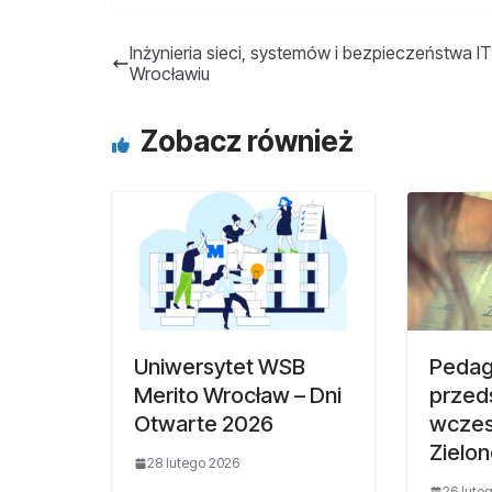
Inżynieria sieci, systemów i bezpieczeństwa I
Wrocławiu
Zobacz również
Uniwersytet WSB
Pedag
Merito Wrocław – Dni
przeds
Otwarte 2026
wczes
Zielon
28 lutego 2026
26 lute