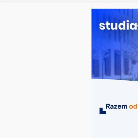
Prawo w Ło
piątek, 7 sierpnia, 2026
Ostatnie wpisy:
Pedagogika 
Kosmetologi
Logistyka – 
Elektroniczn
MIASTA
UCZELNIE
KIERUNKI