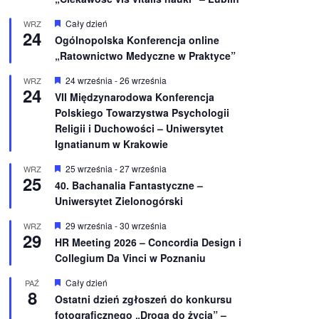
W
Cały dzień
WRZ
24
y
Ogólnopolska Konferencja online
r
„Ratownictwo Medyczne w Praktyce”
ó
ż
n
W
24 września
-
26 września
WRZ
24
i
y
VII Międzynarodowa Konferencja
o
r
Polskiego Towarzystwa Psychologii
n
ó
e
ż
Religii i Duchowości – Uniwersytet
n
Ignatianum w Krakowie
i
o
W
25 września
-
27 września
WRZ
n
25
y
e
40. Bachanalia Fantastyczne –
r
Uniwersytet Zielonogórski
ó
ż
n
W
29 września
-
30 września
WRZ
29
i
y
HR Meeting 2026 – Concordia Design i
o
r
Collegium Da Vinci w Poznaniu
n
ó
e
ż
n
W
Cały dzień
PAŹ
8
i
y
Ostatni dzień zgłoszeń do konkursu
o
r
fotograficznego „Droga do życia” –
n
ó