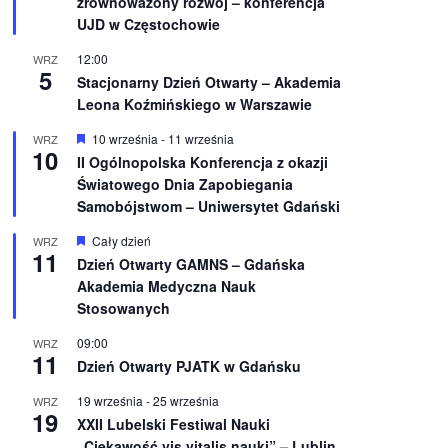
zrównoważony rozwój – konferencja
n
UJD w Częstochowie
i
o
12:00
WRZ
n
5
e
Stacjonarny Dzień Otwarty – Akademia
Leona Koźmińskiego w Warszawie
W
10 września
-
11 września
WRZ
10
y
II Ogólnopolska Konferencja z okazji
r
Światowego Dnia Zapobiegania
ó
ż
Samobójstwom – Uniwersytet Gdański
n
i
W
Cały dzień
WRZ
o
11
y
Dzień Otwarty GAMNS – Gdańska
n
r
e
Akademia Medyczna Nauk
ó
ż
Stosowanych
n
i
09:00
WRZ
o
11
Dzień Otwarty PJATK w Gdańsku
n
e
19 września
-
25 września
WRZ
19
XXII Lubelski Festiwal Nauki
„Ciekawość vis vitalis nauki” – Lublin