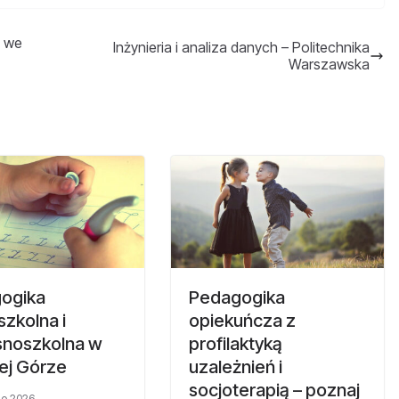
T we
Inżynieria i analiza danych – Politechnika
Warszawska
ogika
Pedagogika
zkolna i
opiekuńcza z
noszkolna w
profilaktyką
ej Górze
uzależnień i
socjoterapią – poznaj
go 2026