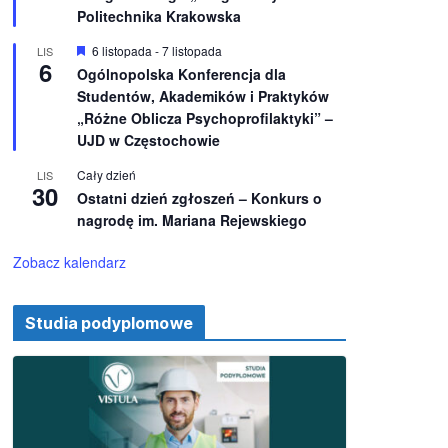
e
ż
Politechnika Krakowska
n
i
W
6 listopada
-
7 listopada
LIS
o
6
y
Ogólnopolska Konferencja dla
n
r
e
Studentów, Akademików i Praktyków
ó
ż
„Różne Oblicza Psychoprofilaktyki” –
n
UJD w Częstochowie
i
o
Cały dzień
LIS
n
30
e
Ostatni dzień zgłoszeń – Konkurs o
nagrodę im. Mariana Rejewskiego
Zobacz kalendarz
Studia podyplomowe