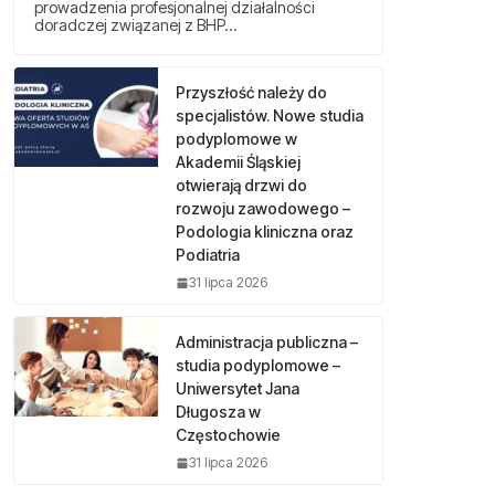
prowadzenia profesjonalnej działalności
doradczej związanej z BHP…
Przyszłość należy do
specjalistów. Nowe studia
podyplomowe w
Akademii Śląskiej
otwierają drzwi do
rozwoju zawodowego –
Podologia kliniczna oraz
Podiatria
31 lipca 2026
Administracja publiczna –
studia podyplomowe –
Uniwersytet Jana
Długosza w
Częstochowie
31 lipca 2026