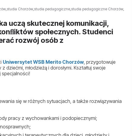
zów
,
studia Chorzów
,
studia pedagogiczne
,
studia pedagogiczne Chorzów
,
ka uczą skutecznej komunikacji,
konﬂiktów społecznych. Studenci
erać rozwój osób z
zi
Uniwersytet WSB Merito Chorzów
, przygotowuje
 dziećmi, młodzieżą i dorosłymi. Kształtuj swoje
specjalności!
wania się w różnych sytuacjach, a także rozwiązywania
ody pracy z wychowankami i podopiecznymi;
łnosprawnych;
cyjnych i terapeutycznych dla dzieci, młodzieży i