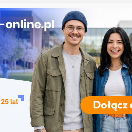
mży
przedszkolna i wczesnoszkolna w Skierniewicach
a w Opolu
studia inżynierskie na Uniwersytecie Szczecińskim
e przetwarzanie informacji w Krakowie
RODZAJE STUDIÓW
REKRUTACJA
DRZWI OTWARTE
TO