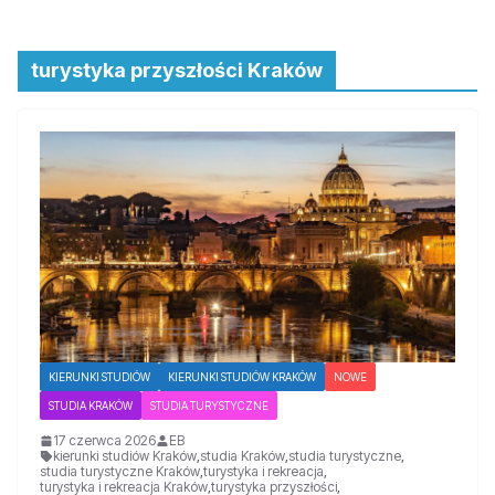
turystyka przyszłości Kraków
KIERUNKI STUDIÓW
KIERUNKI STUDIÓW KRAKÓW
NOWE
STUDIA KRAKÓW
STUDIA TURYSTYCZNE
17 czerwca 2026
EB
kierunki studiów Kraków
,
studia Kraków
,
studia turystyczne
,
studia turystyczne Kraków
,
turystyka i rekreacja
,
turystyka i rekreacja Kraków
,
turystyka przyszłości
,