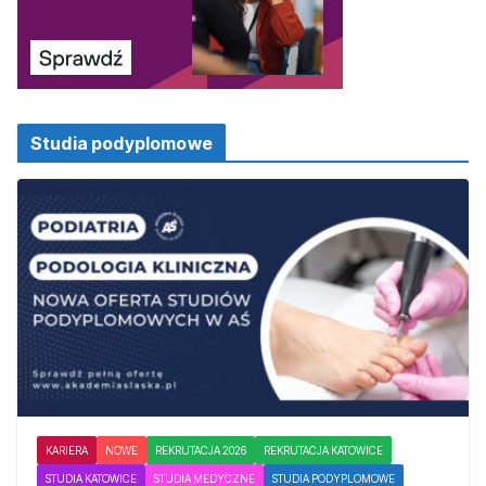
Studia podyplomowe
KARIERA
NOWE
REKRUTACJA 2026
REKRUTACJA KATOWICE
STUDIA KATOWICE
STUDIA MEDYCZNE
STUDIA PODYPLOMOWE