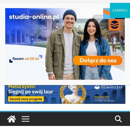
czwartek, 6 sierpnia, 2026
Ostatnie
Elektroniczne przetwarzanie informacji w
wpisy:
Krakowie
Prawo w Łomży
Pedagogika przedszkolna i wczesnoszkolna w
Skierniewicach
Kosmetologia w Opolu
Logistyka – studia inżynierskie na Uniwersytecie
Szczecińskim