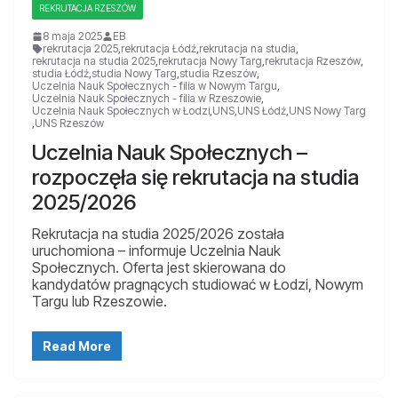
REKRUTACJA RZESZÓW
8 maja 2025
EB
rekrutacja 2025
,
rekrutacja Łódź
,
rekrutacja na studia
,
rekrutacja na studia 2025
,
rekrutacja Nowy Targ
,
rekrutacja Rzeszów
,
studia Łódź
,
studia Nowy Targ
,
studia Rzeszów
,
Uczelnia Nauk Społecznych - filia w Nowym Targu
,
Uczelnia Nauk Społecznych - filia w Rzeszowie
,
Uczelnia Nauk Społecznych w Łodzi
,
UNS
,
UNS Łódź
,
UNS Nowy Targ
,
UNS Rzeszów
Uczelnia Nauk Społecznych –
rozpoczęła się rekrutacja na studia
2025/2026
Rekrutacja na studia 2025/2026 została
uruchomiona – informuje Uczelnia Nauk
Społecznych. Oferta jest skierowana do
kandydatów pragnących studiować w Łodzi, Nowym
Targu lub Rzeszowie.
Read More