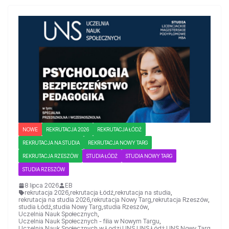
NOWE
REKRUTACJA 2026
REKRUTACJA ŁÓDŹ
REKRUTACJA NA STUDIA
REKRUTACJA NOWY TARG
REKRUTACJA RZESZÓW
STUDIA ŁÓDŹ
STUDIA NOWY TARG
STUDIA RZESZÓW
8 lipca 2026
EB
rekrutacja 2026
,
rekrutacja Łódź
,
rekrutacja na studia
,
rekrutacja na studia 2026
,
rekrutacja Nowy Targ
,
rekrutacja Rzeszów
,
studia Łódź
,
studia Nowy Targ
,
studia Rzeszów
,
Uczelnia Nauk Społecznych
,
Uczelnia Nauk Społecznych - filia w Nowym Targu
,
Uczelnia Nauk Społecznych w Łodzi
,
UNS
,
UNS Łódź
,
UNS Nowy Targ