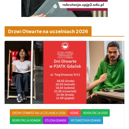
Drzwi Otwarte na uczelniach 2026
DRZWI OTWARTE NA UCZELNIACH 2026
NOWE
REKRUTACJA 2026
REKRUTACJA GDAŃSK
STUDIA GDAŃSK
WYDARZENIA GDAŃSK