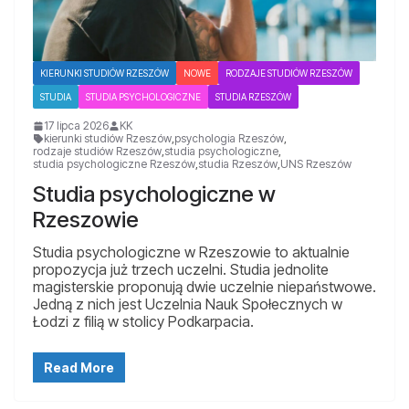
KIERUNKI STUDIÓW RZESZÓW
NOWE
RODZAJE STUDIÓW RZESZÓW
STUDIA
STUDIA PSYCHOLOGICZNE
STUDIA RZESZÓW
17 lipca 2026
KK
kierunki studiów Rzeszów
,
psychologia Rzeszów
,
rodzaje studiów Rzeszów
,
studia psychologiczne
,
studia psychologiczne Rzeszów
,
studia Rzeszów
,
UNS Rzeszów
Studia psychologiczne w
Rzeszowie
Studia psychologiczne w Rzeszowie to aktualnie
propozycja już trzech uczelni. Studia jednolite
magisterskie proponują dwie uczelnie niepaństwowe.
Jedną z nich jest Uczelnia Nauk Społecznych w
Łodzi z filią w stolicy Podkarpacia.
Read More