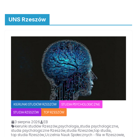
UNS Rzeszów
KIERUNKI STUDIÓW RZESZÓW
STUDIA PSYCHOLOGICZNE
STUDIA RZESZÓW
TOP RZESZÓW
3 sierpnia 2026
EB
kierunki studiów Rzeszów
,
psychologia
,
studia psychologiczne
,
studia psychologiczne Rzeszów
,
studia Rzeszów
,
top studia
,
top studia Rzeszów
,
Uczelnia Nauk Społecznych - filia w Rzeszowie
,