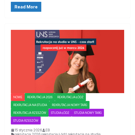
Read More
NOWE
REKRUTACJA 2026
REKRUTACJA ŁÓDŹ
REKRUTACJA NA STUDIA
REKRUTACJA NOWY TARG
REKRUTACJA RZESZÓW
STUDIA ŁÓDŹ
STUDIA NOWY TARG
STUDIA RZESZÓW
15 stycznia 2026
EB
rekrutacja 2026
,
rekrutacja Łódź
,
rekrutacja na studia
,