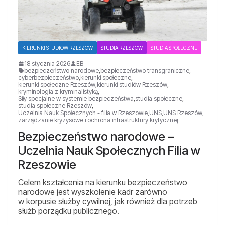
KIERUNKI STUDIÓW RZESZÓW
STUDIA RZESZÓW
STUDIA SPOŁECZNE
18 stycznia 2026
EB
bezpieczeństwo narodowe
,
bezpieczeństwo transgraniczne
,
cyberbezpieczeństwo
,
kierunki społeczne
,
kierunki społeczne Rzeszów
,
kierunki studiów Rzeszów
,
kryminologia z kryminalistyką
,
Siły specjalne w systemie bezpieczeństwa
,
studia społeczne
,
studia społeczne Rzeszów
,
Uczelnia Nauk Społecznych - filia w Rzeszowie
,
UNS
,
UNS Rzeszów
,
zarządzanie kryzysowe i ochrona infrastruktury krytycznej
Bezpieczeństwo narodowe –
Uczelnia Nauk Społecznych Filia w
Rzeszowie
Celem kształcenia na kierunku bezpieczeństwo
narodowe jest wyszkolenie kadr zarówno
w korpusie służby cywilnej, jak również dla potrzeb
służb porządku publicznego.