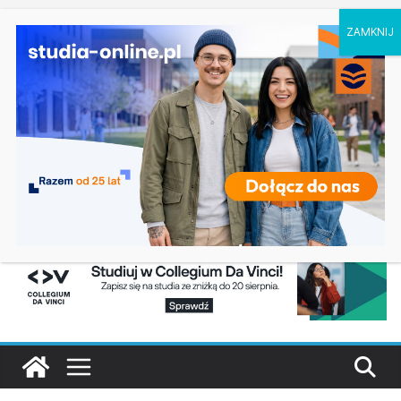
piątek, 7 sierpnia, 2026
Ostatnie
Oceanotechnika w Szczecinie
wpisy:
Dodatkowa rekrutacja na studia na UJD –
Uniwersytet Jana Długosza w Częstochowie
Biotechnologia – Uniwersytet Przyrodniczy w
Poznaniu
Zarządzanie w turystyce w Katowicach
Turystyka – Uniwersytet Wrocławski