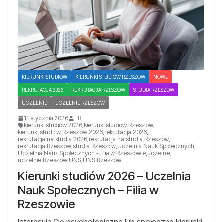
KIERUNKI STUDIÓW
KIERUNKI STUDIÓW RZESZÓW
NOWE
REKRUTACJA 2026
REKRUTACJA RZESZÓW
STUDIA RZESZÓW
UCZELNIE
UCZELNIE RZESZÓW
11 stycznia 2026
EB
kierunki studiów 2026
,
kierunki studiów Rzeszów
,
kierunki studiów Rzeszów 2026
,
rekrutacja 2026
,
rekrutacja na studia 2026
,
rekrutacja na studia Rzeszów
,
rekrutacja Rzeszów
,
studia Rzeszów
,
Uczelnia Nauk Społecznych
,
Uczelnia Nauk Społecznych - filia w Rzeszowie
,
uczelnie
,
uczelnie Rzeszów
,
UNS
,
UNS Rzeszów
Kierunki studiów 2026 – Uczelnia
Nauk Społecznych – Filia w
Rzeszowie
Interesują Cię psychologiczne lub społeczne kierunki