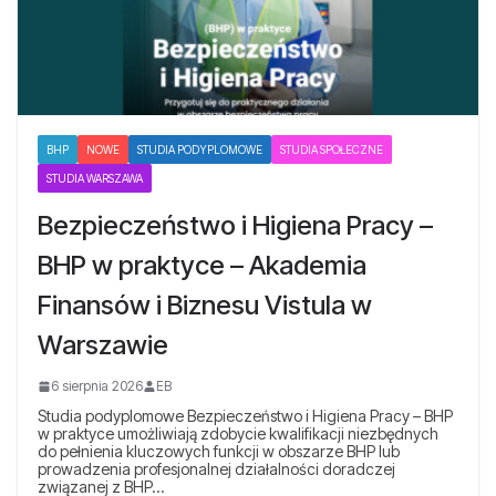
BHP
NOWE
STUDIA PODYPLOMOWE
STUDIA SPOŁECZNE
STUDIA WARSZAWA
Bezpieczeństwo i Higiena Pracy –
BHP w praktyce – Akademia
Finansów i Biznesu Vistula w
Warszawie
6 sierpnia 2026
EB
Studia podyplomowe Bezpieczeństwo i Higiena Pracy – BHP
w praktyce umożliwiają zdobycie kwalifikacji niezbędnych
do pełnienia kluczowych funkcji w obszarze BHP lub
prowadzenia profesjonalnej działalności doradczej
związanej z BHP…