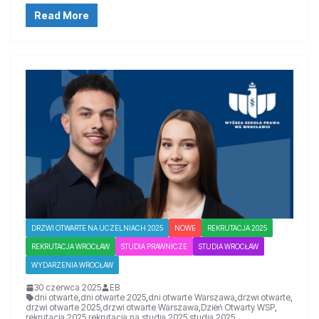
Read More
DRZWI OTWARTE NA UCZELNIACH 2025
NOWE
REKRUTACJA 2025
REKRUTACJA WROCŁAW
STUDIA PRAWNICZE
STUDIA WROCŁAW
WYDARZENIA WROCŁAW
30 czerwca 2025
EB
dni otwarte
,
dni otwarte 2025
,
dni otwarte Warszawa
,
drzwi otwarte
,
drzwi otwarte 2025
,
drzwi otwarte Warszawa
,
Dzień Otwarty WSP
,
rekrutacja 2025
,
rekrutacja na studia 2025
,
studia 2025
,