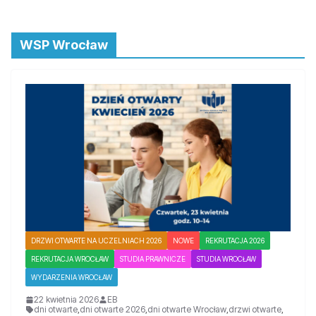
WSP Wrocław
DRZWI OTWARTE NA UCZELNIACH 2026
NOWE
REKRUTACJA 2026
REKRUTACJA WROCŁAW
STUDIA PRAWNICZE
STUDIA WROCŁAW
WYDARZENIA WROCŁAW
22 kwietnia 2026
EB
dni otwarte
,
dni otwarte 2026
,
dni otwarte Wrocław
,
drzwi otwarte
,