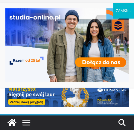
piątek, 7 sierpnia, 2026
Ostatnie
Oceanotechnika w Szczecinie
wpisy:
Dodatkowa rekrutacja na studia na UJD –
Uniwersytet Jana Długosza w Częstochowie
Biotechnologia – Uniwersytet Przyrodniczy w
Poznaniu
Zarządzanie w turystyce w Katowicach
Turystyka – Uniwersytet Wrocławski