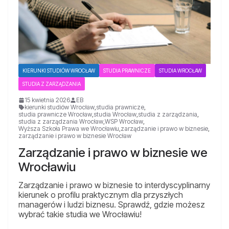
KIERUNKI STUDIÓW WROCŁAW
STUDIA PRAWNICZE
STUDIA WROCŁAW
STUDIA Z ZARZĄDZANIA
15 kwietnia 2026
EB
kierunki studiów Wrocław
,
studia prawnicze
,
studia prawnicze Wrocław
,
studia Wrocław
,
studia z zarządzania
,
studia z zarządzania Wrocław
,
WSP Wrocław
,
Wyższa Szkoła Prawa we Wrocławiu
,
zarządzanie i prawo w biznesie
,
zarządzanie i prawo w biznesie Wrocław
Zarządzanie i prawo w biznesie we
Wrocławiu
Zarządzanie i prawo w biznesie to interdyscyplinarny
kierunek o profilu praktycznym dla przyszłych
managerów i ludzi biznesu. Sprawdź, gdzie możesz
wybrać takie studia we Wrocławiu!