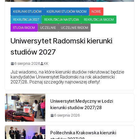
KIERUNKI STUDIÓW
KIERUNKI STUDIÓW RADOM
NOWE
REKRUTACJA 2027
REKRUTACJA NA STUDIA
REKRUTACJA RADOM
STUDIA RADOM
UCZELNIE
UCZELNIE RADOM
Uniwersytet Radomski kierunki
studiów 2027
6 sierpnia 2026
KK
Już wiadomo, na które kierunki studiów rekrutować będzie
kandydatów Uniwersytet Radomski na rok akademicki
2027/28. Poznaj szczegóły najnowszej oferty!
Uniwersytet Medyczny w Łodzi
kierunki studiów 2027/28
6 sierpnia 2026
Politechnika Krakowska kierunki