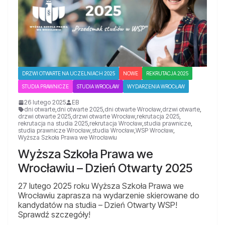
DRZWI OTWARTE NA UCZELNIACH 2025
NOWE
REKRUTACJA 2025
STUDIA PRAWNICZE
STUDIA WROCŁAW
WYDARZENIA WROCŁAW
26 lutego 2025
EB
dni otwarte
,
dni otwarte 2025
,
dni otwarte Wrocław
,
drzwi otwarte
,
drzwi otwarte 2025
,
drzwi otwarte Wrocław
,
rekrutacja 2025
,
rekrutacja na studia 2025
,
rekrutacja Wrocław
,
studia prawnicze
,
studia prawnicze Wrocław
,
studia Wrocław
,
WSP Wrocław
,
Wyższa Szkoła Prawa we Wrocławiu
Wyższa Szkoła Prawa we
Wrocławiu – Dzień Otwarty 2025
27 lutego 2025 roku Wyższa Szkoła Prawa we
Wrocławiu zaprasza na wydarzenie skierowane do
kandydatów na studia – Dzień Otwarty WSP!
Sprawdź szczegóły!