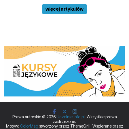
więcej artykułów
Prawa autorskie © 2026
Uczelnie.info.pl
. Wszystkie prawa
zastrzeżone.
Motyw:
ColorMag
stworzony przez ThemeGrill. Wspierane przez