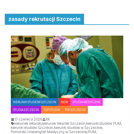
zasady rekrutacji Szczecin
KIERUNKI STUDIÓW SZCZECIN
NEW
STUDIA MEDYCZNE
STUDIA SZCZECIN
TOP STUDIA
TOP SZCZECIN
17 czerwca 2026
KK
kierunek lekarski
,
kierunek lekarski Szczecin
,
kierunki studiów PUM
,
kierunki studiów Szczecin
,
kierunki studiów w Szczecinie
,
Pomorski Uniwersytet Medyczny w Szczecinie
,
PUM
,