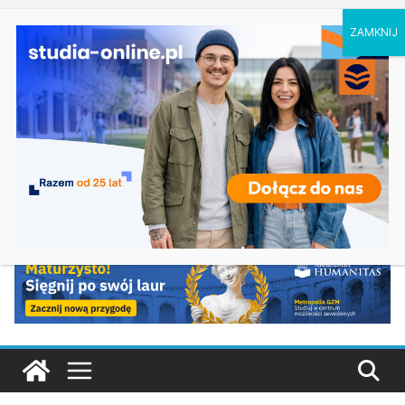
piątek, 7 sierpnia, 2026
Ostatnie
Psychologia – Akademia Podlaska w Białymstoku
wpisy:
Oceanotechnika w Szczecinie
Dziennikarstwo, media i projektowanie
komunikacji w Łodzi
Matematyka – Uniwersytet Gdański
Żywienie człowieka i ocena żywności w
Warszawie