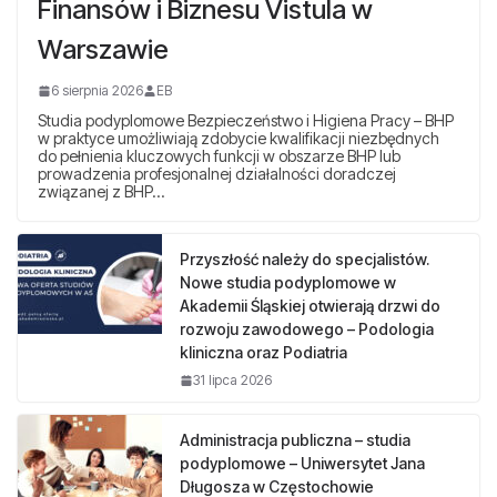
Finansów i Biznesu Vistula w
Warszawie
6 sierpnia 2026
EB
Studia podyplomowe Bezpieczeństwo i Higiena Pracy – BHP
w praktyce umożliwiają zdobycie kwalifikacji niezbędnych
do pełnienia kluczowych funkcji w obszarze BHP lub
prowadzenia profesjonalnej działalności doradczej
związanej z BHP…
Przyszłość należy do specjalistów.
Nowe studia podyplomowe w
Akademii Śląskiej otwierają drzwi do
rozwoju zawodowego – Podologia
kliniczna oraz Podiatria
31 lipca 2026
Administracja publiczna – studia
podyplomowe – Uniwersytet Jana
Długosza w Częstochowie