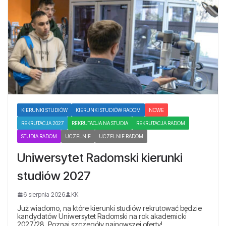
KIERUNKI STUDIÓW
KIERUNKI STUDIÓW RADOM
NOWE
REKRUTACJA 2027
REKRUTACJA NA STUDIA
REKRUTACJA RADOM
STUDIA RADOM
UCZELNIE
UCZELNIE RADOM
Uniwersytet Radomski kierunki
studiów 2027
6 sierpnia 2026
KK
Już wiadomo, na które kierunki studiów rekrutować będzie
kandydatów Uniwersytet Radomski na rok akademicki
2027/28. Poznaj szczegóły najnowszej oferty!