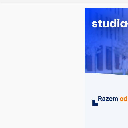
Bezpiecz
niedziela, 9 sierpnia, 2026
Ostatnie wpisy:
Studia śc
Technika 
Fizjoter
Psycholo
MIASTA
UCZELNIE
KIERUNKI