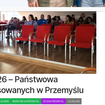
026 – Państwowa
sowanych w Przemyślu
JA 2026
REKRUTACJA PRZEMYŚL
STUDIA PRZEMYŚL
UCZELNIE