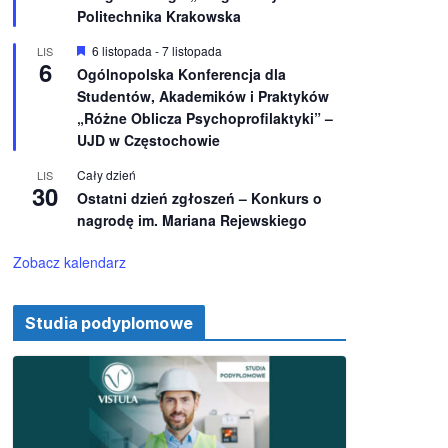
e
ż
Politechnika Krakowska
n
i
W
6 listopada
-
7 listopada
LIS
o
6
y
Ogólnopolska Konferencja dla
n
r
e
Studentów, Akademików i Praktyków
ó
ż
„Różne Oblicza Psychoprofilaktyki” –
n
UJD w Częstochowie
i
o
Cały dzień
LIS
n
30
e
Ostatni dzień zgłoszeń – Konkurs o
nagrodę im. Mariana Rejewskiego
Zobacz kalendarz
Studia podyplomowe