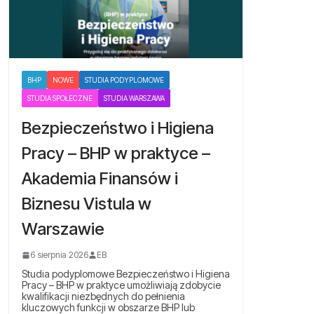
BHP
NOWE
STUDIA PODYPLOMOWE
STUDIA SPOŁECZNE
STUDIA WARSZAWA
Bezpieczeństwo i Higiena
Pracy – BHP w praktyce –
Akademia Finansów i
Biznesu Vistula w
Warszawie
6 sierpnia 2026
EB
Studia podyplomowe Bezpieczeństwo i Higiena
Pracy – BHP w praktyce umożliwiają zdobycie
kwalifikacji niezbędnych do pełnienia
kluczowych funkcji w obszarze BHP lub