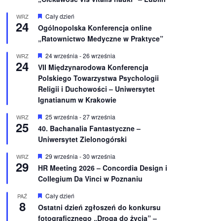
W
Cały dzień
WRZ
24
y
Ogólnopolska Konferencja online
r
„Ratownictwo Medyczne w Praktyce”
ó
ż
n
W
24 września
-
26 września
WRZ
24
i
y
VII Międzynarodowa Konferencja
o
r
Polskiego Towarzystwa Psychologii
n
ó
e
ż
Religii i Duchowości – Uniwersytet
n
Ignatianum w Krakowie
i
o
W
25 września
-
27 września
WRZ
n
25
y
e
40. Bachanalia Fantastyczne –
r
Uniwersytet Zielonogórski
ó
ż
n
W
29 września
-
30 września
WRZ
29
i
y
HR Meeting 2026 – Concordia Design i
o
r
Collegium Da Vinci w Poznaniu
n
ó
e
ż
n
W
Cały dzień
PAŹ
8
i
y
Ostatni dzień zgłoszeń do konkursu
o
r
fotograficznego „Droga do życia” –
n
ó