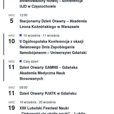
zrównoważony rozwój – konferencja
n
UJD w Częstochowie
i
o
12:00
WRZ
n
5
e
Stacjonarny Dzień Otwarty – Akademia
Leona Koźmińskiego w Warszawie
W
10 września
-
11 września
WRZ
10
y
II Ogólnopolska Konferencja z okazji
r
Światowego Dnia Zapobiegania
ó
ż
Samobójstwom – Uniwersytet Gdański
n
i
W
Cały dzień
WRZ
o
11
y
Dzień Otwarty GAMNS – Gdańska
n
r
e
Akademia Medyczna Nauk
ó
ż
Stosowanych
n
i
09:00
WRZ
o
11
Dzień Otwarty PJATK w Gdańsku
n
e
19 września
-
25 września
WRZ
19
XXII Lubelski Festiwal Nauki
„Ciekawość vis vitalis nauki” – Lublin