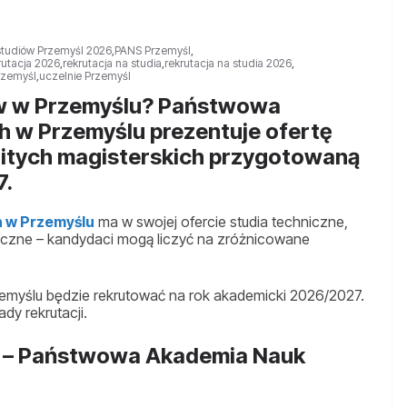
 studiów Przemyśl 2026
,
PANS Przemyśl
,
rutacja 2026
,
rekrutacja na studia
,
rekrutacja na studia 2026
,
rzemyśl
,
uczelnie Przemyśl
ów w Przemyślu? Państwowa
 w Przemyślu prezentuje ofertę
olitych magisterskich przygotowaną
7.
 w Przemyślu
ma w swojej ofercie studia techniczne,
yczne – kandydaci mogą liczyć na zróżnicowane
zemyślu będzie rekrutować na rok akademicki 2026/2027.
y rekrutacji.
7 – Państwowa Akademia Nauk