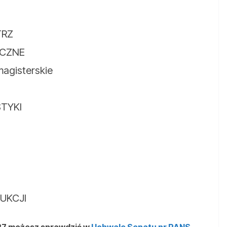
TRZ
ICZNE
magisterskie
STYKI
DUKCJI
27 możesz sprawdzić w
Uchwale Senatu nr PANS-