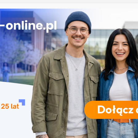
eństwo wewnętrzne w Kielcach
isłe w Opolu
rolnicza i agrotronika w Lublinie
apia we Włocławku
gia w biznesie w Szczecinie
RODZAJE STUDIÓW
REKRUTACJA
DRZWI OTWARTE
TO