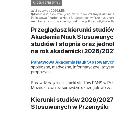
UCZELNIE PRZEMYŚL
12 czerwca 2026
EB
kierunki studiów 2026
,
kierunki studiów Przemyśl
,
kierunki
Państwowa Akademia Nauk Stosowanych w Przemyślu
,
rek
rekrutacja na studia Przemyśl
,
rekrutacja Przemyśl
,
studia P
Przeglądasz kierunki studi
Akademia Nauk Stosowanych
studiów I stopnia oraz jedn
na rok akademicki 2026/202
Państwowa Akademia Nauk Stosowanych
społeczne, medyczne, informatyczne, artyst
propozycje.
Sprawdź na jakie kierunki studiów PANS w Pr
Możesz również sprawdzić szczegółowe zasad
Kierunki studiów 2026/202
Stosowanych w Przemyślu