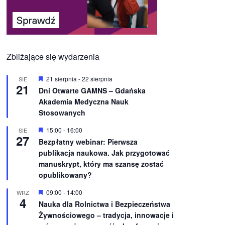
Zbliżające się wydarzenia
W
21 sierpnia
-
22 sierpnia
SIE
21
y
Dni Otwarte GAMNS – Gdańska
r
Akademia Medyczna Nauk
ó
ż
Stosowanych
n
i
W
15:00
-
16:00
SIE
o
27
y
Bezpłatny webinar: Pierwsza
n
r
e
publikacja naukowa. Jak przygotować
ó
ż
manuskrypt, który ma szansę zostać
n
opublikowany?
i
o
W
09:00
-
14:00
WRZ
n
4
y
e
Nauka dla Rolnictwa i Bezpieczeństwa
r
Żywnościowego – tradycja, innowacje i
ó
ż