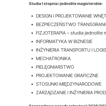
Studia I stopnia i jednolite magisterskie:
DESIGN I PROJEKTOWANIE WNĘ
BEZPIECZEŃSTWO TRANSGRAN
FIZJOTERAPIA – studia jednolite 
INFORMATYKA W BIZNESIE
INŻYNIERIA TRANSPORTU I LOGI
MECHATRONIKA
PIELĘGNIARSTWO
PROJEKTOWANIE GRAFICZNE
STOSUNKI MIĘDZYNARODOWE
ZARZĄDZANIE I INŻYNIERIA PRO
Szczegółowe zasady rekrutacji 2026/20