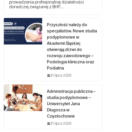
prowadzenia profesjonalnej działalności
doradczej związanej z BHP…
Przyszłość należy do
specjalistów. Nowe studia
podyplomowe w
Akademii Śląskiej
otwierają drzwi do
rozwoju zawodowego –
Podologia kliniczna oraz
Podiatria
31 lipca 2026
Administracja publiczna –
studia podyplomowe –
Uniwersytet Jana
Długosza w
Częstochowie
31 lipca 2026