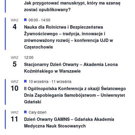
Jak przygotować manuskrypt, który ma szansę
n
ó
e
ż
zostać opublikowany?
n
i
W
09:00
-
14:00
WRZ
o
4
y
Nauka dla Rolnictwa i Bezpieczeństwa
n
r
e
Żywnościowego – tradycja, innowacje i
ó
ż
zrównoważony rozwój – konferencja UJD w
n
Częstochowie
i
o
12:00
WRZ
n
5
e
Stacjonarny Dzień Otwarty – Akademia Leona
Koźmińskiego w Warszawie
W
10 września
-
11 września
WRZ
10
y
II Ogólnopolska Konferencja z okazji Światowego
r
Dnia Zapobiegania Samobójstwom – Uniwersytet
ó
ż
Gdański
n
i
W
Cały dzień
WRZ
o
11
y
Dzień Otwarty GAMNS – Gdańska Akademia
n
r
e
Medyczna Nauk Stosowanych
ó
ż