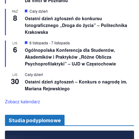
Da Vinci w Poznaniu
n
ó
e
ż
n
W
Cały dzień
PAŹ
8
i
y
Ostatni dzień zgłoszeń do konkursu
o
r
fotograficznego „Droga do życia” – Politechnika
n
ó
e
ż
Krakowska
n
i
W
6 listopada
-
7 listopada
LIS
o
6
y
Ogólnopolska Konferencja dla Studentów,
n
r
e
Akademików i Praktyków „Różne Oblicza
ó
ż
Psychoprofilaktyki” – UJD w Częstochowie
n
i
Cały dzień
LIS
o
30
Ostatni dzień zgłoszeń – Konkurs o nagrodę im.
n
e
Mariana Rejewskiego
Zobacz kalendarz
Studia podyplomowe