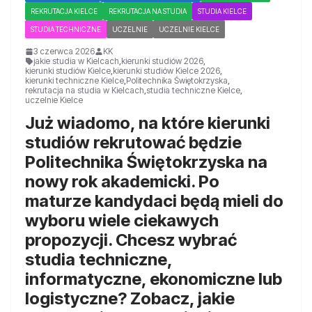
REKRUTACJA KIELCE
REKRUTACJA NA STUDIA
STUDIA KIELCE
STUDIA TECHNICZNE
UCZELNIE
UCZELNIE KIELCE
3 czerwca 2026
KK
jakie studia w Kielcach
,
kierunki studiów 2026
,
kierunki studiów Kielce
,
kierunki studiów Kielce 2026
,
kierunki techniczne Kielce
,
Politechnika Świętokrzyska
,
rekrutacja na studia w Kielcach
,
studia techniczne Kielce
,
uczelnie Kielce
Już wiadomo, na które kierunki
studiów rekrutować będzie
Politechnika Świętokrzyska na
nowy rok akademicki. Po
maturze kandydaci będą mieli do
wyboru wiele ciekawych
propozycji. Chcesz wybrać
studia techniczne,
informatyczne, ekonomiczne lub
logistyczne? Zobacz, jakie