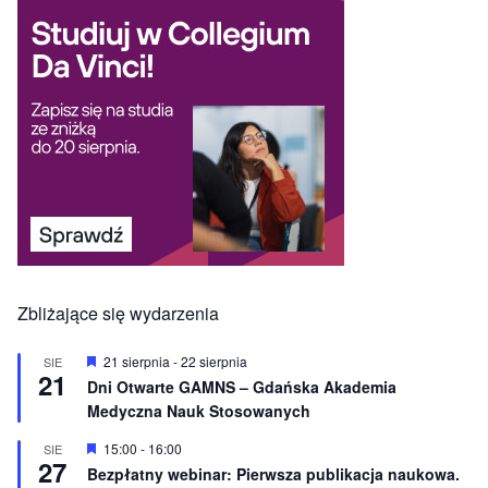
Zbliżające się wydarzenia
W
21 sierpnia
-
22 sierpnia
SIE
21
y
Dni Otwarte GAMNS – Gdańska Akademia
r
Medyczna Nauk Stosowanych
ó
ż
n
W
15:00
-
16:00
SIE
27
i
y
Bezpłatny webinar: Pierwsza publikacja naukowa.
o
r