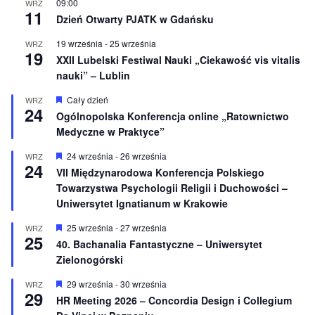
n
09:00
WRZ
11
i
Dzień Otwarty PJATK w Gdańsku
o
n
19 września
-
25 września
WRZ
e
19
XXII Lubelski Festiwal Nauki „Ciekawość vis vitalis
nauki” – Lublin
W
Cały dzień
WRZ
24
y
Ogólnopolska Konferencja online „Ratownictwo
r
Medyczne w Praktyce”
ó
ż
n
W
24 września
-
26 września
WRZ
24
i
y
VII Międzynarodowa Konferencja Polskiego
o
r
Towarzystwa Psychologii Religii i Duchowości –
n
ó
e
ż
Uniwersytet Ignatianum w Krakowie
n
i
W
25 września
-
27 września
WRZ
o
25
y
40. Bachanalia Fantastyczne – Uniwersytet
n
r
e
Zielonogórski
ó
ż
n
W
29 września
-
30 września
WRZ
29
i
y
HR Meeting 2026 – Concordia Design i Collegium
o
r