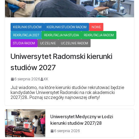
KIERUNKI STUDIÓW
KIERUNKI STUDIÓW RADOM
NOWE
REKRUTACJA 2027
REKRUTACJA NA STUDIA
REKRUTACJA RADOM
STUDIA RADOM
UCZELNIE
UCZELNIE RADOM
Uniwersytet Radomski kierunki
studiów 2027
6 sierpnia 2026
KK
Już wiadomo, na które kierunki studiów rekrutować będzie
kandydatów Uniwersytet Radomski na rok akademicki
2027/28. Poznaj szczegóły najnowszej oferty!
Uniwersytet Medyczny w Łodzi
kierunki studiów 2027/28
6 sierpnia 2026