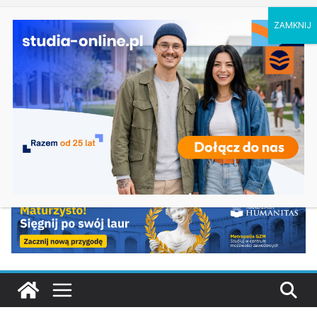
czwartek, 6 sierpnia, 2026
Ostatnie
Prawo w Łomży
wpisy:
Pedagogika przedszkolna i wczesnoszkolna w
Skierniewicach
Kosmetologia w Opolu
Logistyka – studia inżynierskie na Uniwersytecie
Szczecińskim
Elektroniczne przetwarzanie informacji w
Krakowie