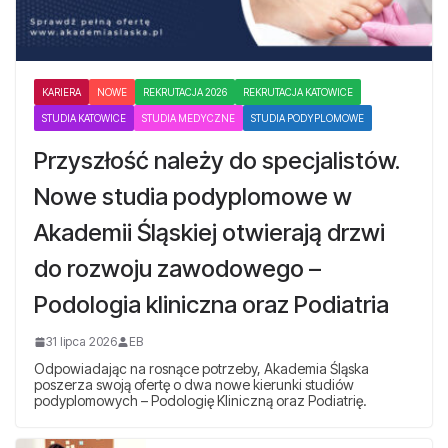
KARIERA
NOWE
REKRUTACJA 2026
REKRUTACJA KATOWICE
STUDIA KATOWICE
STUDIA MEDYCZNE
STUDIA PODYPLOMOWE
Przyszłość należy do specjalistów.
Nowe studia podyplomowe w
Akademii Śląskiej otwierają drzwi
do rozwoju zawodowego –
Podologia kliniczna oraz Podiatria
31 lipca 2026
EB
Odpowiadając na rosnące potrzeby, Akademia Śląska
poszerza swoją ofertę o dwa nowe kierunki studiów
podyplomowych – Podologię Kliniczną oraz Podiatrię.