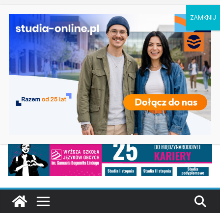
czwartek, 6 sierpnia, 2026
Ostatnie
Prawo w Łomży
wpisy:
Pedagogika przedszkolna i wczesnoszkolna w
Skierniewicach
Kosmetologia w Opolu
Logistyka – studia inżynierskie na Uniwersytecie
Szczecińskim
Elektroniczne przetwarzanie informacji w
Krakowie