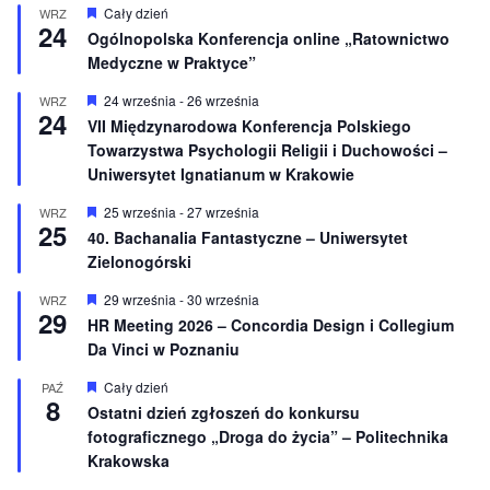
W
Cały dzień
WRZ
24
y
Ogólnopolska Konferencja online „Ratownictwo
r
Medyczne w Praktyce”
ó
ż
n
W
24 września
-
26 września
WRZ
24
i
y
VII Międzynarodowa Konferencja Polskiego
o
r
Towarzystwa Psychologii Religii i Duchowości –
n
ó
e
ż
Uniwersytet Ignatianum w Krakowie
n
i
W
25 września
-
27 września
WRZ
o
25
y
40. Bachanalia Fantastyczne – Uniwersytet
n
r
e
Zielonogórski
ó
ż
n
W
29 września
-
30 września
WRZ
29
i
y
HR Meeting 2026 – Concordia Design i Collegium
o
r
Da Vinci w Poznaniu
n
ó
e
ż
n
W
Cały dzień
PAŹ
8
i
y
Ostatni dzień zgłoszeń do konkursu
o
r
fotograficznego „Droga do życia” – Politechnika
n
ó
e
ż
Krakowska
n