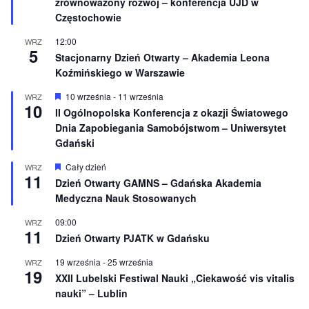
zrównoważony rozwój – konferencja UJD w
n
Częstochowie
i
o
12:00
WRZ
n
5
e
Stacjonarny Dzień Otwarty – Akademia Leona
Koźmińskiego w Warszawie
W
10 września
-
11 września
WRZ
10
y
II Ogólnopolska Konferencja z okazji Światowego
r
Dnia Zapobiegania Samobójstwom – Uniwersytet
ó
ż
Gdański
n
i
W
Cały dzień
WRZ
o
11
y
Dzień Otwarty GAMNS – Gdańska Akademia
n
r
e
Medyczna Nauk Stosowanych
ó
ż
n
09:00
WRZ
11
i
Dzień Otwarty PJATK w Gdańsku
o
n
19 września
-
25 września
WRZ
e
19
XXII Lubelski Festiwal Nauki „Ciekawość vis vitalis
nauki” – Lublin