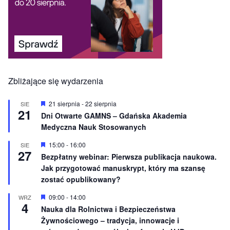
Zbliżające się wydarzenia
W
21 sierpnia
-
22 sierpnia
SIE
21
y
Dni Otwarte GAMNS – Gdańska Akademia
r
Medyczna Nauk Stosowanych
ó
ż
n
W
15:00
-
16:00
SIE
27
i
y
Bezpłatny webinar: Pierwsza publikacja naukowa.
o
r
Jak przygotować manuskrypt, który ma szansę
n
ó
e
ż
zostać opublikowany?
n
i
W
09:00
-
14:00
WRZ
o
4
y
Nauka dla Rolnictwa i Bezpieczeństwa
n
r
e
Żywnościowego – tradycja, innowacje i
ó
ż