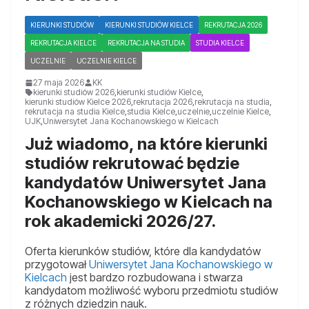
KIERUNKI STUDIÓW
KIERUNKI STUDIÓW KIELCE
REKRUTACJA 2026
REKRUTACJA KIELCE
REKRUTACJA NA STUDIA
STUDIA KIELCE
UCZELNIE
UCZELNIE KIELCE
27 maja 2026
KK
kierunki studiów 2026
,
kierunki studiów Kielce
,
kierunki studiów Kielce 2026
,
rekrutacja 2026
,
rekrutacja na studia
,
rekrutacja na studia Kielce
,
studia Kielce
,
uczelnie
,
uczelnie Kielce
,
UJK
,
Uniwersytet Jana Kochanowskiego w Kielcach
Już wiadomo, na które kierunki
studiów rekrutować będzie
kandydatów Uniwersytet Jana
Kochanowskiego w Kielcach na
rok akademicki 2026/27.
Oferta kierunków studiów, które dla kandydatów
przygotował
Uniwersytet Jana Kochanowskiego w
Kielcach
jest bardzo rozbudowana i stwarza
kandydatom możliwość wyboru przedmiotu studiów
z różnych dziedzin nauk.