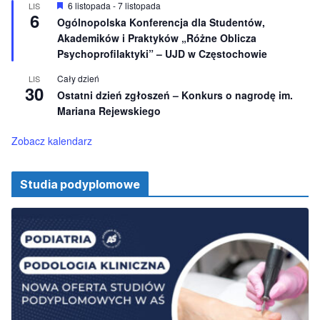
i
W
6 listopada
-
7 listopada
LIS
o
6
y
Ogólnopolska Konferencja dla Studentów,
n
r
e
Akademików i Praktyków „Różne Oblicza
ó
ż
Psychoprofilaktyki” – UJD w Częstochowie
n
i
Cały dzień
LIS
o
30
Ostatni dzień zgłoszeń – Konkurs o nagrodę im.
n
e
Mariana Rejewskiego
Zobacz kalendarz
Studia podyplomowe