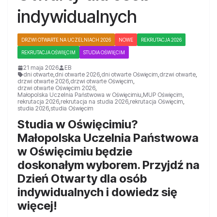
indywidualnych
DRZWI OTWARTE NA UCZELNIACH 2026
NOWE
REKRUTACJA 2026
REKRUTACJA OŚWIĘCIM
STUDIA OŚWIĘCIM
21 maja 2026
EB
dni otwarte
,
dni otwarte 2026
,
dni otwarte Oświęcim
,
drzwi otwarte
,
drzwi otwarte 2026
,
drzwi otwarte Oświęcim
,
drzwi otwarte Oświęcim 2026
,
Małopolska Uczelnia Państwowa w Oświęcimiu
,
MUP Oświęcim
,
rekrutacja 2026
,
rekrutacja na studia 2026
,
rekrutacja Oświęcim
,
studia 2026
,
studia Oświęcim
Studia w Oświęcimiu?
Małopolska Uczelnia Państwowa
w Oświęcimiu będzie
doskonałym wyborem. Przyjdź na
Dzień Otwarty dla osób
indywidualnych i dowiedz się
więcej!