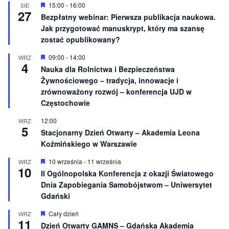
n
W
15:00
-
16:00
SIE
27
i
y
Bezpłatny webinar: Pierwsza publikacja naukowa.
o
r
Jak przygotować manuskrypt, który ma szansę
n
ó
e
ż
zostać opublikowany?
n
i
W
09:00
-
14:00
WRZ
o
4
y
Nauka dla Rolnictwa i Bezpieczeństwa
n
r
e
Żywnościowego – tradycja, innowacje i
ó
ż
zrównoważony rozwój – konferencja UJD w
n
Częstochowie
i
o
12:00
WRZ
n
5
e
Stacjonarny Dzień Otwarty – Akademia Leona
Koźmińskiego w Warszawie
W
10 września
-
11 września
WRZ
10
y
II Ogólnopolska Konferencja z okazji Światowego
r
Dnia Zapobiegania Samobójstwom – Uniwersytet
ó
ż
Gdański
n
i
W
Cały dzień
WRZ
o
11
y
Dzień Otwarty GAMNS – Gdańska Akademia
n