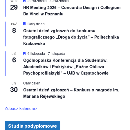
n
W
29 września
-
30 września
WRZ
29
i
y
HR Meeting 2026 – Concordia Design i Collegium
o
r
Da Vinci w Poznaniu
n
ó
e
ż
n
W
Cały dzień
PAŹ
8
i
y
Ostatni dzień zgłoszeń do konkursu
o
r
fotograficznego „Droga do życia” – Politechnika
n
ó
e
ż
Krakowska
n
i
W
6 listopada
-
7 listopada
LIS
o
6
y
Ogólnopolska Konferencja dla Studentów,
n
r
e
Akademików i Praktyków „Różne Oblicza
ó
ż
Psychoprofilaktyki” – UJD w Częstochowie
n
i
Cały dzień
LIS
o
30
Ostatni dzień zgłoszeń – Konkurs o nagrodę im.
n
e
Mariana Rejewskiego
Zobacz kalendarz
Studia podyplomowe