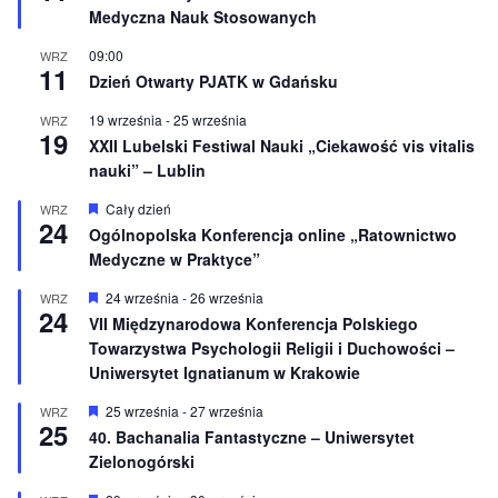
r
e
Medyczna Nauk Stosowanych
ó
ż
n
09:00
WRZ
11
i
Dzień Otwarty PJATK w Gdańsku
o
n
19 września
-
25 września
WRZ
e
19
XXII Lubelski Festiwal Nauki „Ciekawość vis vitalis
nauki” – Lublin
W
Cały dzień
WRZ
24
y
Ogólnopolska Konferencja online „Ratownictwo
r
Medyczne w Praktyce”
ó
ż
n
W
24 września
-
26 września
WRZ
24
i
y
VII Międzynarodowa Konferencja Polskiego
o
r
Towarzystwa Psychologii Religii i Duchowości –
n
ó
e
ż
Uniwersytet Ignatianum w Krakowie
n
i
W
25 września
-
27 września
WRZ
o
25
y
40. Bachanalia Fantastyczne – Uniwersytet
n
r
e
Zielonogórski
ó
ż