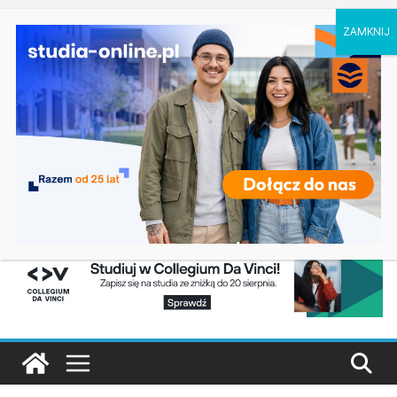
piątek, 7 sierpnia, 2026
Ostatnie
Prawo w Łomży
wpisy:
Pedagogika przedszkolna i wczesnoszkolna w
Skierniewicach
Kosmetologia w Opolu
Logistyka – studia inżynierskie na Uniwersytecie
Szczecińskim
Elektroniczne przetwarzanie informacji w
Krakowie