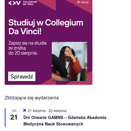
Zbliżające się wydarzenia
W
21 sierpnia
-
22 sierpnia
SIE
21
y
Dni Otwarte GAMNS – Gdańska Akademia
r
Medyczna Nauk Stosowanych
ó
ż