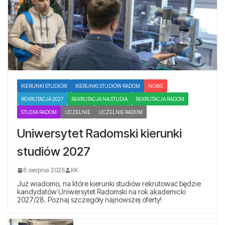
KIERUNKI STUDIÓW
KIERUNKI STUDIÓW RADOM
NOWE
REKRUTACJA 2027
REKRUTACJA NA STUDIA
REKRUTACJA RADOM
STUDIA RADOM
UCZELNIE
UCZELNIE RADOM
Uniwersytet Radomski kierunki
studiów 2027
6 sierpnia 2026
KK
Już wiadomo, na które kierunki studiów rekrutować będzie
kandydatów Uniwersytet Radomski na rok akademicki
2027/28. Poznaj szczegóły najnowszej oferty!