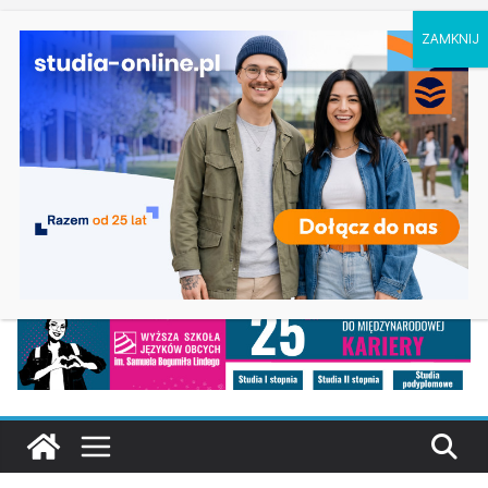
sobota, 8 sierpnia, 2026
Ostatnie
Filologia słowiańska w Krakowie
wpisy:
Studia historyczne w Łodzi
Analityka biznesowa i Data Science – Collegium
Da Vinci w Poznaniu
Chemia w Opolu
Biologia w Rzeszowie