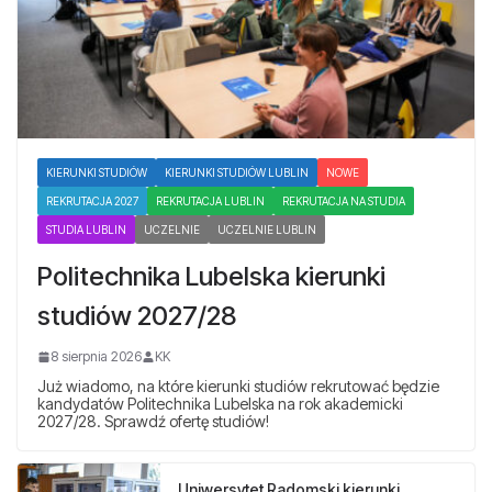
KIERUNKI STUDIÓW
KIERUNKI STUDIÓW LUBLIN
NOWE
REKRUTACJA 2027
REKRUTACJA LUBLIN
REKRUTACJA NA STUDIA
STUDIA LUBLIN
UCZELNIE
UCZELNIE LUBLIN
Politechnika Lubelska kierunki
studiów 2027/28
8 sierpnia 2026
KK
Już wiadomo, na które kierunki studiów rekrutować będzie
kandydatów Politechnika Lubelska na rok akademicki
2027/28. Sprawdź ofertę studiów!
Uniwersytet Radomski kierunki