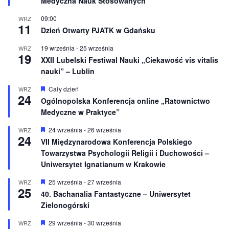
Medyczna Nauk Stosowanych
ó
ż
n
09:00
WRZ
11
i
Dzień Otwarty PJATK w Gdańsku
o
n
19 września
-
25 września
WRZ
e
19
XXII Lubelski Festiwal Nauki „Ciekawość vis vitalis
nauki” – Lublin
W
Cały dzień
WRZ
24
y
Ogólnopolska Konferencja online „Ratownictwo
r
Medyczne w Praktyce”
ó
ż
n
W
24 września
-
26 września
WRZ
24
i
y
VII Międzynarodowa Konferencja Polskiego
o
r
Towarzystwa Psychologii Religii i Duchowości –
n
ó
e
ż
Uniwersytet Ignatianum w Krakowie
n
i
W
25 września
-
27 września
WRZ
o
25
y
40. Bachanalia Fantastyczne – Uniwersytet
n
r
e
Zielonogórski
ó
ż
n
W
29 września
-
30 września
WRZ