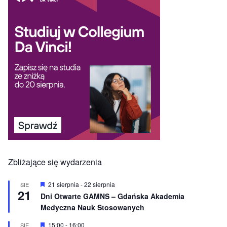
Zbliżające się wydarzenia
W
21 sierpnia
-
22 sierpnia
SIE
21
y
Dni Otwarte GAMNS – Gdańska Akademia
r
Medyczna Nauk Stosowanych
ó
ż
n
W
15:00
-
16:00
SIE