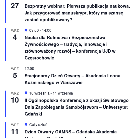
27
i
y
Bezpłatny webinar: Pierwsza publikacja naukowa.
o
r
Jak przygotować manuskrypt, który ma szansę
n
ó
e
ż
zostać opublikowany?
n
i
W
09:00
-
14:00
WRZ
o
4
y
Nauka dla Rolnictwa i Bezpieczeństwa
n
r
e
Żywnościowego – tradycja, innowacje i
ó
ż
zrównoważony rozwój – konferencja UJD w
n
Częstochowie
i
o
12:00
WRZ
n
5
e
Stacjonarny Dzień Otwarty – Akademia Leona
Koźmińskiego w Warszawie
W
10 września
-
11 września
WRZ
10
y
II Ogólnopolska Konferencja z okazji Światowego
r
Dnia Zapobiegania Samobójstwom – Uniwersytet
ó
ż
Gdański
n
i
W
Cały dzień
WRZ
o
11
y
Dzień Otwarty GAMNS – Gdańska Akademia
n
r
e