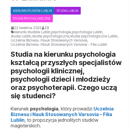
KIERUNKI STUDIÓW LUBLIN
STUDIA LUBLIN
STUDIA PSYCHOLOGICZNE
22 kwietnia 2025
EB
kierunki studiów Lublin
,
psychologia
,
psychologia Lublin
,
studia Lublin
,
studia psychologiczne
,
studia psychologiczne Lublin
,
Uczelnia Biznesu i Nauk Stosowanych Varsovia
,
Uczelnia Biznesu i Nauk Stosowanych Varsovia - Filia Lublin
Studia na kierunku psychologia
kształcą przyszłych specjalistów
psychologii klinicznej,
psychologii dzieci i młodzieży
oraz psychoterapii. Czego uczą
się studenci?
Kierunek
psychologia
, który prowadzi
Uczelnia
Biznesu i Nauk Stosowanych Varsovia – Filia
Lublin
, to propozycja jednolitych studiów
magisterskich.