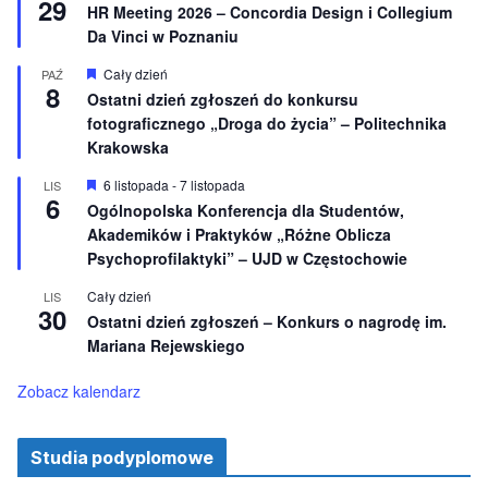
29
i
y
HR Meeting 2026 – Concordia Design i Collegium
o
r
Da Vinci w Poznaniu
n
ó
e
ż
n
W
Cały dzień
PAŹ
8
i
y
Ostatni dzień zgłoszeń do konkursu
o
r
fotograficznego „Droga do życia” – Politechnika
n
ó
e
ż
Krakowska
n
i
W
6 listopada
-
7 listopada
LIS
o
6
y
Ogólnopolska Konferencja dla Studentów,
n
r
e
Akademików i Praktyków „Różne Oblicza
ó
ż
Psychoprofilaktyki” – UJD w Częstochowie
n
i
Cały dzień
LIS
o
30
Ostatni dzień zgłoszeń – Konkurs o nagrodę im.
n
e
Mariana Rejewskiego
Zobacz kalendarz
Studia podyplomowe