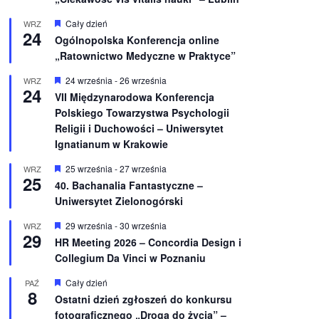
W
Cały dzień
WRZ
24
y
Ogólnopolska Konferencja online
r
„Ratownictwo Medyczne w Praktyce”
ó
ż
n
W
24 września
-
26 września
WRZ
24
i
y
VII Międzynarodowa Konferencja
o
r
Polskiego Towarzystwa Psychologii
n
ó
e
ż
Religii i Duchowości – Uniwersytet
n
Ignatianum w Krakowie
i
o
W
25 września
-
27 września
WRZ
n
25
y
e
40. Bachanalia Fantastyczne –
r
Uniwersytet Zielonogórski
ó
ż
n
W
29 września
-
30 września
WRZ
29
i
y
HR Meeting 2026 – Concordia Design i
o
r
Collegium Da Vinci w Poznaniu
n
ó
e
ż
n
W
Cały dzień
PAŹ
8
i
y
Ostatni dzień zgłoszeń do konkursu
o
r
fotograficznego „Droga do życia” –
n
ó