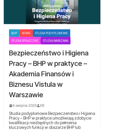
BHP
NOWE
STUDIA PODYPLOMOWE
STUDIA SPOŁECZNE
STUDIA WARSZAWA
Bezpieczeństwo i Higiena
Pracy – BHP w praktyce –
Akademia Finansów i
Biznesu Vistula w
Warszawie
6 sierpnia 2026
EB
Studia podyplomowe Bezpieczeństwo i Higiena
Pracy – BHP w praktyce umożliwiają zdobycie
kwalifikacji niezbędnych do pełnienia
kluczowych funkcji w obszarze BHP lub