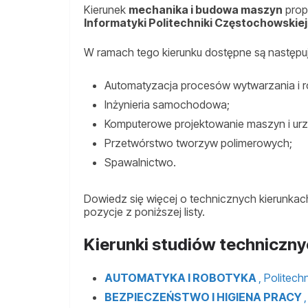
Kierunek
mechanika i budowa maszyn
prop
Informatyki Politechniki Częstochowskiej
W ramach tego kierunku dostępne są następ
Automatyzacja procesów wytwarzania i r
Inżynieria samochodowa;
Komputerowe projektowanie maszyn i ur
Przetwórstwo tworzyw polimerowych;
Spawalnictwo.
Dowiedz się więcej o technicznych kierunkac
pozycje z poniższej listy.
Kierunki studiów techniczn
AUTOMATYKA I ROBOTYKA
, Politec
BEZPIECZEŃSTWO I HIGIENA PRACY