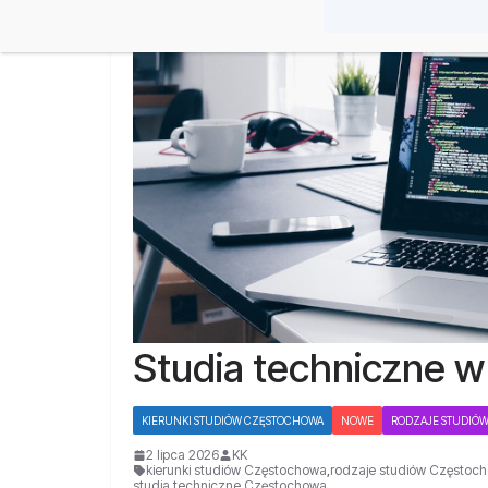
Studia techniczne 
KIERUNKI STUDIÓW CZĘSTOCHOWA
NOWE
RODZAJE STUDIÓ
2 lipca 2026
KK
kierunki studiów Częstochowa
,
rodzaje studiów Częstoc
studia techniczne Częstochowa