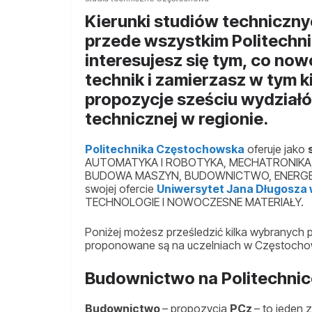
Kierunki studiów techniczn
przede wszystkim Politechn
interesujesz się tym, co no
technik i zamierzasz w tym k
propozycje sześciu wydziałów
technicznej w regionie.
Politechnika Częstochowska
oferuje jako
AUTOMATYKA I ROBOTYKA, MECHATRONIKA, 
BUDOWA MASZYN, BUDOWNICTWO, ENERGETYKA i 
swojej ofercie
Uniwersytet Jana Długosza
TECHNOLOGIE I NOWOCZESNE MATERIAŁY.
Poniżej możesz prześledzić kilka wybranych p
proponowane są na uczelniach w Częstocho
Budownictwo na Politechni
Budownictwo
– propozycja
PCz
– to jeden 