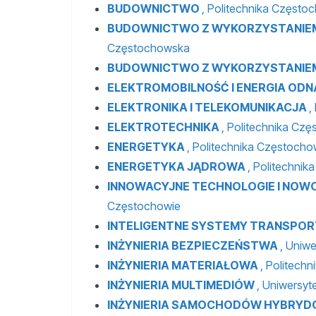
BUDOWNICTWO
, Politechnika Często
BUDOWNICTWO Z WYKORZYSTANIEM
Częstochowska
BUDOWNICTWO Z WYKORZYSTANIEM
ELEKTROMOBILNOŚĆ I ENERGIA OD
ELEKTRONIKA I TELEKOMUNIKACJA
,
ELEKTROTECHNIKA
, Politechnika Cz
ENERGETYKA
, Politechnika Częstoch
ENERGETYKA JĄDROWA
, Politechni
INNOWACYJNE TECHNOLOGIE I NOW
Częstochowie
INTELIGENTNE SYSTEMY TRANSPO
INŻYNIERIA BEZPIECZEŃSTWA
, Uniw
INŻYNIERIA MATERIAŁOWA
, Politech
INŻYNIERIA MULTIMEDIÓW
, Uniwersy
INŻYNIERIA SAMOCHODÓW HYBRYD