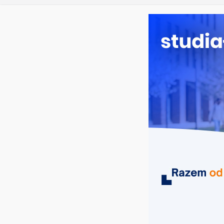
Filologia s
sobota, 8 sierpnia, 2026
Ostatnie wpisy:
Studia hist
Analityka b
Poznaniu
Chemia w O
Biologia w
MIASTA
UCZELNIE
KIERUNKI