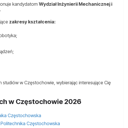
onuje kandydatom
Wydział Inżynierii Mechanicznej i
.
ujące
zakresy kształcenia:
obotyka;
ządzeń;
h studiów w Częstochowie, wybierając interesujące Cię
ych w Częstochowie 2026
hnika Częstochowska
, Politechnika Częstochowska