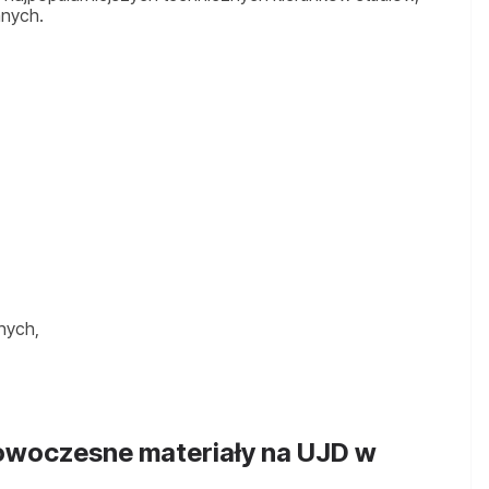
nych.
nych,
nowoczesne materiały na UJD w