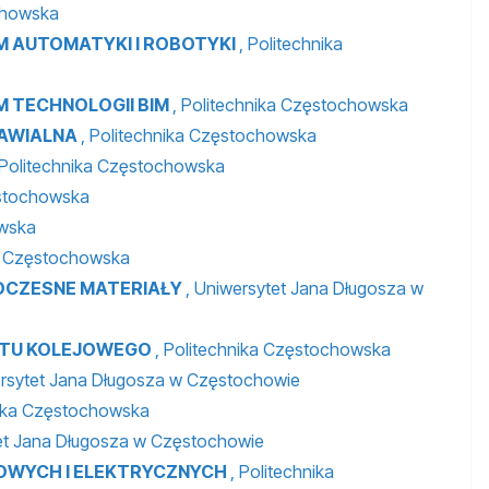
chowska
 AUTOMATYKI I ROBOTYKI
, Politechnika
 TECHNOLOGII BIM
, Politechnika Częstochowska
NAWIALNA
, Politechnika Częstochowska
 Politechnika Częstochowska
ęstochowska
owska
ka Częstochowska
OCZESNE MATERIAŁY
, Uniwersytet Jana Długosza w
RTU KOLEJOWEGO
, Politechnika Częstochowska
ersytet Jana Długosza w Częstochowie
nika Częstochowska
tet Jana Długosza w Częstochowie
OWYCH I ELEKTRYCZNYCH
, Politechnika