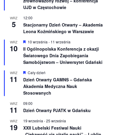
zrównoważony rozwój – konferencja
n
UJD w Częstochowie
i
o
12:00
WRZ
n
5
e
Stacjonarny Dzień Otwarty – Akademia
Leona Koźmińskiego w Warszawie
W
10 września
-
11 września
WRZ
10
y
II Ogólnopolska Konferencja z okazji
r
Światowego Dnia Zapobiegania
ó
ż
Samobójstwom – Uniwersytet Gdański
n
i
W
Cały dzień
WRZ
o
11
y
Dzień Otwarty GAMNS – Gdańska
n
r
e
Akademia Medyczna Nauk
ó
ż
Stosowanych
n
i
09:00
WRZ
o
11
Dzień Otwarty PJATK w Gdańsku
n
e
19 września
-
25 września
WRZ
19
XXII Lubelski Festiwal Nauki
„Ciekawość vis vitalis nauki” – Lublin