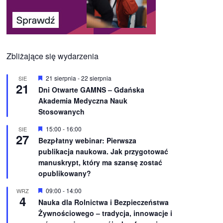
Zbliżające się wydarzenia
W
21 sierpnia
-
22 sierpnia
SIE
21
y
Dni Otwarte GAMNS – Gdańska
r
Akademia Medyczna Nauk
ó
ż
Stosowanych
n
i
W
15:00
-
16:00
SIE
o
27
y
Bezpłatny webinar: Pierwsza
n
r
e
publikacja naukowa. Jak przygotować
ó
ż
manuskrypt, który ma szansę zostać
n
opublikowany?
i
o
W
09:00
-
14:00
WRZ
n
4
y
e
Nauka dla Rolnictwa i Bezpieczeństwa
r
Żywnościowego – tradycja, innowacje i
ó
ż