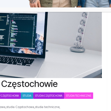
w Częstochowie
W CZĘSTOCHOWA
STUDIA
STUDIA CZĘSTOCHOWA
STUDIA TECHNICZNE
howa
,
studia Częstochowa
,
studia techniczne
,