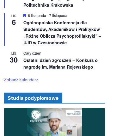
e
ż
Politechnika Krakowska
n
i
W
6 listopada
-
7 listopada
LIS
o
6
y
Ogólnopolska Konferencja dla
n
r
e
Studentów, Akademików i Praktyków
ó
ż
„Różne Oblicza Psychoprofilaktyki” –
n
UJD w Częstochowie
i
o
Cały dzień
LIS
n
30
e
Ostatni dzień zgłoszeń – Konkurs o
nagrodę im. Mariana Rejewskiego
Zobacz kalendarz
Studia podyplomowe