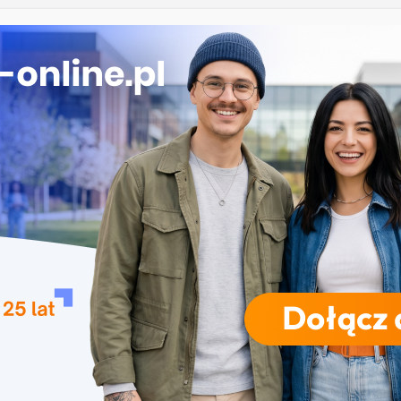
łowiańska w Krakowie
oryczne w Łodzi
iznesowa i Data Science – Collegium Da Vinci w
polu
 Rzeszowie
RODZAJE STUDIÓW
REKRUTACJA
DRZWI OTWARTE
TO