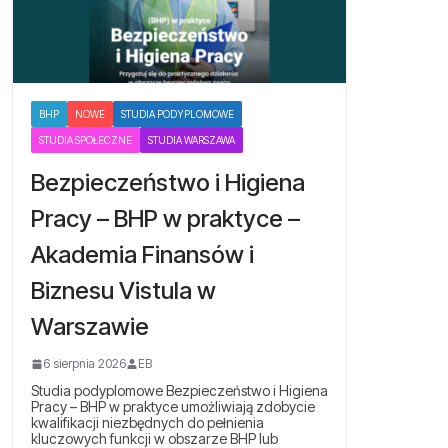
BHP
NOWE
STUDIA PODYPLOMOWE
STUDIA SPOŁECZNE
STUDIA WARSZAWA
Bezpieczeństwo i Higiena
Pracy – BHP w praktyce –
Akademia Finansów i
Biznesu Vistula w
Warszawie
6 sierpnia 2026
EB
Studia podyplomowe Bezpieczeństwo i Higiena
Pracy – BHP w praktyce umożliwiają zdobycie
kwalifikacji niezbędnych do pełnienia
kluczowych funkcji w obszarze BHP lub