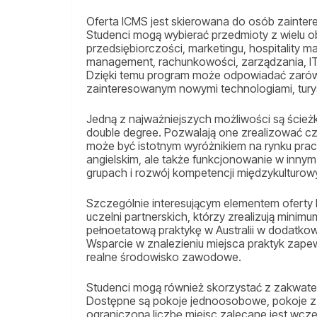
Oferta ICMS jest skierowana do osób zainte
Studenci mogą wybierać przedmioty z wielu 
przedsiębiorczości, marketingu, hospitality 
management, rachunkowości, zarządzania, IT, 
Dzięki temu program może odpowiadać zarów
zainteresowanym nowymi technologiami, turys
Jedną z najważniejszych możliwości są ścieżk
double degree. Pozwalają one zrealizować czę
może być istotnym wyróżnikiem na rynku prac
angielskim, ale także funkcjonowanie w inn
grupach i rozwój kompetencji międzykulturow
Szczególnie interesującym elementem oferty 
uczelni partnerskich, którzy zrealizują min
pełnoetatową praktykę w Australii w dodatk
Wsparcie w znalezieniu miejsca praktyk zape
realne środowisko zawodowe.
Studenci mogą również skorzystać z zakwate
Dostępne są pokoje jednoosobowe, pokoje z 
ograniczoną liczbę miejsc zalecane jest wcześ