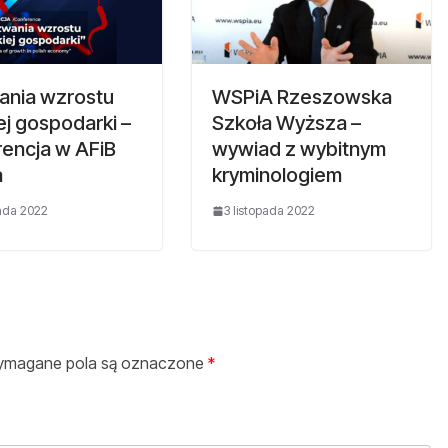
nia wzrostu
WSPiA Rzeszowska
ej gospodarki –
Szkoła Wyższa –
rencja w AFiB
wywiad z wybitnym
a
kryminologiem
pada 2022
3 listopada 2022
magane pola są oznaczone
*