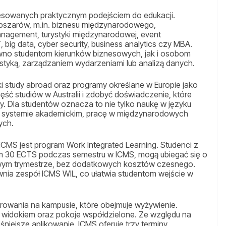
resowanych praktycznym podejściem do edukacji.
obszarów, m.in. biznesu międzynarodowego,
management, turystyki międzynarodowej, event
big data, cyber security, business analytics czy MBA.
no studentom kierunków biznesowych, jak i osobom
tyką, zarządzaniem wydarzeniami lub analizą danych.
i study abroad oraz programy określane w Europie jako
ść studiów w Australii i zdobyć doświadczenie, które
y. Dla studentów oznacza to nie tylko naukę w języku
ym systemie akademickim, pracę w międzynarodowych
ych.
ICMS jest program Work Integrated Learning. Studenci z
imum 30 ECTS podczas semestru w ICMS, mogą ubiegać się o
owym trymestrze, bez dodatkowych kosztów czesnego.
wnia zespół ICMS WIL, co ułatwia studentom wejście w
rowania na kampusie, które obejmuje wyżywienie.
widokiem oraz pokoje współdzielone. Ze względu na
niejsze aplikowanie. ICMS oferuje trzy terminy