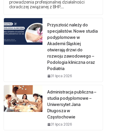
prowadzenia profesjonalnej działalności
doradczej związanej z BHP…
Przyszłość należy do
specjalistów. Nowe studia
podyplomowe w
Akademii Śląskiej
otwierają drzwi do
rozwoju zawodowego –
Podologia kliniczna oraz
Podiatria
31 lipca 2026
Administracja publiczna –
studia podyplomowe –
Uniwersytet Jana
Długosza w
Częstochowie
31 lipca 2026