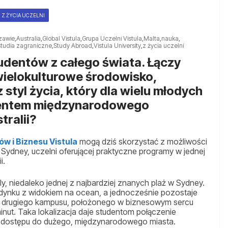
Z ŻYCIA UCZELNI
zawie
,
Australia
,
Global Vistula
,
Grupa Uczelni Vistula
,
Malta
,
nauka
,
studia zagraniczne
,
Study Abroad
,
Vistula University
,
z życia uczelni
tudentów z całego świata. Łączy
wielokulturowe środowisko,
styl życia, który dla wielu młodych
mentem międzynarodowego
tralii?
w i Biznesu Vistula
mogą dziś skorzystać z możliwości
 Sydney, uczelni oferującej praktyczne programy w jednej
i.
ly, niedaleko jednej z najbardziej znanych plaż w Sydney.
dynku z widokiem na ocean, a jednocześnie pozostaje
 drugiego kampusu, położonego w biznesowym sercu
ut. Taka lokalizacja daje studentom połączenie
i dostępu do dużego, międzynarodowego miasta.