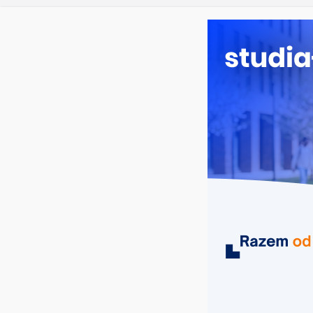
Chemia apli
piątek, 7 sierpnia, 2026
Ostatnie wpisy:
Uniwersytet 
2026/2027!
Uniwersytet
ewaluacji dz
Dodatkowa r
Długosza w 
Bezpłatny w
przygotować
opublikowan
MIASTA
UCZELNIE
KIERUNKI