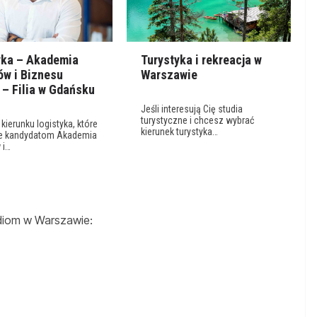
yka – Akademia
Turystyka i rekreacja w
ów i Biznesu
Warszawie
 – Filia w Gdańsku
Jeśli interesują Cię studia
turystyczne i chcesz wybrać
 kierunku logistyka, które
kierunek turystyka…
e kandydatom Akademia
 i…
udiom w Warszawie: