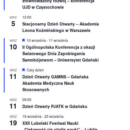
zrównoważony rozwój – konferencja
n
UJD w Częstochowie
i
o
12:00
WRZ
n
5
e
Stacjonarny Dzień Otwarty – Akademia
Leona Koźmińskiego w Warszawie
W
10 września
-
11 września
WRZ
10
y
II Ogólnopolska Konferencja z okazji
r
Światowego Dnia Zapobiegania
ó
ż
Samobójstwom – Uniwersytet Gdański
n
i
W
Cały dzień
WRZ
o
11
y
Dzień Otwarty GAMNS – Gdańska
n
r
e
Akademia Medyczna Nauk
ó
ż
Stosowanych
n
i
09:00
WRZ
o
11
Dzień Otwarty PJATK w Gdańsku
n
e
19 września
-
25 września
WRZ
19
XXII Lubelski Festiwal Nauki
„Ciekawość vis vitalis nauki” – Lublin