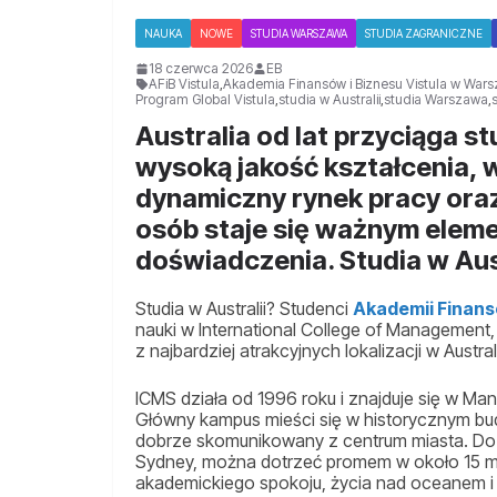
NAUKA
NOWE
STUDIA WARSZAWA
STUDIA ZAGRANICZNE
18 czerwca 2026
EB
AFiB Vistula
,
Akademia Finansów i Biznesu Vistula w Wars
Program Global Vistula
,
studia w Australii
,
studia Warszawa
,
Australia od lat przyciąga s
wysoką jakość kształcenia, 
dynamiczny rynek pracy oraz 
osób staje się ważnym ele
doświadczenia. Studia w Aus
Studia w Australii? Studenci
Akademii Finansó
nauki w International College of Management,
z najbardziej atrakcyjnych lokalizacji w Australi
ICMS działa od 1996 roku i znajduje się w Man
Główny kampus mieści się w historycznym bu
dobrze skomunikowany z centrum miasta. Do
Sydney, można dotrzeć promem w około 15 min
akademickiego spokoju, życia nad oceanem 