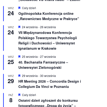
W
Cały dzień
WRZ
24
y
Ogólnopolska Konferencja online
r
„Ratownictwo Medyczne w Praktyce”
ó
ż
n
W
24 września
-
26 września
WRZ
24
i
y
VII Międzynarodowa Konferencja
o
r
Polskiego Towarzystwa Psychologii
n
ó
e
ż
Religii i Duchowości – Uniwersytet
n
Ignatianum w Krakowie
i
o
W
25 września
-
27 września
WRZ
n
25
y
e
40. Bachanalia Fantastyczne –
r
Uniwersytet Zielonogórski
ó
ż
n
W
29 września
-
30 września
WRZ
29
i
y
HR Meeting 2026 – Concordia Design i
o
r
Collegium Da Vinci w Poznaniu
n
ó
e
ż
n
W
Cały dzień
PAŹ
8
i
y
Ostatni dzień zgłoszeń do konkursu
o
r
fotograficznego „Droga do życia” –
n
ó