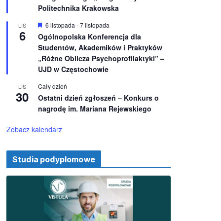
e
ż
Politechnika Krakowska
n
i
W
6 listopada
-
7 listopada
LIS
o
6
y
Ogólnopolska Konferencja dla
n
r
e
Studentów, Akademików i Praktyków
ó
ż
„Różne Oblicza Psychoprofilaktyki” –
n
UJD w Częstochowie
i
o
Cały dzień
LIS
n
30
e
Ostatni dzień zgłoszeń – Konkurs o
nagrodę im. Mariana Rejewskiego
Zobacz kalendarz
Studia podyplomowe