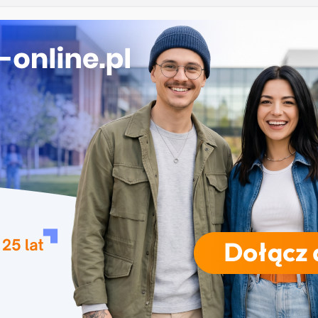
kacyjna w Poznaniu
Zielonogórski: Ruszył drugi nabór na studia
 Rolniczy w Krakowie: Znakomite wyniki URK w
iałalności naukowej
ekrutacja na studia na UJD – Uniwersytet Jana
Częstochowie
ebinar: Pierwsza publikacja naukowa. Jak
 manuskrypt, który ma szansę zostać
y?
RODZAJE STUDIÓW
REKRUTACJA
DRZWI OTWARTE
TO