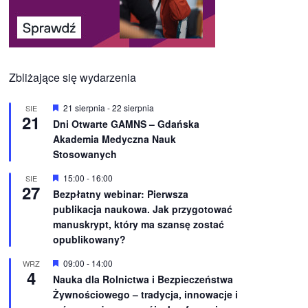
Zbliżające się wydarzenia
W
21 sierpnia
-
22 sierpnia
SIE
21
y
Dni Otwarte GAMNS – Gdańska
r
Akademia Medyczna Nauk
ó
ż
Stosowanych
n
i
W
15:00
-
16:00
SIE
o
27
y
Bezpłatny webinar: Pierwsza
n
r
e
publikacja naukowa. Jak przygotować
ó
ż
manuskrypt, który ma szansę zostać
n
opublikowany?
i
o
W
09:00
-
14:00
WRZ
n
4
y
e
Nauka dla Rolnictwa i Bezpieczeństwa
r
Żywnościowego – tradycja, innowacje i
ó
ż