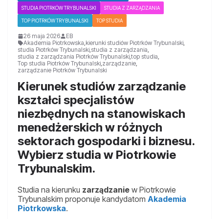
STUDIA PIOTRKÓW TRYBUNALSKI
STUDIA Z ZARZĄDZANIA
TOP PIOTRKÓW TRYBUNALSKI
TOP STUDIA
26 maja 2026
EB
Akademia Piotrkowska
,
kierunki studiów Piotrków Trybunalski
,
studia Piotrków Trybunalski
,
studia z zarządzania
,
studia z zarządzania Piotrków Trybunalski
,
top studia
,
Top studia Piotrków Trybunalski
,
zarządzanie
,
zarządzanie Piotrków Trybunalski
Kierunek studiów zarządzanie
kształci specjalistów
niezbędnych na stanowiskach
menedżerskich w różnych
sektorach gospodarki i biznesu.
Wybierz studia w Piotrkowie
Trybunalskim.
Studia na kierunku
zarządzanie
w Piotrkowie
Trybunalskim proponuje kandydatom
Akademia
Piotrkowska
.