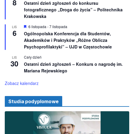
8
i
y
Ostatni dzień zgłoszeń do konkursu
o
r
fotograficznego „Droga do życia” – Politechnika
n
ó
e
ż
Krakowska
n
i
W
6 listopada
-
7 listopada
LIS
o
6
y
Ogólnopolska Konferencja dla Studentów,
n
r
e
Akademików i Praktyków „Różne Oblicza
ó
ż
Psychoprofilaktyki” – UJD w Częstochowie
n
i
Cały dzień
LIS
o
30
Ostatni dzień zgłoszeń – Konkurs o nagrodę im.
n
e
Mariana Rejewskiego
Zobacz kalendarz
Studia podyplomowe