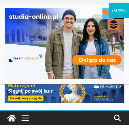
sobota, 8 sierpnia, 2026
Ostatnie
Dodatkowa rekrutacja na studia na UJD –
wpisy:
Uniwersytet Jana Długosza w Częstochowie
Biotechnologia – Uniwersytet Przyrodniczy w
Poznaniu
Zarządzanie w turystyce w Katowicach
Turystyka – Uniwersytet Wrocławski
Oceanotechnika w Szczecinie