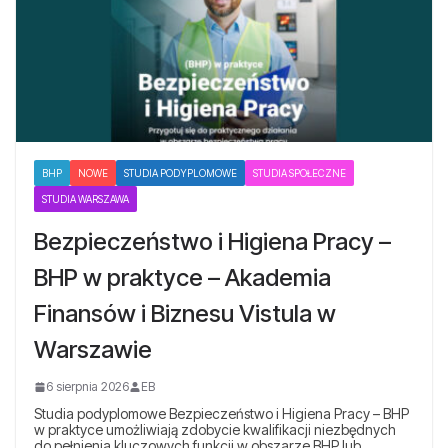
BHP
NOWE
STUDIA PODYPLOMOWE
STUDIA SPOŁECZNE
STUDIA WARSZAWA
Bezpieczeństwo i Higiena Pracy –
BHP w praktyce – Akademia
Finansów i Biznesu Vistula w
Warszawie
6 sierpnia 2026
EB
Studia podyplomowe Bezpieczeństwo i Higiena Pracy – BHP
w praktyce umożliwiają zdobycie kwalifikacji niezbędnych
do pełnienia kluczowych funkcji w obszarze BHP lub