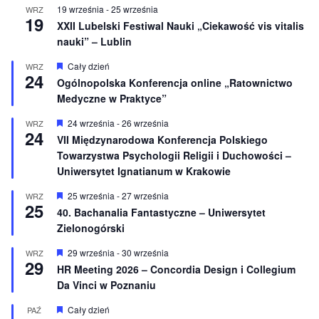
n
19 września
-
25 września
WRZ
e
19
XXII Lubelski Festiwal Nauki „Ciekawość vis vitalis
nauki” – Lublin
W
Cały dzień
WRZ
24
y
Ogólnopolska Konferencja online „Ratownictwo
r
Medyczne w Praktyce”
ó
ż
n
W
24 września
-
26 września
WRZ
24
i
y
VII Międzynarodowa Konferencja Polskiego
o
r
Towarzystwa Psychologii Religii i Duchowości –
n
ó
e
ż
Uniwersytet Ignatianum w Krakowie
n
i
W
25 września
-
27 września
WRZ
o
25
y
40. Bachanalia Fantastyczne – Uniwersytet
n
r
e
Zielonogórski
ó
ż
n
W
29 września
-
30 września
WRZ
29
i
y
HR Meeting 2026 – Concordia Design i Collegium
o
r
Da Vinci w Poznaniu
n
ó
e
ż
n
W
Cały dzień
PAŹ